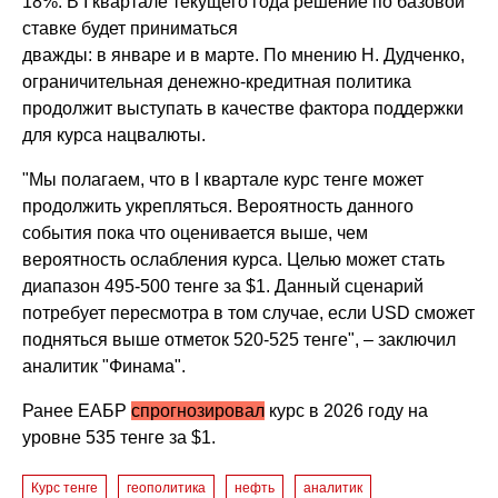
18%. В I квартале текущего года решение по базовой
ставке будет приниматься
дважды: в январе и в марте. По мнению Н. Дудченко,
ограничительная денежно-кредитная политика
продолжит выступать в качестве фактора поддержки
для курса нацвалюты.
"Мы полагаем, что в I квартале курс тенге может
продолжить укрепляться. Вероятность данного
события пока что оценивается выше, чем
вероятность ослабления курса. Целью может стать
диапазон 495-500 тенге за $1. Данный сценарий
потребует пересмотра в том случае, если USD сможет
подняться выше отметок 520-525 тенге", – заключил
аналитик "Финама".
Ранее ЕАБР
спрогнозировал
курс в 2026 году на
уровне 535 тенге за $1.
Курс тенге
геополитика
нефть
аналитик