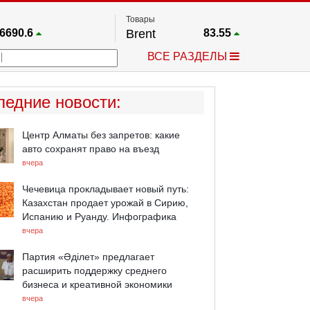
Товары
6690.6
Brent
83.55
67.17
Платина
1759.6
ВСЕ РАЗДЕЛЫ
4036.9
Газ
2.662
25668
Медь
6.591
757.64
Серебро
63.499
ледние новости
:
4595.2
Золото
4399.7
Центр Алматы без запретов: какие
авто сохранят право на въезд
вчера
Чечевица прокладывает новый путь:
Казахстан продает урожай в Сирию,
Испанию и Руанду. Инфографика
вчера
Партия «Әділет» предлагает
расширить поддержку среднего
бизнеса и креативной экономики
вчера