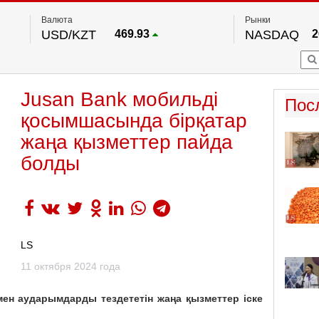
Валюта
Рынки
USD/KZT
469.93
NASDAQ
2
RUB/KZT
5.71
FTSE 100
EUR/KZT
541.64
DOW Ind
5
HKSE
По данным нац. банка РК
Jusan Bank мобильді
S&P 500
7
Пос
NYSE
2
қосымшасында бірқатар
жаңа қызметтер пайда
болды
LS
11 октября 2024 года
н аударымдарды тездететін жаңа қызметтер іске