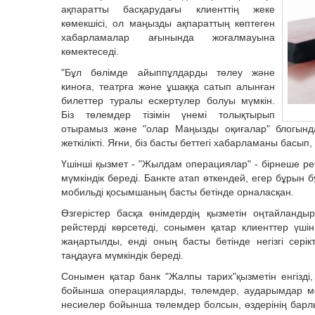
ақпаратты басқарудағы клиенттің жеке
көмекшісі, ол маңызды ақпараттың көптеген
хабарламалар ағынында жоғалмауына
көмектеседі.
"Бұл бөлімде айыппұлдарды төлеу және
киноға, театрға және ұшаққа сатып алынған
билеттер туралы ескертулер болуы мүмкін.
Біз төлемдер тізімін үнемі толықтырып
отырамыз және "олар Маңызды оқиғалар" блогында
жеткілікті. Яғни, біз басты беттегі хабарламаны басып,
Үшінші қызмет - "Жылдам операциялар" - бірнеше р
мүмкіндік береді. Банкте атап өткендей, егер бұрын 
мобильді қосымшаның басты бетінде орналасқан.
Өзгерістер басқа өнімдердің қызметін оңтайланд
рейстерді көрсетеді, сонымен қатар клиенттер үшін
жаңартылды, енді оның басты бетінде негізгі серік
таңдауға мүмкіндік береді.
Сонымен қатар банк "Жалпы тарих"қызметін енгізд
бойынша операцияларды, төлемдер, аударымдар м
несиелер бойынша төлемдер болсын, өздерінің барл