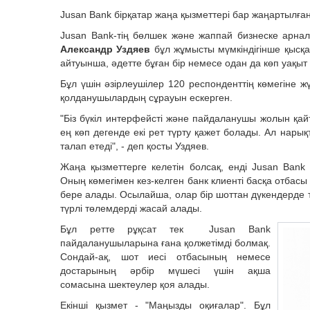
Jusan Bank бірқатар жаңа қызметтері бар жаңартылғ
Jusan Bank-тің бөлшек және жаппай бизнеске арнал
Александр Уздяев
бұл жұмысты мүмкіндігінше қысқа 
айтуынша, әдетте бұған бір немесе одан да көп уақыт 
Бұл үшін әзірлеушілер 120 респонденттің көмегіне 
қолданушылардың сұрауын ескерген.
"Біз бүкіл интерфейсті және пайдаланушы жолын қайт
ең көп дегенде екі рет түрту қажет болады. Ал нары
талап етеді", - деп қосты Уздяев.
Жаңа қызметтерге келетін болсақ, енді Jusan Bank
Оның көмегімен кез-келген банк клиенті басқа отбас
бере алады. Осылайша, олар бір шоттан дүкендерде
түрлі төлемдерді жасай алады.
Бұл ретте рұқсат тек Jusan Bank
пайдаланушыларына ғана қолжетімді болмақ.
Сондай-ақ, шот иесі отбасының немесе
достарының әрбір мүшесі үшін ақша
сомасына шектеулер қоя алады.
Екінші қызмет - "Маңызды оқиғалар". Бұл