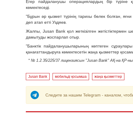
Егер пайдаланушы операциялардың бір түріне қ
көмектеседі.
"Бұрын әр қызмет түрінің тарихы бөлек болған, яғн
деп атап өтті Уздяев.
Жалпы, Jusan Bank қол жеткізілген жетістіктермен ш
дамытуды жоспарлап отыр.
"Банктік пайдаланушыларының көптеген сұраулары
қанағаттандыруға көмектесетін жаңа қызметтер қосам
* № 1.2.35/225/37 лицензиясын "Jusan Bank" АҚ-на ҚР-
Jusan Bank
мобильді қосымша
жаңа қызметтер
Следите за нашим Telegram - каналом, чтоб