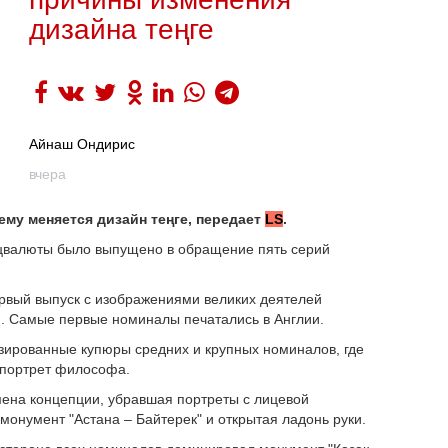
дизайна теңге
Айнаш Ондирис
вчера
ему меняется дизайн теңге, передает
LS
.
ацвалюты было выпущено в обращение пять серий
ервый выпуск с изображениями великих деятелей
). Самые первые номиналы печатались в Англии.
зированные купюры средних и крупных номиналов, где
 портрет философа.
ена концепции, убравшая портреты с лицевой
онумент "Астана – Байтерек" и открытая ладонь руки.