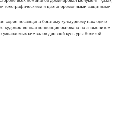
й стороне всех номиналов доминировал монумент "Қазақ
ими голографическими и цветопеременными защитными
овая серия посвящена богатому культурному наследию
 Ее художественная концепция основана на знаменитом
ее узнаваемых символов древней культуры Великой
овейших защитных элементов, но и популяризацией
 рекомендациям международных организаций, в том
 раз в 7-8 лет.
менять только в 1996 году. У них 80 лет дизайн
дделки. И в итоге им тоже пришлось менять. На 100-
", мы ее впервые использовали и у себя в дизайне
стали применять эту нить в доллар, в 50 фунтов
вание этой нити получилось намного лучше. Поэтому вы
0 фунтами, как эти нити играют", – пояснил
цбанка
Жомарт Кажмуратов
.
одства теңге не было подделок, которые были бы
ственных технологий.
ытки склеивания тех же банкнот. То есть это, скажем