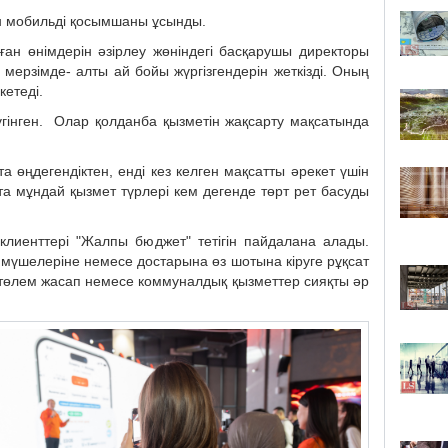
ан мобильді қосымшаны ұсынды.
ған өнімдерін әзірлеу жөніндегі басқарушы директоры
мерзімде- алты ай бойы жүргізгендерін жеткізді. Оның
кетеді.
жүгінген. Олар қолданба қызметін жақсарту мақсатында
а өңдегендіктен, енді кез келген мақсатты әрекет үшін
қта мұндай қызмет түрлері кем дегенде төрт рет басуды
 клиенттері "Жалпы бюджет" тетігін пайдалана алады.
ы мүшелеріне немесе достарына өз шотына кіруге рұқсат
 төлем жасап немесе коммуналдық қызметтер сияқты әр