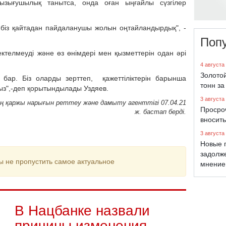
ызығушылық танытса, онда оған ыңғайлы сүзгілер
и біз қайтадан пайдаланушы жолын оңтайландырдық", -
Поп
ектелмеуді және өз өнімдері мен қызметтерін одан әрі
4 августа
Золото
 бар. Біз оларды зерттеп, қажеттіліктерін барынша
тонн за
ыз",-деп қорытындылады Уздяев.
3 августа
ның қаржы нарығын реттеу және дамыту агенттігі 07.04.21
Просро
ж. бастап берді.
вносить
3 августа
Новые 
задолж
ы не пропустить самое актуальное
мнение
В Нацбанке назвали
причины изменения