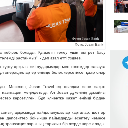
Фото: Jusan Bank
 көбірек болады. Қызметті төлеу үшін екі рет басу
 төлемді растаймыз", - деп атап өтті Уздяев.
ет түрту арқылы жиі аударымдар мен төлемдер жасауға
бұл операциялар әр өнімде бөлек көрсетілсе, қазір олар
ырды. Мәселен, Jusan Travel ең жылдам және жақын
 навигация жеңілдетілді. Ал Jusan дүкенінің дизайны
тестер көрсетілген. Бұл клиентке қажет өнімді бірден
і, соның арқасында пайдаланушылар карталар, шоттар
ен депозиттер бойынша пайыздарды есептеу немесе
ық транзакцияларының тарихын бір жерде көре алады.