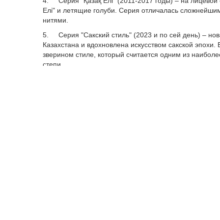
4. Серия "Қазақ Елі" (2011-2017 годы) – на лицево
Елі" и летящие голуби. Серия отличалась сложнейш
нитями.
5. Серия "Сакский стиль" (2023 и по сей день) – н
Казахстана и вдохновлена искусством сакской эпохи.
зверином стиле, который считается одним из наибол
степи.
В Нацбанке объясняют это не только применением н
исторического и культурного наследия. При этом по
числе Интерпола и Европола, дизайн банкнот меняется
"США, например, первую офсетную машину начали при
валюты не менялся, но потом пошли супердоллары, по
долларовой купюре есть так называемая "нить моушен
Култегин. Это было одномоментно практически, когда 
стерлингов. Но я считаю, что наш дизайн и использо
посмотрите Култегин и сравните со 100 долларами и 5
корреспонденту LS директор банкнотной фабрики На
При этом спикер добавил, что за всю историю произв
осуществлены с применением специальных производ
"В основном это был цветной ксерокс, потом были поп