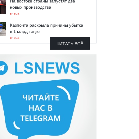
На востоке страны запустят два
новых производства
вчера
Казпочта раскрыла причины убытка
в 1 млрд теңге
вчера
ЧИТАТЬ ВСЁ