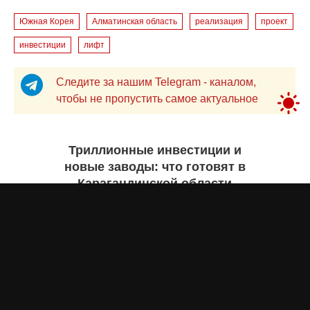
Южная Корея
Алматинская область
реализация
проект
инвестиции
лифт
Следите за нашим Telegram - каналом,
чтобы не пропустить самое актуальное
Триллионные инвестиции и
новые заводы: что готовят в
Карагандинской области
Екатерина ЖУРАВЛЕВА
вчера