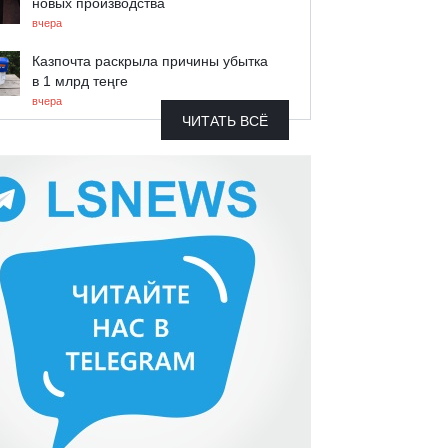
новых производства
вчера
Казпочта раскрыла причины убытка
в 1 млрд теңге
вчера
ЧИТАТЬ ВСЁ