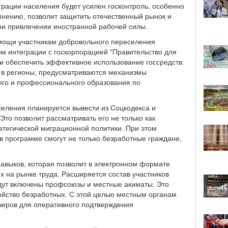
грации населения будет усилен госконтроль, особенно
 мнению, позволит защитить отечественный рынок и
ри привлечении иностранной рабочей силы.
мощи участникам добровольного переселения
м интеграции с госкорпорацией "Правительство для
 и обеспечить эффективное использование госсредств.
 в регионы, предусматриваются механизмы
кого и профессионального образования по
еления планируется вывести из Соцкодекса и
Это позволит рассматривать его не только как
ратегической миграционной политики. При этом
в программе смогут не только безработные граждане,
авыков, которая позволит в электронном формате
 на рынке труда. Расширяется состав участников
дут включены профсоюзы и местные акиматы. Это
ройство безработных. С этой целью местным органам
черов для оперативного подтверждения