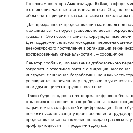
По словам сенатора
Амангельды Есбая
, в сфере ми
в отношении частных агентств занятости. Это, по его
обеспечить приоритет казахстанским специалистам п
"Для прозрачности предоставления материальной по
механизм выплат будет усовершенствован посредство
граждан". Это позволит снизить коррупционные риски
Для поддержки сельской молодежи, переселяющейся
внеконкурсного поступления в организации техничес
востребованным специальностям", – сообщил он.
Сенатор сообщил, что механизм добровольного перес
закрепить в отдельном законе о миграции населения. 
инструмент снижения безработицы, но и как часть ст
расширяется перечень мер поддержки, а участвовать 
но и другие целевые группы населения.
"Также будет внедрена платформа цифрового банка н
отслеживать сведения о востребованных компетенциях
нацсистемы квалификаций и цифровизация. В нее бу
позволит усилить защиту прав населения и трудоуст
предоставляются полномочия по выдаче разовых вау
профпригодности", – продолжил депутат.