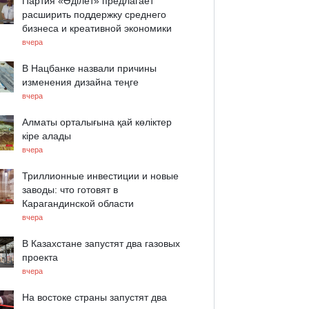
Партия «Әділет» предлагает
расширить поддержку среднего
бизнеса и креативной экономики
вчера
В Нацбанке назвали причины
изменения дизайна теңге
вчера
Алматы орталығына қай көліктер
кіре алады
вчера
Триллионные инвестиции и новые
заводы: что готовят в
Карагандинской области
вчера
В Казахстане запустят два газовых
проекта
вчера
На востоке страны запустят два