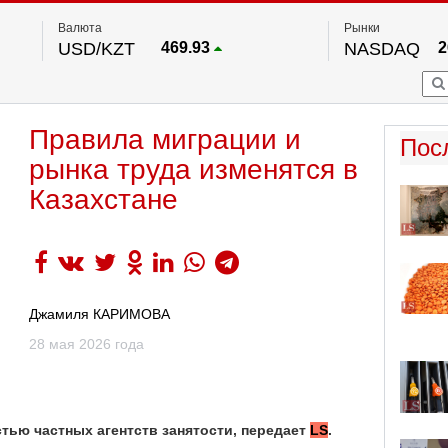
Валюта
Рынки
USD/KZT
469.93
NASDAQ
2
RUB/KZT
5.71
FTSE 100
EUR/KZT
541.64
DOW Ind
5
HKSE
По данным нац. банка РК
Правила миграции и
S&P 500
7
Пос
NYSE
2
рынка труда изменятся в
Казахстане
Джамиля КАРИМОВА
28 мая 2026 года
стью частных агентств занятости, передает
LS
.