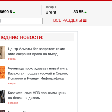
Товары
6690.6
Brent
83.55
67.17
Платина
1759.6
ВСЕ РАЗДЕЛЫ
4036.9
Газ
2.662
25668
Медь
6.591
757.64
Серебро
63.499
ледние новости
:
4595.2
Золото
4399.7
Центр Алматы без запретов: какие
авто сохранят право на въезд
вчера
Чечевица прокладывает новый путь:
Казахстан продает урожай в Сирию,
Испанию и Руанду. Инфографика
вчера
Казахстанские НПЗ повысили цены
на бензин и дизель
сегодня