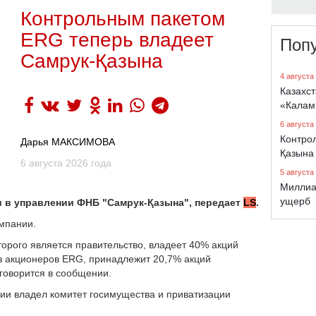
Контрольным пакетом
ERG теперь владеет
Поп
Самрук-Қазына
4 августа
Казахст
«Калам
6 августа
Контро
Дарья МАКСИМОВА
Қазына
6 августа 2026 года
5 августа
Миллиа
ущерб
и в управлении ФНБ "Самрук-Қазына", передает
LS
.
мпании.
орого является правительство, владеет 40% акций
з акционеров ERG, принадлежит 20,7% акций
 говорится в сообщении.
ии владел комитет госимущества и приватизации