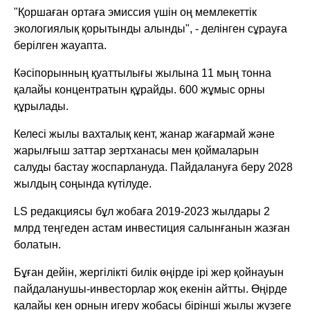
"Қоршаған ортаға эмиссия үшін оң мемлекеттік
экологиялық қорытынды алынды", - делінген сұрауға
берілген жауапта.
Кәсіпорынның қуаттылығы жылына 11 мың тонна
қалайы концентратын құрайды. 600 жұмыс орны
құрылады.
Келесі жылы вахталық кент, жанар жағармай және
жарылғыш заттар зертханасы мен қоймаларын
салуды бастау жоспарлануда. Пайдалануға беру 2028
жылдың соңында күтілуде.
LS редакциясы бұл жобаға 2019-2023 жылдары 2
млрд теңгеден астам инвестиция салынғанын жазған
болатын.
Бұған дейін, жергілікті билік өңірде ірі жер қойнауын
пайдаланушы-инвесторлар жоқ екенін айтты. Өңірде
қалайы кен орнын игеру жобасы бірінші жылы жүзеге