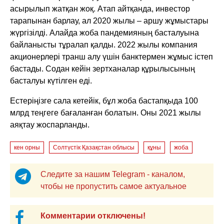
асырылып жатқан жоқ. Атап айтқанда, инвестор
тарапынан барлау, ал 2020 жылы – аршу жұмыстары
жүргізілді. Алайда жоба пандемияның басталуына
байланысты тұралап қалды. 2022 жылы компания
акционерлері транш алу үшін банктермен жұмыс істеп
бастады. Содан кейін зертханалар құрылысының
басталуы күтілген еді.
Естеріңізге сала кетейік, бұл жоба бастапқыда 100
млрд теңгеге бағаланған болатын. Оны 2021 жылы
аяқтау жоспарланды.
кен орны
Солтүстік Қазақстан облысы
құны
жоба
Следите за нашим Telegram - каналом,
чтобы не пропустить самое актуальное
Комментарии отключены!