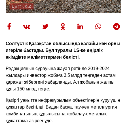
Солтүстік Қазақстан облысында қалайы кен орны
игеріле бастады. Бұл туралы LS-ке өңірлік
әкімдікте мәліметтермен бөлісті.
Редакцияның сұрауына жауап ретінде 2019-2024
жылдары инвестор жобаға 3,5 млрд теңгеден астам
қаражат жібергені хабарланды. Ал жобаның жалпы
құны 150 млрд теңге.
Қазіргі уақытта инфрақұрылым объектілерін құру үшін
құжаттар бекітілді. Бұдан басқа, тау-кен металлургия
комбинатының құрылысына жобалау-сметалық
құжаттама әзірленуде.