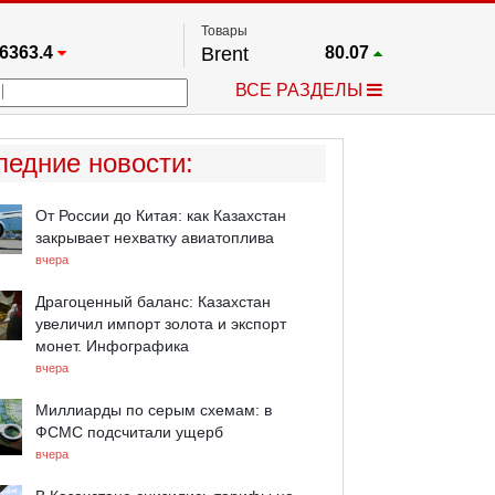
Товары
6363.4
Brent
80.07
67.17
Платина
1771.3
ВСЕ РАЗДЕЛЫ
4349.1
Газ
2.673
5578.6
Медь
6.7115
723.55
Серебро
62.47
ледние новости
:
4513.8
Золото
4342.6
От России до Китая: как Казахстан
закрывает нехватку авиатоплива
вчера
Драгоценный баланс: Казахстан
увеличил импорт золота и экспорт
монет. Инфографика
вчера
Миллиарды по серым схемам: в
ФСМС подсчитали ущерб
вчера