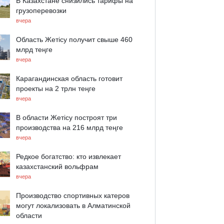
В Казахстане снизились тарифы на
грузоперевозки
вчера
Область Жетісу получит свыше 460
млрд теңге
вчера
Карагандинская область готовит
проекты на 2 трлн теңге
вчера
В области Жетісу построят три
производства на 216 млрд теңге
вчера
Редкое богатство: кто извлекает
казахстанский вольфрам
вчера
Производство спортивных катеров
могут локализовать в Алматинской
области