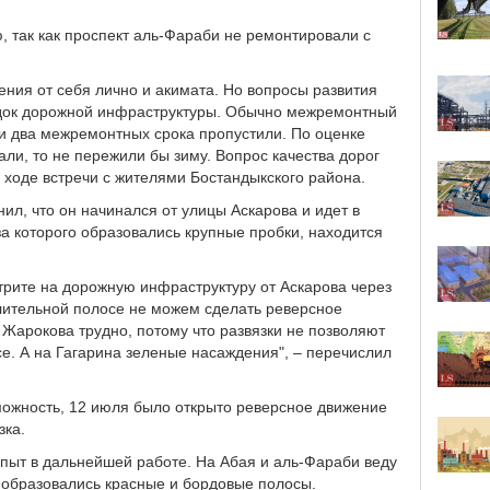
, так как проспект аль-Фараби не ремонтировали с
ения от себя лично и акимата. Но вопросы развития
ядок дорожной инфраструктуры. Обычно межремонтный
би два межремонтных срока пропустили. По оценке
али, то не пережили бы зиму. Вопрос качества дорог
 ходе встречи с жителями Бостандыкского района.
ил, что он начинался от улицы Аскарова и идет в
за которого образовались крупные пробки, находится
трите на дорожную инфраструктуру от Аскарова через
елительной полосе не можем сделать реверсное
 Жарокова трудно, потому что развязки не позволяют
е. А на Гагарина зеленые насаждения", – перечислил
зможность, 12 июля было открыто реверсное движение
зка.
опыт в дальнейшей работе. На Абая и аль-Фараби веду
е образовались красные и бордовые полосы.