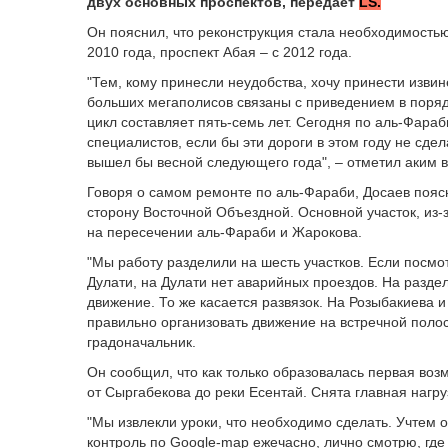
двух основных проспектов, передает
LS.
Он пояснил, что реконструкция стала необходимостью
2010 года, проспект Абая – с 2012 года.
"Тем, кому принесли неудобства, хочу принести извин
больших мегаполисов связаны с приведением в пор
цикл составляет пять-семь лет. Сегодня по аль-Фара
специалистов, если бы эти дороги в этом году не сдел
вышел бы весной следующего года", – отметил аким в
Говоря о самом ремонте по аль-Фараби, Досаев поясн
сторону Восточной Объездной. Основной участок, из-
на пересечении аль-Фараби и Жарокова.
"Мы работу разделили на шесть участков. Если посмо
Дулати, на Дулати нет аварийных проездов. На разд
движение. То же касается развязок. На Розыбакиева и
правильно организовать движение на встречной полос
градоначальник.
Он сообщил, что как только образовалась первая во
от Сыргабекова до реки Есентай. Снята главная нагру
"Мы извлекли уроки, что необходимо сделать. Учтем 
контроль по Google-map ежечасно, лично смотрю, гд