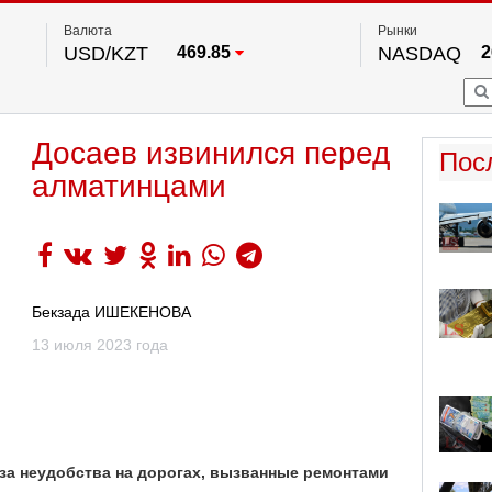
Валюта
Рынки
USD/KZT
469.85
NASDAQ
2
RUB/KZT
5.78
FTSE 100
EUR/KZT
542.16
DOW Ind
5
HKSE
2
По данным нац. банка РК
Досаев извинился перед
S&P 500
7
Пос
NYSE
2
алматинцами
Бекзада ИШЕКЕНОВА
13 июля 2023 года
за неудобства на дорогах, вызванные ремонтами