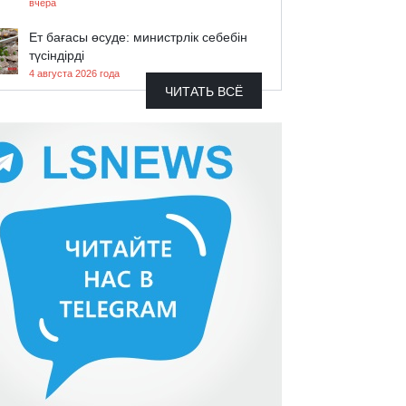
вчера
Ет бағасы өсуде: министрлік себебін
түсіндірді
4 августа 2026 года
ЧИТАТЬ ВСЁ