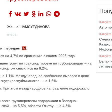
Поп
3 августа
Жанна ШАМСУТДИНОВА
Авто п
вчера
3 августа
Смена 
Казахст
ки, передает
LS
.
Инфогр
лся на 4,7% по сравнению с июлем 2025 года.
3 августа
Белая н
ием услуг по транспортировке по трубопроводам – на
литиев
нспортом снизились на 8,2%.
 на 1,1%. Международное сообщение выросло в цене
, внутриреспубликанское – на 1,6%.
8%. При этом международное направление подорожало
 всего грузоперевозки подорожали в Западно-
нской – на 5,5%, области Ұлытау – на 4,3%.