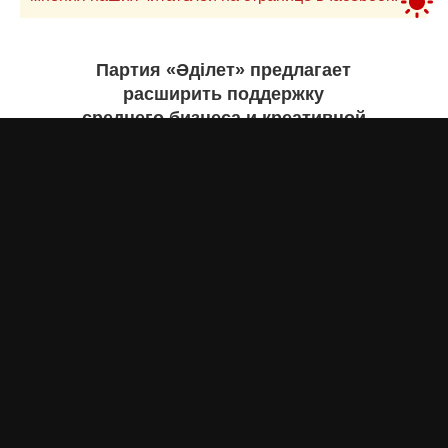
Партия «Әділет» предлагает
расширить поддержку
среднего бизнеса и креативной
экономики
Асыл Жумагул
вчера