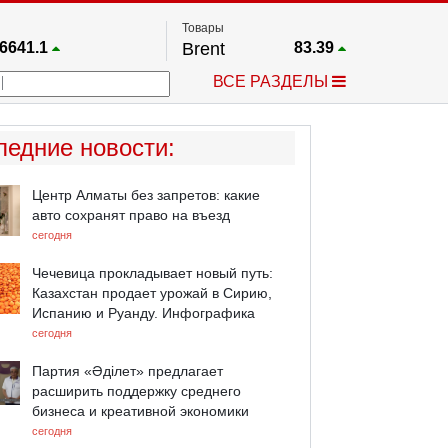
Товары
6641.1
Brent
83.39
67.17
Платина
1763.6
ВСЕ РАЗДЕЛЫ
4024.9
Газ
2.672
25668
Медь
6.6085
758.86
Серебро
63.89
ледние новости
:
4555.3
Золото
4417.4
Центр Алматы без запретов: какие
авто сохранят право на въезд
сегодня
Чечевица прокладывает новый путь:
Казахстан продает урожай в Сирию,
Испанию и Руанду. Инфографика
сегодня
Партия «Әділет» предлагает
расширить поддержку среднего
бизнеса и креативной экономики
сегодня