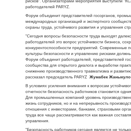
рисков". Организаторами мероприятия выступили "К
работодателей PARYZ.
Форум объединит представителей госорганов, промыш
международных организаций и экспертного сообществ
охраны труда, устойчивого развития и управления ст
"Сегодня вопросы безопасности труда выходят далек
работодателей это вопрос устойчивости бизнеса, сох
конкурентоспособности предприятий. Современные п
культуры безопасности и управлению рисками должны 
Форум объединит работодателей, представителей гос
сообщества для открытого диалога и выработки практ
снижению производственного травматизма и развитию 
рассказал председатель PARYZ
Жумабек Жаныкуло
В условиях усиления внимания к вопросам устойчивог
отчетности безопасность работников становится одни
Для промышленных компаний уровень производственно
жизнь сотрудников, но и на непрерывность производс
отношения с инвесторами, банками, страховыми орг
труда все чаще рассматриваются как важная составл
управления.
"Безопасность работников сегодня является не тольк