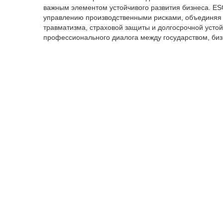
важным элементом устойчивого развития бизнеса. ES
управлению производственными рисками, объединяя 
травматизма, страховой защиты и долгосрочной усто
профессионального диалога между государством, би
эффективных практических решений", – добавила пре
В ходе форума участники обсудят современные подхо
регулирования устойчивого развития на страховом р
социальными рисками работодателей, использование
рисков, а также требования финансового сектора к к
информации.
Отдельное внимание будет уделено вопросам интегр
ESG-повестку компаний, применению управленческих
травматизма и роли страхования в формировании эф
В программе форума – три тематических сессии и па
инструментом снижения травматизма и страховы
участию приглашены представители АРРФР, Междунар
ЦентрКредит, KASE, международных консалтинговых к
объединений и экспертного сообщества.
Форум ориентирован на руководителей промышленных
транспортных, производственных и инфраструктурных