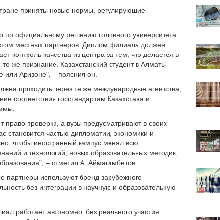
 стране приняты новые нормы, регулирующие
ько по официальному решению головного университета.
ектом местных партнеров. Диплом филиала должен
ает контроль качества из центра за тем, что делается в
и то же признание. Казахстанский студент в Алматы
е или Аризоне", – пояснил он.
олжна проходить через те же международные агентства,
ание соответствия госстандартам Казахстана и
ммы.
т право проверки, а вузы предусматривают в своих
ас становится частью дипломатии, экономики и
жно, чтобы иностранный кампус менял всю
знаний и технологий, новых образовательных методик,
бразования", – отметил А. Аймагамбетов.
ные партнеры используют бренд зарубежного
льность без интеграции в научную и образовательную
иал работает автономно, без реального участия