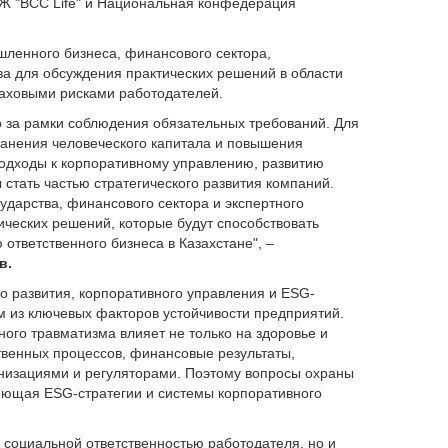
СЖ "BCC Life" и Национальная конфедерация
ленного бизнеса, финансового сектора,
а для обсуждения практических решений в области
раховыми рисками работодателей.
о за рамки соблюдения обязательных требований. Для
ранения человеческого капитала и повышения
одходы к корпоративному управлению, развитию
стать частью стратегического развития компаний.
ударства, финансового сектора и экспертного
ических решений, которые будут способствовать
ответственного бизнеса в Казахстане", –
в.
о развития, корпоративного управления и ESG-
м из ключевых факторов устойчивости предприятий.
го травматизма влияет не только на здоровье и
твенных процессов, финансовые результаты,
анизациями и регуляторами. Поэтому вопросы охраны
яющая ESG-стратегии и системы корпоративного
о социальной ответственностью работодателя, но и