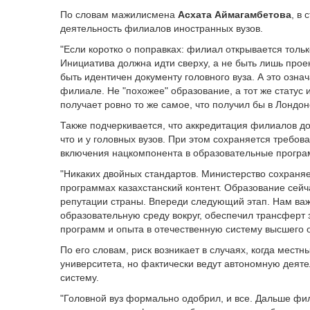
По словам мажилисмена
Асхата Аймагамбетова
, в
деятельность филиалов иностранных вузов.
"Если коротко о поправках: филиал открывается тол
Инициатива должна идти сверху, а не быть лишь про
быть идентичен документу головного вуза. А это означ
филиале. Не "похожее" образование, а тот же статус 
получает ровно то же самое, что получил бы в Лондон
Также подчеркивается, что аккредитация филиалов д
что и у головных вузов. При этом сохраняется требов
включения нацкомпонента в образовательные програ
"Никаких двойных стандартов. Министерство сохраняе
программах казахстанский контент. Образование сейч
репутации страны. Впереди следующий этап. Нам ва
образовательную среду вокруг, обеспечил трансферт 
программ и опыта в отечественную систему высшего о
По его словам, риск возникает в случаях, когда мест
университета, но фактически ведут автономную деяте
систему.
"Головной вуз формально одобрил, и все. Дальше фил