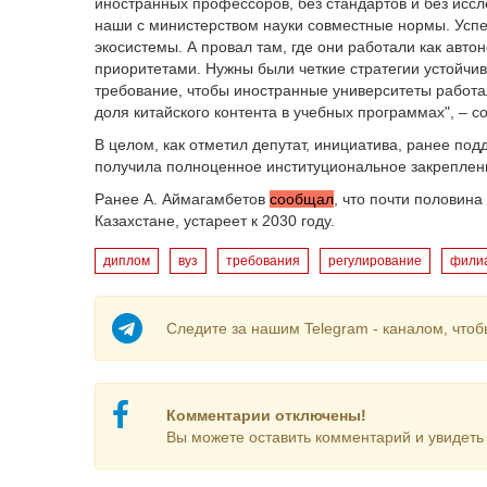
иностранных профессоров, без стандартов и без исс
наши с министерством науки совместные нормы. Успе
экосистемы. А провал там, где они работали как авт
приоритетами. Нужны были четкие стратегии устойчив
требование, чтобы иностранные университеты работа
доля китайского контента в учебных программах", – с
В целом, как отметил депутат, инициатива, ранее п
получила полноценное институциональное закреплен
Ранее А. Аймагамбетов
сообщал
, что почти половина
Казахстане, устареет к 2030 году.
диплом
вуз
требования
регулирование
фили
Следите за нашим Telegram - каналом, чтоб
Комментарии отключены!
Вы можете оставить комментарий и увидеть 