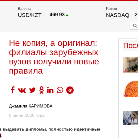
Валюта
Рынки
USD/KZT
469.93
NASDAQ
2
RUB/KZT
5.71
FTSE 100
EUR/KZT
541.64
DOW Ind
5
HKSE
По данным нац. банка РК
Не копия, а оригинал:
S&P 500
7
Пос
NYSE
2
филиалы зарубежных
вузов получили новые
правила
Джамиля КАРИМОВА
8 июня 2026 года
и выдавать дипломы, полностью идентичные
S
.