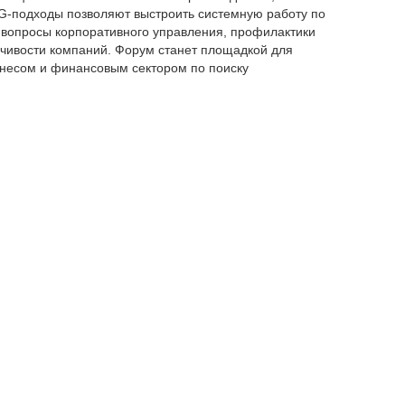
G-подходы позволяют выстроить системную работу по
вопросы корпоративного управления, профилактики
йчивости компаний. Форум станет площадкой для
знесом и финансовым сектором по поиску
дседатель "КСЖ "BCCLife"
Гульжан Джаксымбетова.
ды к снижению производственных рисков, развитие
ынке, применение страховых механизмов в управлении
 ESG-данных и нефинансовой отчетности при оценке
ачеству корпоративного управления и раскрытию
ации охраны труда и промышленной безопасности в
 показателей для профилактики производственного
фективной системы управления рисками.
нельная дискуссия
"Может ли ESG стать реальным
х рисков в промышленности Казахстана?"
. К
одной финансовой корпорации (IFC), ЕБРР, Банка
омпаний, а также представители бизнеса, отраслевых
, добывающих, энергетических, строительных,
 компаний, директоров по производству, специалистов