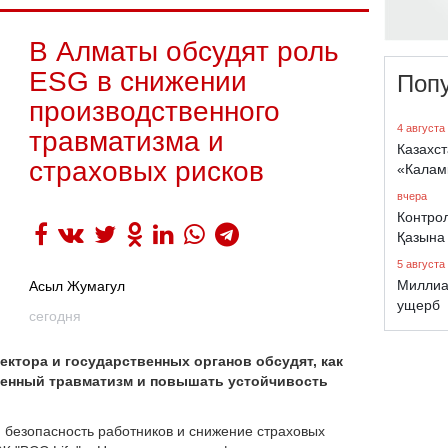
В Алматы обсудят роль
ESG в снижении
Поп
производственного
4 августа
травматизма и
Казахст
страховых рисков
«Калам
вчера
Контро
Қазына
5 августа
Миллиа
Асыл Жумагул
ущерб
сегодня
ектора и государственных органов обсудят, как
енный травматизм и повышать устойчивость
, безопасность работников и снижение страховых