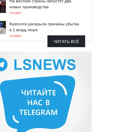
На востоке страны запустят два
новых производства
сегодня
Казпочта раскрыла причины убытка
в 1 млрд теңге
сегодня
ЧИТАТЬ ВСЁ