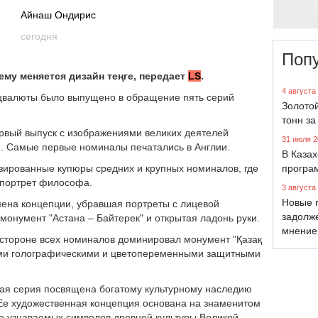
Айнаш Ондирис
сегодня
Поп
ему меняется дизайн теңге, передает
LS
.
4 августа
ацвалюты было выпущено в обращение пять серий
Золото
тонн за
ервый выпуск с изображениями великих деятелей
31 июля 2
). Самые первые номиналы печатались в Англии.
В Каза
зированные купюры средних и крупных номиналов, где
програ
 портрет философа.
3 августа
Новые 
ена концепции, убравшая портреты с лицевой
задолж
онумент "Астана – Байтерек" и открытая ладонь руки.
мнение
й стороне всех номиналов доминировал монумент "Қазақ
ими голографическими и цветопеременными защитными
овая серия посвящена богатому культурному наследию
 Ее художественная концепция основана на знаменитом
ее узнаваемых символов древней культуры Великой