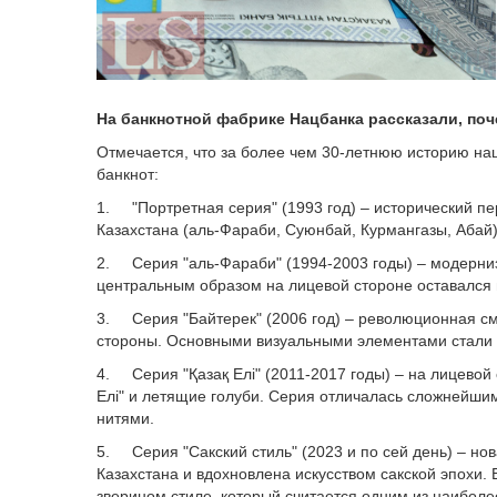
На банкнотной фабрике Нацбанка рассказали, поч
Отмечается, что за более чем 30-летнюю историю н
банкнот:
1. "Портретная серия" (1993 год) – исторический п
Казахстана (аль-Фараби, Суюнбай, Курмангазы, Абай
2. Серия "аль-Фараби" (1994-2003 годы) – модерни
центральным образом на лицевой стороне оставался
3. Серия "Байтерек" (2006 год) – революционная см
стороны. Основными визуальными элементами стали м
4. Серия "Қазақ Елі" (2011-2017 годы) – на лицево
Елі" и летящие голуби. Серия отличалась сложнейш
нитями.
5. Серия "Сакский стиль" (2023 и по сей день) – н
Казахстана и вдохновлена искусством сакской эпохи.
зверином стиле, который считается одним из наибол