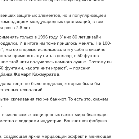
овейших защитных элементов, но и популяризацией
 рекомендациям международных организаций, в том
 раз в 7-8 лет.
менять только в 1996 году. У них 80 лет дизайн
дделки. И в итоге им тоже пришлось менять. На 100-
", мы ее впервые использовали и у себя в дизайне
стали применять эту нить в доллар, в 50 фунтов
вание этой нити получилось намного лучше. Поэтому вы
0 фунтами, как эти нити играют", – пояснил
цбанка
Жомарт Кажмуратов
.
одства теңге не было подделок, которые были бы
ственных технологий.
ытки склеивания тех же банкнот. То есть это, скажем
.
дит в число самых защищенных валют мира благодаря
местно с лидерами индустрии. Банкнотная фабрика
а, создающая яркий мерцающий эффект и меняющая