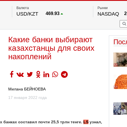
Валюта
Рынки
USD/KZT
469.93
NASDAQ
2
RUB/KZT
5.71
FTSE 100
EUR/KZT
541.64
DOW Ind
5
HKSE
По данным нац. банка РК
Какие банки выбирают
S&P 500
7
Пос
NYSE
2
казахстанцы для своих
накоплений
Милана БЕЙНОЕВА
17 января 2022 года
 банках составил почти 25,5 трлн тенге.
LS
узнал,