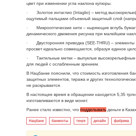
цвет при изменении угла наклона купюры.
· Золотое интаглио (Intaglio) – метод высокорелье
ощутимый пальцами объемный защитный слой (наприм
· Микрооптические нити – ныряющие вглубь бумаги
динамического движения рисунка при малейшем накл
· Двусторонняя приводка (SEE-THRU) – элементы ри
просвет идеально совмещаются, образуя единое цел
· Тактильные метки – выпуклые высокорельефные э
для людей с ослабленным зрением.
В Нацбанке пояснили, что стоимость изготовления ба
защитных элементов, тиража и других технологическ
не раскрывается.
В настоящее время в обращении находится 5,35 трлн 
изготавливаются в виде монет.
Ранее стало известно, что
подделывать
деньги в Каза
Нацбанк
банкноты
теңге
дизайн
фабрика