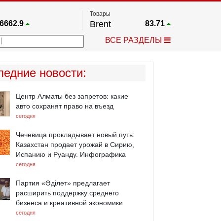
Товары
6662.9
Brent
83.71
67.17
Платина
1761
ВСЕ РАЗДЕЛЫ
3942.5
Газ
2.665
25668
Медь
6.595
746.25
Серебро
63.53
ледние новости
:
4561.9
Золото
4395.3
Центр Алматы без запретов: какие
авто сохранят право на въезд
сегодня
Чечевица прокладывает новый путь:
Казахстан продает урожай в Сирию,
Испанию и Руанду. Инфографика
сегодня
Партия «Әділет» предлагает
расширить поддержку среднего
бизнеса и креативной экономики
сегодня