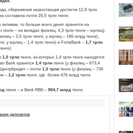
адах.
да, сбережения казахстанцев достигли 12,8 трлн
а составила почти 25,5 трлн тенге.
 активам, то больше всего денег хранится на
н тенге – на вкладах физлиц, 4,3 трлн тенге – юрлиц).
излиц – 2,5 трлн тенге, у юрлиц – 186 млрд тенге),
ге, у юрлиц – 1,4 трлн тенге) и ForteBank –
1,7 трлн
тенге).
ил
1,5 трлн
тенге, из которых 1,4 трлн тенге находятся
san Bank хранится
1,4 трлн
тенге (у физлиц – 673,4
е ЦентрКредит – почти
1,3 трлн
тенге (у физлиц – 736
ком –
1,2 трлн
тенге, где более 476 млрд тенге
рд
тенге – и Bank RBK –
904,7 млрд
тенге.
ания депозитов