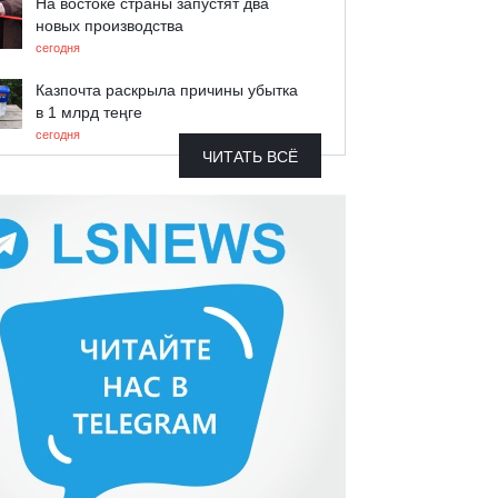
На востоке страны запустят два
новых производства
сегодня
Казпочта раскрыла причины убытка
в 1 млрд теңге
сегодня
ЧИТАТЬ ВСЁ