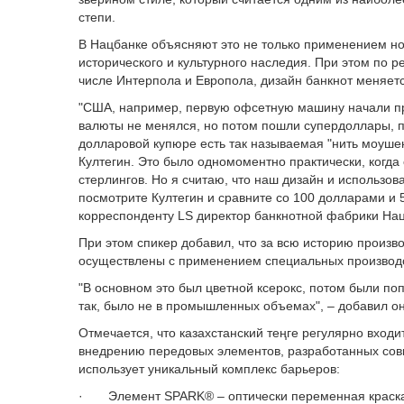
степи.
В Нацбанке объясняют это не только применением н
исторического и культурного наследия. При этом по
числе Интерпола и Европола, дизайн банкнот меняется
"США, например, первую офсетную машину начали при
валюты не менялся, но потом пошли супердоллары, по
долларовой купюре есть так называемая "нить моушен
Култегин. Это было одномоментно практически, когда 
стерлингов. Но я считаю, что наш дизайн и использо
посмотрите Култегин и сравните со 100 долларами и 5
корреспонденту LS директор банкнотной фабрики На
При этом спикер добавил, что за всю историю произв
осуществлены с применением специальных производ
"В основном это был цветной ксерокс, потом были поп
так, было не в промышленных объемах", – добавил он
Отмечается, что казахстанский теңге регулярно вхо
внедрению передовых элементов, разработанных сов
использует уникальный комплекс барьеров:
· Элемент SPARK® – оптически переменная краск