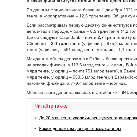
в каких фининститутах больше всего денег на вкл
По данным Национального банка на 1 декабря 2021 го
тенге, а корпоративные – 12,6 трлн тенге. Общая сумм
Если рассматривать первую десятку фининститутов по
депозитах в Народном банке –
8,5 трлн
тенге (4,2 трл
Далее следуют Kaspi Bank – почти
2,7 трлн
тенге (у ф
Сбербанк –
2,4 трлн
тенге (у физлиц – 975,2 млрд тен
тенге (у физлиц – 591 млрд тенге, у юрлиц – 1,1 трлн 
Между тем объем депозитов в Отбасы банке превыс
на вкладах физлиц, а 113,6 млрд тенге – юрлиц. В Ju
млрд тенге, у юрлиц – почти 751 млрд тенге), в Банк
млрд тенге, у юрлиц – 553,5 млрд тенге), в Евразийс
накопили физлица, а 779,4 млрд тенге – юрлица.
Меньше всего денег на вкладах в Ситибанке –
941 мл
Читайте также
До 20 млн тенге увеличилась сумма гарантиров
Каким депозитам доверяют казахстанцы