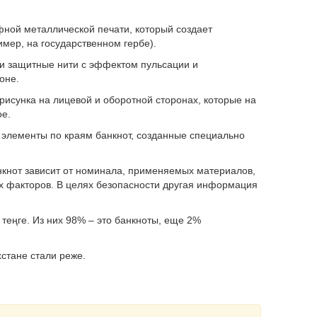
фной металлической печати, который создает
ер, на государственном гербе).
 защитные нити с эффектом пульсации и
оне.
сунка на лицевой и оборотной сторонах, которые на
ое.
лементы по краям банкнот, созданные специально
нкнот зависит от номинала, применяемых материалов,
их факторов. В целях безопасности другая информация
теңге. Из них 98% – это банкноты, еще 2%
хстане стали реже.