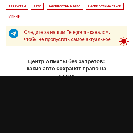
Казахстан
авто
беспилотные авто
беспилотные такси
МинИИ
Следите за нашим Telegram - каналом,
чтобы не пропустить самое актуальное
Центр Алматы без запретов:
какие авто сохранят право на
въезд
Бекзада ИШЕКЕНОВА
7 августа 2026 года