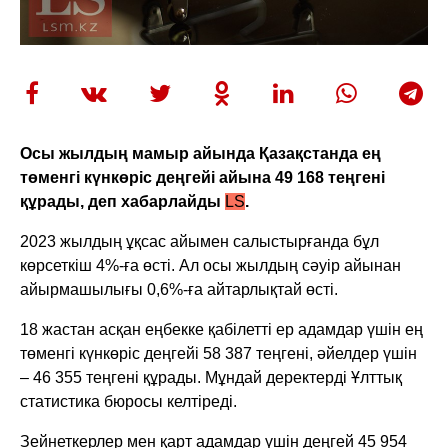
Осы жылдың мамыр айында Қазақстанда ең
төменгі күнкөріс деңгейі айына 49 168 теңгені
құрады, деп хабарлайды
LS
.
2023 жылдың ұқсас айымен салыстырғанда бұл
көрсеткіш 4%-ға өсті. Ал осы жылдың сәуір айынан
айырмашылығы 0,6%-ға айтарлықтай өсті.
18 жастан асқан еңбекке қабілетті ер адамдар үшін ең
төменгі күнкөріс деңгейі 58 387 теңгені, әйелдер үшін
– 46 355 теңгені құрады. Мұндай деректерді Ұлттық
статистика бюросы келтіреді.
Зейнеткерлер мен қарт адамдар үшін деңгей 45 954