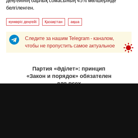
деңгейінің барлық сомасының 45% мөлшерінде
белгіленген.
күнкөріс деңгейі
Қазақстан
ақша
Следите за нашим Telegram - каналом,
чтобы не пропустить самое актуальное
Партия «Әділет»: принцип
«Закон и порядок» обязателен
для всех
Асыл Жумагул
вчера