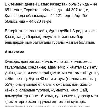
Ең төменгі деңгей Батыс Қазақстан облысында – 44
651 теңге, Түркістан облысында – 44 307 теңге,
Қызылорда облысында – 44 121 теңге, Ақтөбе
облысында – 44 020 теңге.
Естеріңізге сала кетейік, бұған дейін LS редакциясы
Қазақстанда барлық әлеуметтік маңызы бар
өнімдердің қымбаттағаны туралы жазған болатын.
Анықтама
Күнкөріс деңгейі азық-түлік және азық-түлік емес
тауарларды, сондай-ақ, адам өмірін қамтамасыз ету
үшін қажетті қызметтерді қамтитын ең төменгі тұтыну
себетіне тең. Бұған 43 өнім атауы (жалпы соманың
55%), оның ішінде ет, балық, сүт, май, нан, жеміс-
көкөніс, олардың түрлері, жұмыртқа, қант, шай,
дәмдеуіштер және т.б. азық-түлік емес тауарлар мен
қызметтерге есептің үлесі ең төменгі күнкөріс