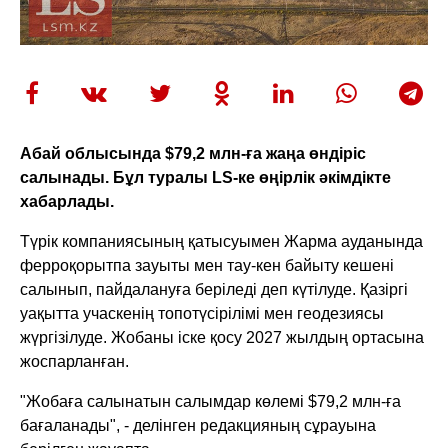
Абай облысында $79,2 млн-ға жаңа өндіріс
салынады. Бұл туралы LS-ке өңірлік әкімдікте
хабарлады.
Түрік компаниясының қатысуымен Жарма ауданында
ферроқорытпа зауыты мен тау-кен байыту кешені
салынып, пайдалануға беріледі деп күтілуде. Қазіргі
уақытта учаскенің топотүсірілімі мен геодезиясы
жүргізілуде. Жобаны іске қосу 2027 жылдың ортасына
жоспарланған.
"Жобаға салынатын салымдар көлемі $79,2 млн-ға
бағаланады", - делінген редакцияның сұрауына