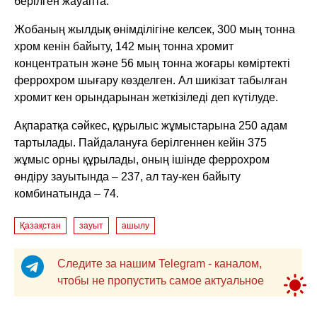
берілген жауапта.
Жобаның жылдық өнімділігіне келсек, 300 мың тонна
хром кенін байыту, 142 мың тонна хромит
концентратын және 56 мың тонна жоғары көміртекті
феррохром шығару көзделген. Ал шикізат табылған
хромит кен орындарынан жеткізіледі деп күтілуде.
Ақпаратқа сәйкес, құрылыс жұмыстарына 250 адам
тартылады. Пайдалануға берілгеннен кейін 375
жұмыс орны құрылады, оның ішінде феррохром
өндіру зауытында – 237, ал тау-кен байыту
комбинатында – 74.
Қазақстан
зауыт
ашылу
Следите за нашим Telegram - каналом,
чтобы не пропустить самое актуальное