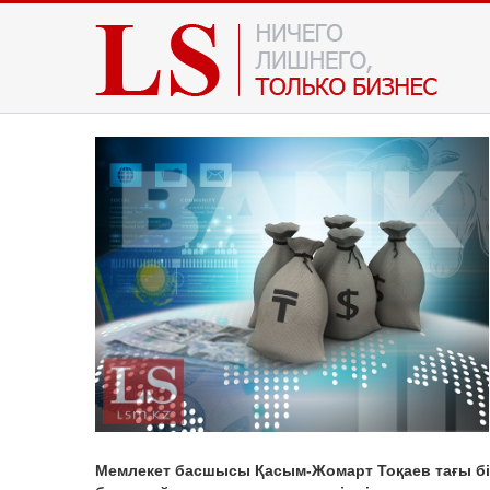
Мемлекет басшысы Қасым-Жомарт Тоқаев тағы бі