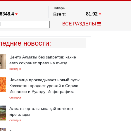
Товары
6348.4
Brent
81.92
67.17
Платина
1772.8
ВСЕ РАЗДЕЛЫ
3885.1
Газ
2.636
25668
Медь
6.6205
709.96
Серебро
64.375
ледние новости
:
4484.1
Золото
4383.8
Центр Алматы без запретов: какие
авто сохранят право на въезд
сегодня
Чечевица прокладывает новый путь:
Казахстан продает урожай в Сирию,
Испанию и Руанду. Инфографика
сегодня
Алматы орталығына қай көліктер
кіре алады
сегодня