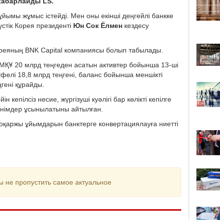
хабарлайды LS.
йымы жұмыс істейді. Мен оны екінші деңгейлі банкке
үстік Корея президенті
Юн Сок Ёлмен
кездесу
ореяның BNK Capital компаниясы болып табылады.‎
е МҚҰ 20 млрд теңгеден асатын активтер бойынша 13-ші
тфелі 18,8 млрд теңгені, баланс бойынша меншікті
ңгені құрайды.
кепілсіз несие, жүргізуші куәлігі бар көлікті кепілге
 өнімдер ұсынылатыны айтылған.
кроқаржы ұйымдарын банктерге конвертациялауға ниетті
ы не пропустить самое актуальное