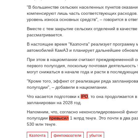
"В большинстве сельских населенных пунктов оказани
компенсируют лишь часть соответствующих расходов.
уровень износа основных средств", – говорится в отве
Вместе с тем закрытие сельских отделений в качест
рассматривается.
В настоящее время "Казпочта" реализует программу 
автомобилей КамАЗ и планирует дальнейшее обновле
При этом в нацкомпании считают преждевременной оц
первого полугодия, поскольку почтовая деятельность
могут снижаться в начале года и расти в последующи
"Кроме того, эффект от реализации ряда запланирова
полугодии", – добавили в нацкомпании.
Что касается подготовки к
IPO
, то она продолжается 
запланирован на 2028 год.
Напомним, что, согласно неконсолидированной финотч
полугодии
превысил
1 млрд теңге. Это почти в два р
530 млн теңге.
Казпочта
финпоказатели
убыток