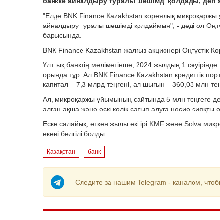
банкке айналдыру туралы шешімді қолдады, деп 
"Елде BNK Finance Kazakhstan кореялық микроқаржы ұ
айналдыру туралы шешімді қолдаймын", - деді ол Оңт
барысында.
BNK Finance Kazakhstan жалғыз акционері Оңтүстік К
Ұлттық банктің мәліметінше, 2024 жылдың 1 сәуірінд
орында тұр. Ал BNK Finance Kazakhstan кредиттік пор
капитал – 7,3 млрд теңгені, ал шығын – 360,03 млн те
Ал, микроқаржы ұйымының сайтында 5 млн теңгеге дейін 
алған ақша және ескі көлік сатып алуға несие сияқты
Еске салайық, өткен жылы екі ірі KMF және Solva ми
екені белгілі болды.
Қазақстан
банк
Следите за нашим Telegram - каналом, чтоб