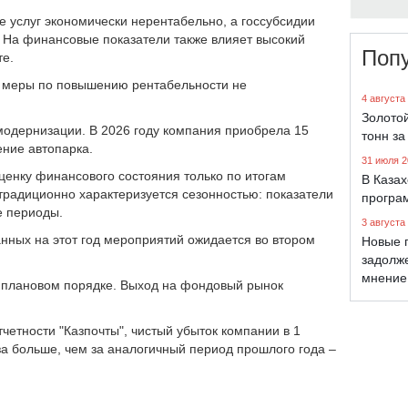
е услуг экономически нерентабельно, а госсубсидии
 На финансовые показатели также влияет высокий
Поп
те.
ве меры по повышению рентабельности не
4 августа
Золото
модернизации. В 2026 году компания приобрела 15
тонн за
ние автопарка.
31 июля 2
енку финансового состояния только по итогам
В Каза
 традиционно характеризуется сезонностью: показатели
програ
е периоды.
3 августа
нных на этот год мероприятий ожидается во втором
Новые 
задолж
мнение
в плановом порядке. Выход на фондовый рынок
етности "Казпочты", чистый убыток компании в 1
аза больше, чем за аналогичный период прошлого года –