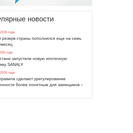
улярные новости
 2026 года
й резерв страны пополнился еще на семь
 месяц
026 года
хстане запустили новую ипотечную
мму SANALY
 2026 года
правила сделают урегулирование
енности более понятным для заемщиков –