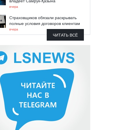
владеет Самрук-Қазына
вчера
Страховщиков обязали раскрывать
полные условия договоров клиентам
вчера
ЧИТАТЬ ВСЁ