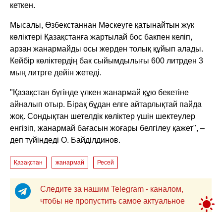
кеткен.
Мысалы, Өзбекстаннан Мәскеуге қатынайтын жүк
көліктері Қазақстанға жартылай бос бакпен келіп,
арзан жанармайды осы жерден толық құйып алады.
Кейбір көліктердің бак сыйымдылығы 600 литрден 3
мың литрге дейін жетеді.
"Қазақстан бүгінде үлкен жанармай құю бекетіне
айналып отыр. Бірақ бұдан елге айтарлықтай пайда
жоқ. Сондықтан шетелдік көліктер үшін шектеулер
енгізіп, жанармай бағасын жоғары белгілеу қажет", –
деп түйіндеді О. Байділдинов.
Қазақстан
жанармай
Ресей
Следите за нашим Telegram - каналом,
чтобы не пропустить самое актуальное