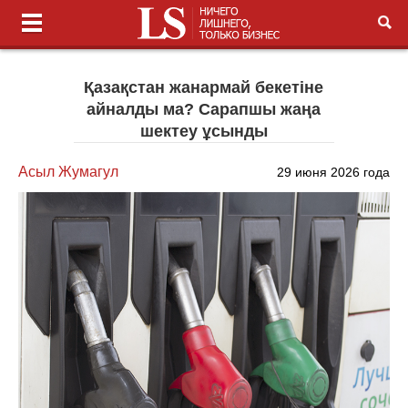
Қазақстан жанармай бекетіне
айналды ма? Сарапшы жаңа
шектеу ұсынды
Асыл Жумагул
29 июня 2026 года