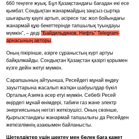
660 теңгеге жуық. Бұл Қазақстандағы бағадан екі есе
қымбат. Сондықтан жанармайдың заңсыз сыртқа
шығарылу қаупі артып, әсіресе тас жол бойындағы
жанармай құю бекеттерінде тапшылық туындауы
мүмкін", – деді
"Байдильдинов. Нефть" Telegram-
арнасының авторы
.
Оның пікірінше, әзірге сұраныстың күрт артуы
байқалмайды. Сондықтан Қазақстан қазіргі қорымен
күзге дейін жетуі мүмкін.
Сарапшының айтуынша, Ресейдегі мұнай өңдеу
зауыттарына жасалып жатқан шабуылдар бүкіл
Орталық Азияға әсер етуі мүмкін. Себебі Ресей
өңірдегі мұнай өнімдері, табиғи газ және электр
энергиясының негізгі жеткізушісі. Оның сөзінше,
Қырғызстандағы жанармай тапшылығы да Ресейден
жеткізілімнің азаюымен байланысты.
Шетелдіктер үшін шектеу мен бөлек баға қажет