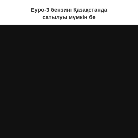
Еуро-3 бензині Қазақстанда
сатылуы мүмкін бе
Асыл Жумагул
сегодня