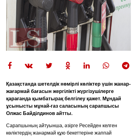
Қазақстанда шетелдік нөмірлі көліктер үшін жанар-
жағармай бағасын жергілікті жүргізушілерге
қарағанда қымбатырақ белгілеу қажет. Мұндай
ұсынысты мұнай-газ саласының сарапшысы
Олжас Байділдинов айтты.
Сарапшының айтуынша, әзірге Ресейден келген
көліктердің жанармай құю бекеттеріне жаппай