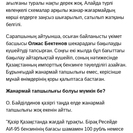
ағылғаны туралы нақты дерек жоқ. Алайда түрлі
көлеңкелі схемалар арқылы жанар-жағармайдың
көрші елдерге заңсыз шығарылып, сатылып жатқаны
белгілі.
Сарапшының айтуынша, осыған байланысты үкімет
басшысы
Олжас Бектенов
шекарадағы бақылауды
күшейтуді тапсырған. Соңғы екі жылда бұл бағыттағы
бақылау айтарлықтай күшейіп, соның нәтижесінде
Қазақстанның импорттық бензинге тәуелділігі азайған.
Бұрынғыдай жанармай тапшылығы емес, керісінше
мұнай өнімдерінің қоры қалыптаса бастаған.
Жанармай тапшылығы болуы мүмкін бе?
О. Байділдинов қазіргі таңда елде жанармай
тапшылығы жоқ екенін айтты.
"Қазір Қазақстанда жағдай тұрақты. Бірақ Ресейде
АИ-95 бензинінің бағасы шамамен 100 рубль немесе