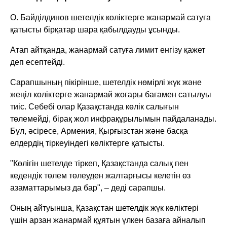
О. Байділдинов шетелдік көліктерге жанармай сатуға
қатысты бірқатар шара қабылдауды ұсынды.
Атап айтқанда, жанармай сатуға лимит енгізу қажет
деп есептейді.
Сарапшының пікірінше, шетелдік нөмірлі жүк және
жеңіл көліктерге жанармай жоғары бағамен сатылуы
тиіс. Себебі олар Қазақстанда көлік салығын
төлемейді, бірақ жол инфрақұрылымын пайдаланады.
Бұл, әсіресе, Армения, Қырғызстан және басқа
елдердің тіркеуіндегі көліктерге қатысты.
"Көлігін шетелде тіркеп, Қазақстанда салық пен
кедендік төлем төлеуден жалтарғысы келетін өз
азаматтарымыз да бар", – деді сарапшы.
Оның айтуынша, Қазақстан шетелдік жүк көліктері
үшін арзан жанармай құятын үлкен базаға айналып