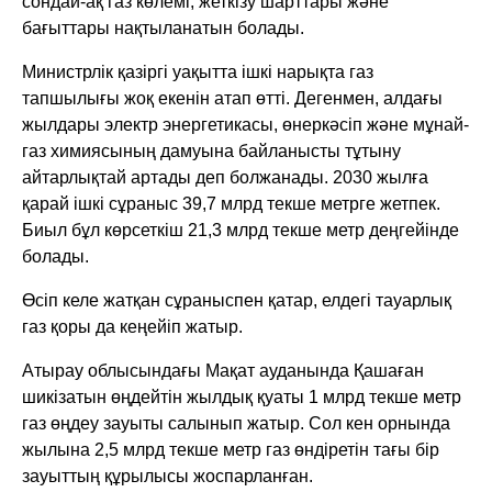
сондай-ақ газ көлемі, жеткізу шарттары және
бағыттары нақтыланатын болады.
Министрлік қазіргі уақытта ішкі нарықта газ
тапшылығы жоқ екенін атап өтті. Дегенмен, алдағы
жылдары электр энергетикасы, өнеркәсіп және мұнай-
газ химиясының дамуына байланысты тұтыну
айтарлықтай артады деп болжанады. 2030 жылға
қарай ішкі сұраныс 39,7 млрд текше метрге жетпек.
Биыл бұл көрсеткіш 21,3 млрд текше метр деңгейінде
болады.
Өсіп келе жатқан сұраныспен қатар, елдегі тауарлық
газ қоры да кеңейіп жатыр.
Атырау облысындағы Мақат ауданында Қашаған
шикізатын өңдейтін жылдық қуаты 1 млрд текше метр
газ өңдеу зауыты салынып жатыр. Сол кен орнында
жылына 2,5 млрд текше метр газ өндіретін тағы бір
зауыттың құрылысы жоспарланған.