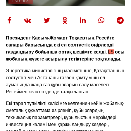
Президент Қасым-Жомарт Тоқаевтың Ресейге
сапары барысында екі ел солтүстік өңірлерді
газдандыру бойынша ортақ шешімге келді.
LS
осы
жобаның жүзеге асырылу тетіктеріне тоқталады.
Энергетика министрлігінің мәліметінше, Қазақстанның
солтүстігі мен Астананы газбен қамту үшін ел
аумағында жаңа газ құбырларын салу мәселесі
Ресеймен келіссөздерде талқыланған.
Екі тарап түпкілікті келісімге келгеннен кейін жобалық-
сметалық құжаттама әзірленіп, құбырлардың
техникалық параметрлері, құрылыстың мерзімдері,
инвестиция көлемі мен қаржыландыру көздері,