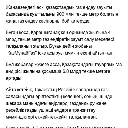
Жаңаөзендегі ескі қазақстандық газ өңдеу зауыты
базасында қуаттылығы 900 млн текше метр болатын
жаңа газ өңдеу кәсіпорны бой көтеруде.
Бұған қоса, Қарашығанақ кен орнында жылына 4
млрд текше метр газ өндіретін зауыт салу мәселесі
талқыланып жатыр. Бұған дейін жобаны
"ҚазМұнайГаз" іске асыруы мүмкін екені айтылған.
Бұл жобалар жүзеге асса, Қазақстандағы тауарлық газ
өндірісі жылына қосымша 6,8 млрд текше метрге
артады.
Айта кетейік, Тоқаевтың Ресейге сапарында газ
саласындағы әріптестіктің келешегі, соның ішінде
шекара маңындағы өңірлерді газдандыру және
ресейлік газды үшінші елдерге транзиттеу
мүмкіндіктері егжей-тегжейлі талқыланған.