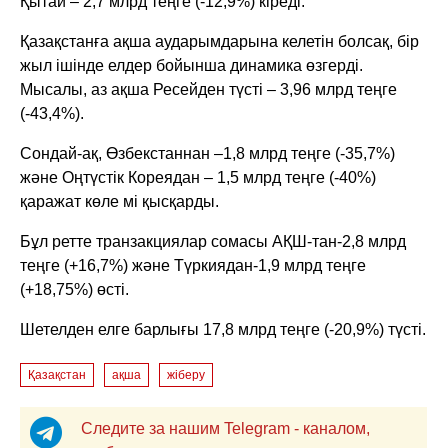
Қытай – 2,7 млрд теңге (-12,9%) кіреді.
Қазақстанға ақша аударымдарына келетін болсақ, бір
жыл ішінде елдер бойынша динамика өзгерді.
Мысалы, аз ақша Ресейден түсті – 3,96 млрд теңге
(-43,4%).
Сондай-ақ, Өзбекстаннан –1,8 млрд теңге (-35,7%)
және Оңтүстік Кореядан – 1,5 млрд теңге (-40%)
қаражат көле мі қысқарды.
Бұл ретте транзакциялар сомасы АҚШ-тан-2,8 млрд
теңге (+16,7%) және Түркиядан-1,9 млрд теңге
(+18,75%) өсті.
Шетелден елге барлығы 17,8 млрд теңге (-20,9%) түсті.
Қазақстан
ақша
жіберу
Следите за нашим Telegram - каналом,