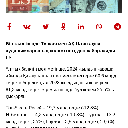
Бір жыл ішінде Түркия мен АҚШ-тан ақша
аударымдарының көлемі өсті, деп хабарлайды
LS.
Ұлттық банктің мәліметінше, 2024 жылдың қараша
айында Қазақстаннан шет мемлекеттерге 60,6 млрд
теңге жіберілген, ал 2023 жылдың осы кезеңінде –
81,3 млрд теңге. Бір жыл ішінде бұл көлем 25,5%-ға
қысқарды.
Топ-5 елге Ресей – 19,7 млрд теңге (-12,8%),
Өзбекстан – 14,2 млрд теңге (-19,8%), Түркия – 13,2
млрд теңге (-35%), Грузия – 3,9 млрд теңге (-53,6%),