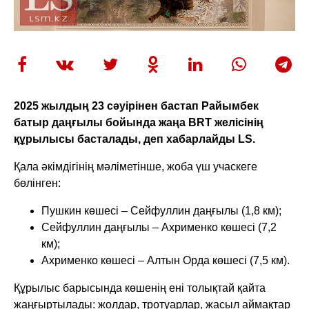
2025 жылдың 23 сәуірінен бастап Райымбек
батыр даңғылы бойында жаңа BRT желісінің
құрылысы басталады, деп хабарлайды LS.
Қала әкімдігінің мәліметінше, жоба үш учаскеге
бөлінген:
Пушкин көшесі – Сейфуллин даңғылы (1,8 км);
Сейфуллин даңғылы – Ахрименко көшесі (7,2
км);
Ахрименко көшесі – Алтын Орда көшесі (7,5 км).
Құрылыс барысында көшенің ені толықтай қайта
жаңғыртылады: жолдар, тротуарлар, жасыл аймақтар