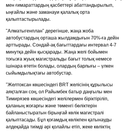
мен ғимараттардың қасбеттері абаттандырылып,
ыңғайлы және заманауи қалалық орта
қалыптастырылады.
"Алматыгенплан" дерегінше, жаңа жоба
автобустардың орташа жылдамдығын 70%-ға дейін
арттырады. Сондай-ақ бағыттардағы интервал 4-7
минутқа дейін қысқарады. Жаңа желі бойымен
тоғызға жуық магистральды бағыт толық немесе
ішінара өтетін болады, олардың барлығы – үлкен
сыйымдылықтағы автобустар.
"Желтоксан көшесіндегі BRT желісінің құрылысы
аяқталған соң, ол Райымбек батыр даңғылы мен
Тимирязев көшесіндегі желілермен біріктіріліп,
қаланың жоғарғы және төменгі бөліктерін
байланыстыратын бірыңғай көлік магистралі
қалыптасады. Бұл қоғамдық көлікпен қатынауды
әлдеқайда тиімді әрі қолайлы етіп, жеке көліктің