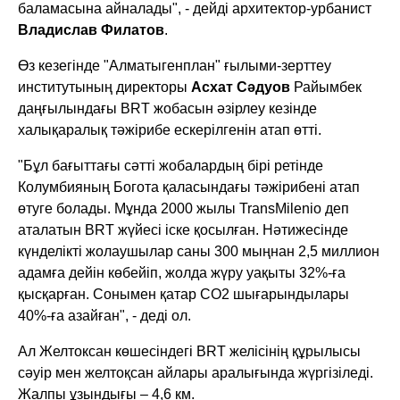
баламасына айналады", - дейді архитектор-урбанист
Владислав Филатов
.
Өз кезегінде "Алматыгенплан" ғылыми-зерттеу
институтының директоры
Асхат Сәдуов
Райымбек
даңғылындағы BRT жобасын әзірлеу кезінде
халықаралық тәжірибе ескерілгенін атап өтті.
"Бұл бағыттағы сәтті жобалардың бірі ретінде
Колумбияның Богота қаласындағы тәжірибені атап
өтуге болады. Мұнда 2000 жылы TransMilenio деп
аталатын BRT жүйесі іске қосылған. Нәтижесінде
күнделікті жолаушылар саны 300 мыңнан 2,5 миллион
адамға дейін көбейіп, жолда жүру уақыты 32%-ға
қысқарған. Сонымен қатар CO2 шығарындылары
40%-ға азайған", - деді ол.
Ал Желтоксан көшесіндегі BRT желісінің құрылысы
сәуір мен желтоқсан айлары аралығында жүргізіледі.
Жалпы ұзындығы – 4,6 км.