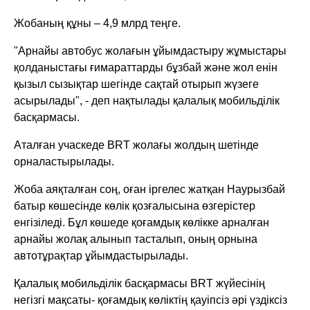
Жобаның құны – 4,9 млрд теңге.
"Арнайы автобус жолағын ұйымдастыру жұмыстары
қолданыстағы ғимараттарды бұзбай және жол енін
қызыл сызықтар шегінде сақтай отырып жүзеге
асырылады", - деп нақтылады қалалық мобильділік
басқармасы.
Аталған учаскеде BRT жолағы жолдың шетінде
орналастырылады.
Жоба аяқталған соң, оған іргелес жатқан Наурызбай
батыр көшесінде көлік қозғалысына өзгерістер
енгізіледі. Бұл көшеде қоғамдық көлікке арналған
арнайы жолақ алынып тасталып, оның орнына
автотұрақтар ұйымдастырылады.
Қалалық мобильділік басқармасы BRT жүйесінің
негізгі мақсаты- қоғамдық көліктің қауіпсіз әрі үздіксіз