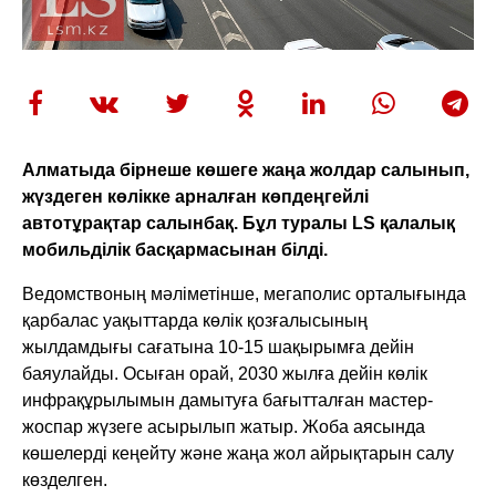
Алматыда бірнеше көшеге жаңа жолдар салынып,
жүздеген көлікке арналған көпдеңгейлі
автотұрақтар салынбақ. Бұл туралы LS қалалық
мобильділік басқармасынан білді.
Ведомствоның мәліметінше, мегаполис орталығында
қарбалас уақыттарда көлік қозғалысының
жылдамдығы сағатына 10-15 шақырымға дейін
баяулайды. Осыған орай, 2030 жылға дейін көлік
инфрақұрылымын дамытуға бағытталған мастер-
жоспар жүзеге асырылып жатыр. Жоба аясында
көшелерді кеңейту және жаңа жол айрықтарын салу
көзделген.