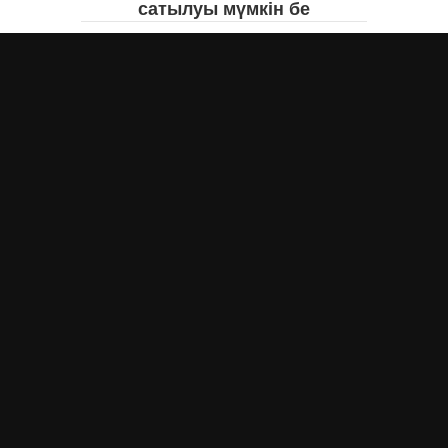
сатылуы мүмкін бе
Асыл Жумагул
вчера