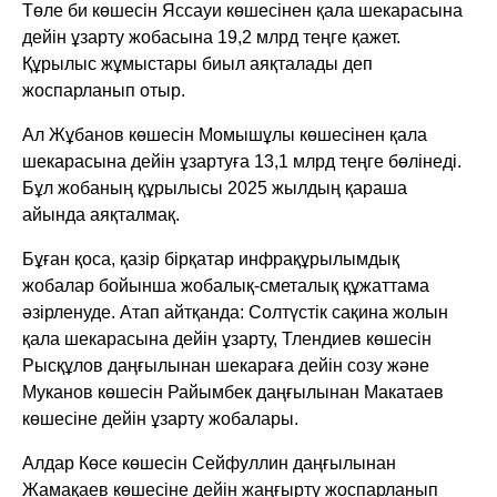
Төле би көшесін Яссауи көшесінен қала шекарасына
дейін ұзарту жобасына 19,2 млрд теңге қажет.
Құрылыс жұмыстары биыл аяқталады деп
жоспарланып отыр.
Ал Жұбанов көшесін Момышұлы көшесінен қала
шекарасына дейін ұзартуға 13,1 млрд теңге бөлінеді.
Бұл жобаның құрылысы 2025 жылдың қараша
айында аяқталмақ.
Бұған қоса, қазір бірқатар инфрақұрылымдық
жобалар бойынша жобалық-сметалық құжаттама
әзірленуде. Атап айтқанда: Солтүстік сақина жолын
қала шекарасына дейін ұзарту, Тлендиев көшесін
Рысқұлов даңғылынан шекараға дейін созу және
Муканов көшесін Райымбек даңғылынан Макатаев
көшесіне дейін ұзарту жобалары.
Алдар Көсе көшесін Сейфуллин даңғылынан
Жамақаев көшесіне дейін жаңғырту жоспарланып