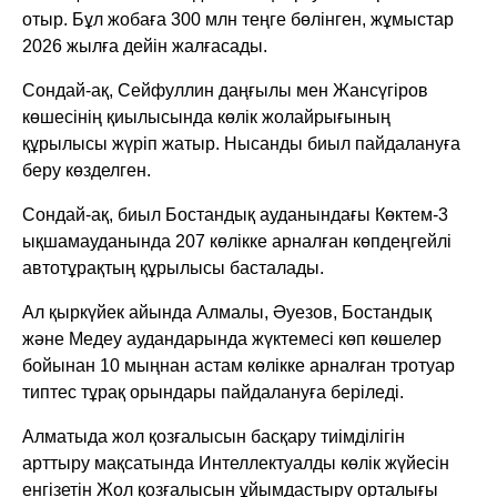
отыр. Бұл жобаға 300 млн теңге бөлінген, жұмыстар
2026 жылға дейін жалғасады.
Сондай-ақ, Сейфуллин даңғылы мен Жансүгіров
көшесінің қиылысында көлік жолайрығының
құрылысы жүріп жатыр. Нысанды биыл пайдалануға
беру көзделген.
Сондай-ақ, биыл Бостандық ауданындағы Көктем-3
ықшамауданында 207 көлікке арналған көпдеңгейлі
автотұрақтың құрылысы басталады.
Ал қыркүйек айында Алмалы, Әуезов, Бостандық
және Медеу аудандарында жүктемесі көп көшелер
бойынан 10 мыңнан астам көлікке арналған тротуар
типтес тұрақ орындары пайдалануға беріледі.
Алматыда жол қозғалысын басқару тиімділігін
арттыру мақсатында Интеллектуалды көлік жүйесін
енгізетін Жол қозғалысын ұйымдастыру орталығы