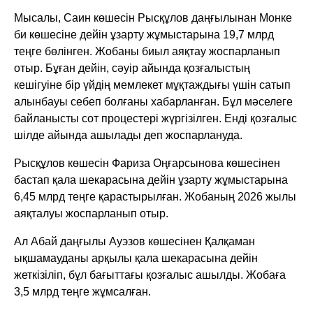
Мысалы, Саин көшесін Рысқұлов даңғылынан Монке
би көшесіне дейін ұзарту жұмыстарына 19,7 млрд
теңге бөлінген. Жобаны биыл аяқтау жоспарланып
отыр. Бұған дейін, сәуір айында қозғалыстың
кешігуіне бір үйдің мемлекет мұқтаждығы үшін сатып
алынбауы себеп болғаны хабарланған. Бұл мәселеге
байланысты сот процестері жүргізілген. Енді қозғалыс
шілде айында ашылады деп жоспарлануда.
Рысқұлов көшесін Фариза Оңғарсынова көшесінен
бастап қала шекарасына дейін ұзарту жұмыстарына
6,45 млрд теңге қарастырылған. Жобаның 2026 жылы
аяқталуы жоспарланып отыр.
Ал Абай даңғылы Ауэзов көшесінен Қалқаман
ықшамауданы арқылы қала шекарасына дейін
жеткізіліп, бұл бағыттағы қозғалыс ашылды. Жобаға
3,5 млрд теңге жұмсалған.