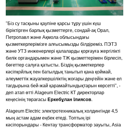
"Біз су тасқыны қаупіне қарсы тұру үшін күш
біріктірген барлық қызметтерге, сондай-ақ Орал,
Петропавл және Ақмола облысындағы
қызметкерлерімізге алғысымызды білдіреміз. ПЭТЗ
және УТЗ инженерлері қалаларды қорғауға жергілікті
билік органдарымен және ТЖ қызметтерімен бірлесіп,
бөгеттер салуға қатысты. Біздің қызметкерлер
кәсіпқойлық пен батылдық танытып қана қоймай,
әлеуметтік жауапкершіліктің жоғары деңгейін және ел
тағдырына бей-жай қарамайтындықтарын көрсетті", -
деп атап өтті Alageum Electric КТ директорлар
кеңесінің төрағасы
Еркебұлан Ілиясов
.
Alageum Electric электротехникалық холдингінде 4,5
мың астам адам еңбек етеді. Топтың ірі
кәсіпорындары - Кентау трансформатор зауыты, Asia