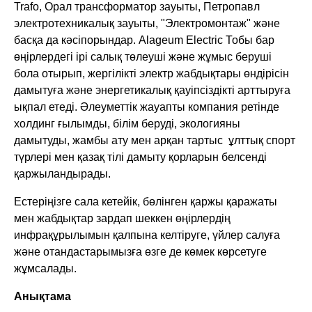
Trafo, Орал трансформатор зауыты, Петропавл
электротехникалық зауыты, "Электромонтаж" және
басқа да кәсіпорындар. Alageum Electric Тобы бар
өңірлердегі ірі салық төлеуші және жұмыс беруші
бола отырып, жергілікті электр жабдықтары өндірісін
дамытуға және энергетикалық қауіпсіздікті арттыруға
ықпал етеді. Әлеуметтік жауапты компания ретінде
холдинг ғылымды, білім беруді, экологияны
дамытуды, жамбы ату мен арқан тартыс ұлттық спорт
түрлері мен қазақ тілі дамыту қорларын белсенді
қаржыландырады.
Естеріңізге сала кетейік, бөлінген қаржы қаражаты
мен жабдықтар зардап шеккен өңірлердің
инфрақұрылымын қалпына келтіруге, үйлер салуға
және отандастарымызға өзге де көмек көрсетуге
жұмсалады.
Анықтама