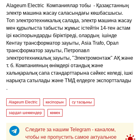
Alageum Electric Компаниялар тобы - Қазақстанның
электр машина жасау саласындағы көшбасшысы.
Топ электротехникалық салада, электр машина жасау
мен құрылыста табысты жұмыс істейтін 14-тен астам
ірі кәсіпорындарды біріктіреді, олардың ішінде
Кентау трансформатор зауыты, Asia Trafo, Орал
трансформатор зауыты, Петропавл
электротехникалық зауыты, "Электромонтаж" АҚ және
т. б. Компанияның өнімдері отандық және
халықаралық сапа стандарттарына сәйкес келеді, ішкі
нарықта сатылады және ТМД елдерге экспортталады
.
Alageum Electric
кәсіпорын
су тасқыны
зардап шеккендер
көмек
Следите за нашим Telegram - каналом,
чтобы не пропустить самое актуальное