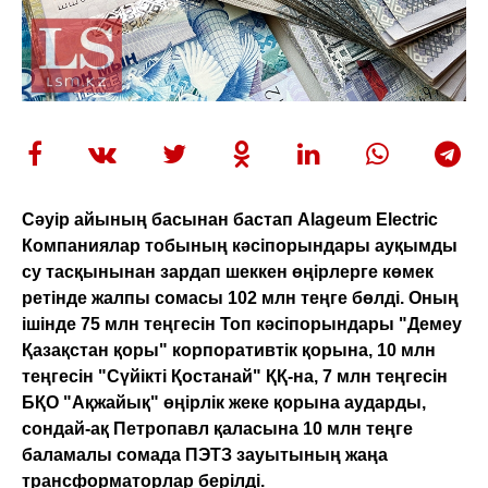
Сәуір айының басынан бастап Alageum Electric
Компаниялар тобының кәсіпорындары ауқымды
су тасқынынан зардап шеккен өңірлерге көмек
ретінде жалпы сомасы 102 млн теңге бөлді. Оның
ішінде 75 млн теңгесін Топ кәсіпорындары "Демеу
Қазақстан қоры" корпоративтік қорына, 10 млн
теңгесін "Сүйікті Қостанай" ҚҚ-на, 7 млн теңгесін
БҚО "Ақжайық" өңірлік жеке қорына аударды,
сондай-ақ Петропавл қаласына 10 млн теңге
баламалы сомада ПЭТЗ зауытының жаңа
трансформаторлар берілді.