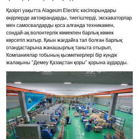
Қазіргі уақытта Alageum Electric кәсіпорындары
өңірлерде автокрандарды, тиегіштерді, экскаваторлар
мен самосвалдарды қоса алғанда техникамен,
сондай-ақ волонтерлік көмекпен барлық көмек
көрсетіп жатыр. Қиын жағдайға тап болған барлық
отандастарына жанашырлық таныта отырып,
Компаниялар тобының қызметкерлері бір күндік
жалақыны "Демеу Қазақстан қоры" қорына аударды.