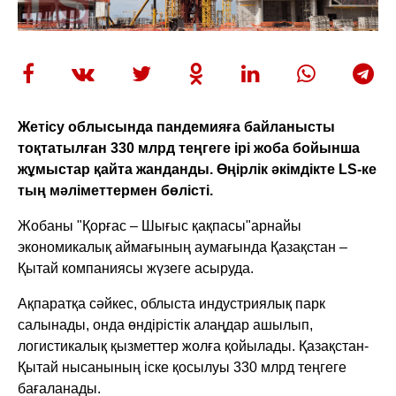
Жетісу облысында пандемияға байланысты
тоқтатылған 330 млрд теңгеге ірі жоба бойынша
жұмыстар қайта жанданды. Өңірлік әкімдікте LS-ке
тың мәліметтермен бөлісті.
Жобаны "Қорғас – Шығыс қақпасы"арнайы
экономикалық аймағының аумағында Қазақстан –
Қытай компаниясы жүзеге асыруда.
Ақпаратқа сәйкес, облыста индустриялық парк
салынады, онда өндірістік алаңдар ашылып,
логистикалық қызметтер жолға қойылады. Қазақстан-
Қытай нысанының іске қосылуы 330 млрд теңгеге
бағаланады.