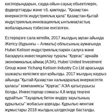
кәсіпорындарын, сауда-ойын-сауық объектілерін,
фудкорттарды және т.б. қамтиды. "Қазақстан-
өнеркәсіптік индустриялық қала" Қазақстан-Қытай
индустриялық-инновациялық ынтымақтастық
жобаларының тізбесіне енгізілген.
Естеріңізге сала кетейік, 2017 жылдың ақпан айында
Жетісу (бұрынғы – Алматы) облысының аумағында
Hubei Kelison индустриялық паркін салуға және
басқаруға инвестициялау туралы "Қорғас" арнайв
экономикалық аймақ (АЭА), Hubei United Investment
Group және Yichang Kelison Industry Co Ltd арасында
үшжақты келісімге қол қойылды. 2017 жылдың наурыз
айында "Қытай-Қазақстан халықаралық өнеркәсіптік
қаласы" компаниясы "Қорғас" АЭА қатысушысы
болды. Инвесторлар сомасы 4,8 млрд теңгені
құрайтын "Тауарлық бетон өндіру зауытының
құрылысы" жобасын қорғады. Құрылыс-монтаж
жұмыстары 2018 жылдың шілдесінде басталды.