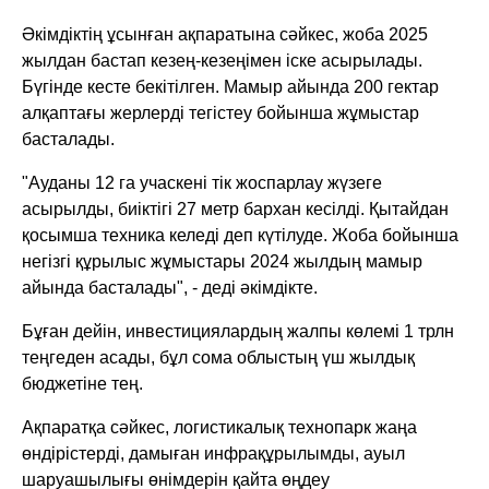
Әкімдіктің ұсынған ақпаратына сәйкес, жоба 2025
жылдан бастап кезең-кезеңімен іске асырылады.
Бүгінде кесте бекітілген. Мамыр айында 200 гектар
алқаптағы жерлерді тегістеу бойынша жұмыстар
басталады.
"Ауданы 12 га учаскені тік жоспарлау жүзеге
асырылды, биіктігі 27 метр бархан кесілді. Қытайдан
қосымша техника келеді деп күтілуде. Жоба бойынша
негізгі құрылыс жұмыстары 2024 жылдың мамыр
айында басталады", - деді әкімдікте.
Бұған дейін, инвестициялардың жалпы көлемі 1 трлн
теңгеден асады, бұл сома облыстың үш жылдық
бюджетіне тең.
Ақпаратқа сәйкес, логистикалық технопарк жаңа
өндірістерді, дамыған инфрақұрылымды, ауыл
шаруашылығы өнімдерін қайта өңдеу