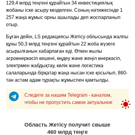
129,4 млрд теңгені құрайтын 34 инвестициялық
жобаны іске асыру көзделген. Соның нәтижесінде 1
257 жаңа жұмыс орны ашылады деп жоспарланып
отыр.
Бұған дейін, LS редакциясы Жетісу облысында жалпы
құны 50,3 млрд теңгені құрайтын 22 жоба жүзеге
асырылғанын хабарлаған еді. Өткен жылы
агроөнеркәсіп кешені, өңдеу және жеңіл өнеркәсіп,
электрмен жабдықтау, көлік және логистика
салаларында бірқатар жаңа нысан іске қосылып, 860-
тан астам адам тұрақты жұмыспен қамтылды.
Следите за нашим Telegram - каналом,
чтобы не пропустить самое актуальное
Область Жетісу получит свыше
460 млрд теңге