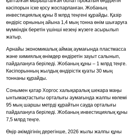
қапталған мырышталған болат прокатын өндіретін
кәсіпорын іске қосу жоспарланған. Жобаның
инвестициялық құны 8 млрд теңгені құрайды. Қазір
өндіріс орнының айына 1,4 мың тонна өнім шығаруға
мүмкіндік беретін үшінші кезеңі жүзеге асырылып
жатыр.
Арнайы экономикалық аймақ аумағында пластмасса
және химиялық өнімдер өндіретін зауыт салынып,
пайдалануға беріледі. Жобаның құны – 1 млрд теңге.
Кәсіпорынның жылдық өндірістік қуаты 30 мың
тоннаны құрайды.
Сонымен қатар Хоргос халықаралық шекара маңы
ынтымақтастығы орталығы аумағында жалпы көлемі
95 мың шаршы метрді құрайтын сауда орталығы
пайдалануға беріледі. Жобаның инвестициялық құны
7,5 млрд теңге.
Өңір әкімдігінің дерегінше, 2026 жылы жалпы құны