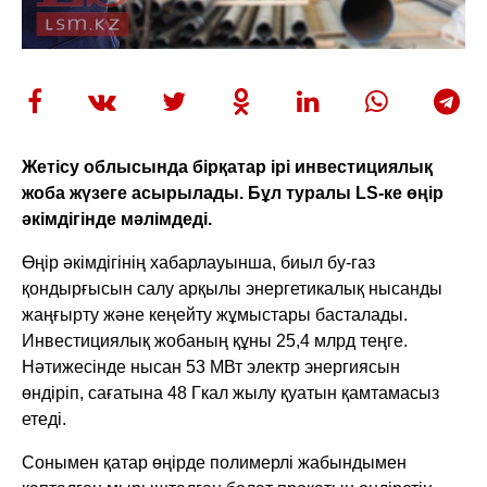
Жетісу облысында бірқатар ірі инвестициялық
жоба жүзеге асырылады. Бұл туралы LS-ке өңір
әкімдігінде мәлімдеді.
Өңір әкімдігінің хабарлауынша, биыл бу-газ
қондырғысын салу арқылы энергетикалық нысанды
жаңғырту және кеңейту жұмыстары басталады.
Инвестициялық жобаның құны 25,4 млрд теңге.
Нәтижесінде нысан 53 МВт электр энергиясын
өндіріп, сағатына 48 Гкал жылу қуатын қамтамасыз
етеді.
Сонымен қатар өңірде полимерлі жабындымен