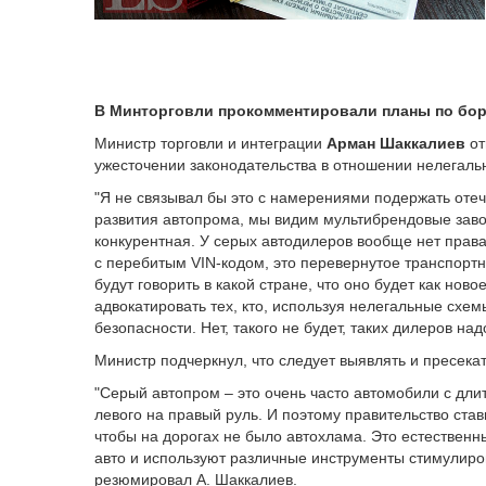
В Минторговли прокомментировали планы по бо
Министр торговли и интеграции
Арман Шаккалиев
от
ужесточении законодательства в отношении нелегаль
"Я не связывал бы это с намерениями подержать оте
развития автопрома, мы видим мультибрендовые завод
конкурентная. У серых автодилеров вообще нет прав
с перебитым VIN-кодом, это перевернутое транспортн
будут говорить в какой стране, что оно будет как нов
адвокатировать тех, кто, используя нелегальные схем
безопасности. Нет, такого не будет, таких дилеров над
Министр подчеркнул, что следует выявлять и пресекат
"Серый автопром – это очень часто автомобили с д
левого на правый руль. И поэтому правительство став
чтобы на дорогах не было автохлама. Это естественн
авто и используют различные инструменты стимулиро
резюмировал А. Шаккалиев.