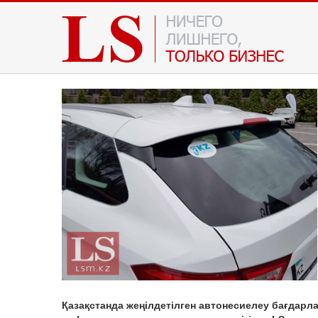
Қазақстанда жеңілдетілген автонесиелеу бағдарл