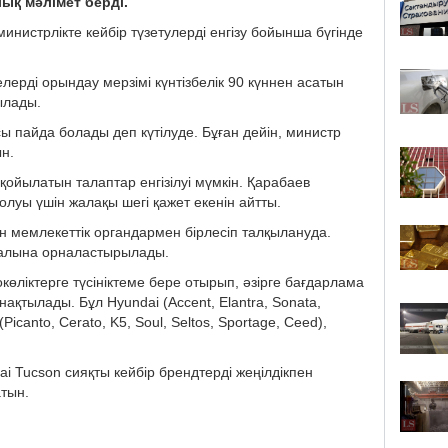
ық мәлімет берді.
нистрлiкте кейбір түзетулерді енгізу бойынша бүгінде
ерді орындау мерзімі күнтізбелік 90 күннен асатын
ылады.
ы пайда болады деп күтілуде. Бұған дейін, министр
н.
йылатын талаптар енгізілуi мүмкін. Қарабаев
луы үшін жалақы шегі қажет екенін айтты.
ен мемлекеттік органдармен бірлесіп талқылануда.
талына орналастырылады.
окөліктерге түсініктеме бере отырып, әзірге бағдарлама
ақтылады. Бұл Hyundai (Accent, Elantra, Sonata,
(Picanto, Cerato, K5, Soul, Seltos, Sportage, Ceed),
ai Tucson сияқты кейбір брендтерді жеңілдікпен
атын.