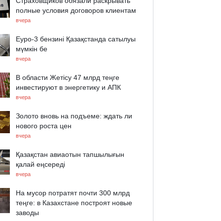
Страховщиков обязали раскрывать
полные условия договоров клиентам
вчера
Еуро-3 бензині Қазақстанда сатылуы
мүмкін бе
вчера
В области Жетісу 47 млрд теңге
инвестируют в энергетику и АПК
вчера
Золото вновь на подъеме: ждать ли
нового роста цен
вчера
Қазақстан авиаотын тапшылығын
қалай еңсереді
вчера
На мусор потратят почти 300 млрд
теңге: в Казахстане построят новые
заводы