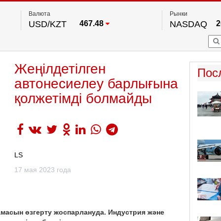
Валюта
Рынки
USD/KZT
467.48
NASDAQ
2
RUB/KZT
5.73
FTSE 100
EUR/KZT
539.52
DOW Ind
5
HKSE
2
По данным нац. банка РК
Жеңілдетілген
S&P 500
7
Пос
NYSE
2
автонесиелеу барлығына
қолжетімді болмайды
LS
17 мая 2023 года
амасын өзгерту жоспарлануда. Индустрия және