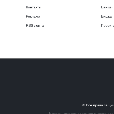
Контакты
Банки+
Реклама
Биржа
RSS лента
Проект
© Все права за
Наше издание предоставляет возможность в