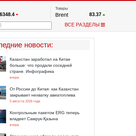
Товары
6348.4
Brent
83.37
67.17
Платина
1743
ВСЕ РАЗДЕЛЫ
3885.1
Газ
2.624
5469.5
Медь
6.7195
709.96
Серебро
61.91
ледние новости
:
4484.1
Золото
4299.8
Казахстан заработал на Китае
больше: что продали соседней
стране. Инфографика
вчера
От России до Китая: как Казахстан
закрывает нехватку авиатоплива
5 августа 2026 года
Контрольным пакетом ERG теперь
владеет Самрук-Қазына
вчера