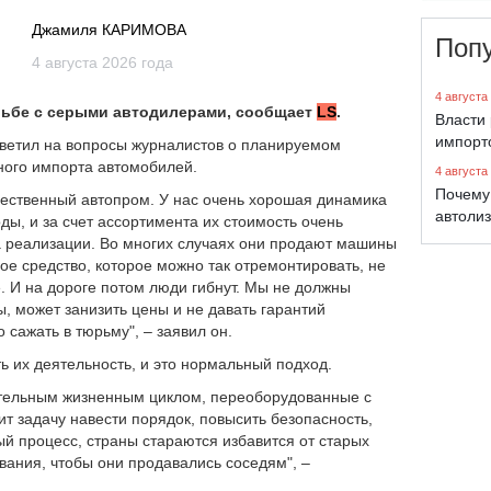
Джамиля КАРИМОВА
Поп
4 августа 2026 года
4 августа
рьбе с серыми автодилерами, сообщает
LS
.
Власти 
импорт
ветил на вопросы журналистов о планируемом
ного импорта автомобилей.
4 августа
Почему
чественный автопром. У нас очень хорошая динамика
автолиз
ы, и за счет ассортимента их стоимость очень
а реализации. Во многих случаях они продают машины
ое средство, которое можно так отремонтировать, не
ое. И на дороге потом люди гибнут. Мы не должны
ы, может занизить цены и не давать гарантий
о сажать в тюрьму", – заявил он.
ь их деятельность, и это нормальный подход.
лительным жизненным циклом, переоборудованные с
ит задачу навести порядок, повысить безопасность,
ый процесс, страны стараются избавится от старых
вания, чтобы они продавались соседям", –