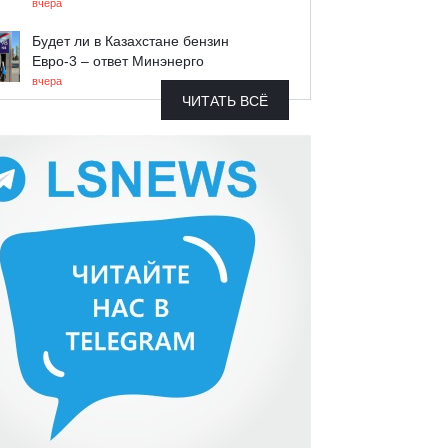
вчера
Будет ли в Казахстане бензин
Евро-3 – ответ Минэнерго
вчера
ЧИТАТЬ ВСЁ