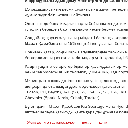
инфрақұрылымдық даму министрлігінде LS-ке тол
LS редакциясының ресми сұранысына жауап ретінде ми
жұмыс жүргізілiп жатқаны айтылды.
Оның ішінде банктік қарыз шарты бойынша міндеттемел
түпкілікті берешегі бар тұлғаларға несие бермеу ұсын
Сондай-ақ, қарыз алушының міндетті бастапқы жарнас
Марат Қарабаев
оны 15% деңгейінде ұсынған болаты
Сонымен қатар, соңғы қарыз алушылардың табысына қо
бағдарламаның аз ақша табатындар үшін қолжетімді бо
Қазіргі уақытта өзгерістер бірқатар қауымдастықтар м
Кейін заң жобасы ашық талқылау үшін Ашық НҚА пор
Министрлікте жеңілдетілген несие үшін қолжетімді авт
шеңберінде отандық өндіріс модельдері қатысатынын н
Tucson, i30, Bayon), JAC (S3, S5, JS4, J7, S7, JS6), Kia 
Chevrolet (Spark, Nexia, Cobalt, Tracker).
Бұған дейін, Марат Қарабаев Kia Sportage және Hyund
автонесиелеуге қатысуды қайта қарауды ұсынған бол
Жеңілдетілген автонесиелеу
несие
көлік