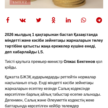
2026 жылдың 1 қаңтарынан бастап Қазақстанда
міндетті және кәсіби зейнетақы жарналарын төлеу
тәртібіне қатысты жаңа ережелер күшіне енеді,
деп хабарлайды LS.
Тиісті қаулыға премьер-министр
Олжас Бектенов
қол
қойды.
Құжатта БЖЗҚ аударымдарды реттейтін нормалар
нақтыланып отыр. Енді міндетті кәсіби зейнетақы
жарналарын есептеу кезінде Салық кодексінде
көрсетілген барлық айлық табыстар есепке алынады.
Дегенмен, Салық және Әлеуметтік кодекстің жеке
баптарында көрсетілген кейбір төлемдер