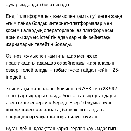
аударымдардан босатылады.
Енді "платформалық жұмыспен қамтылу" деген жаңа
ұғым пайда болды: интернет-платформалар мен
қосымшалардың операторлары өз платформасы
арқылы жұмыс істейтін адамдар үшін зейнетақы
жарналарын төлейтін болады.
Өзін-өзі жұмыспен қамтитындар мен жеке
практикадағы адамдар өз зейнетақы жарналарын
өздері төлей алады – табыс түскен айдан кейінгі 25-
іне дейін.
Зейнетақы жарналары бойынша 6 АЕК-тен (23 592
теңге) артық қарыз пайда болса, салық органдары
агенттерге ескерту жібереді. Егер 10 жұмыс күні
ішінде төлем жасалмаса, банктік шоттардағы
операциялар уақытша тоқтатылуы мүмкін.
Бұған дейін, Қазақстан қаржыгерлер қауымдастығы