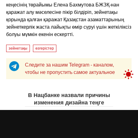
кеңесінің төрайымы Елена Бахмутова БЖЗҚ-нан
қаражат алу мәселесіне пікір білдіріп, зейнетақы
қорында қалған қаражат Қазақстан азаматтарының
зейнеткерлік жаста лайықты өмір сүруі үшін жеткіліксіз
болуы мүмкін екенін ескертті.
зейнетақы
өзгерістер
Следите за нашим Telegram - каналом,
чтобы не пропустить самое актуальное
В Нацбанке назвали причины
изменения дизайна теңге
Айнаш Ондирис
вчера