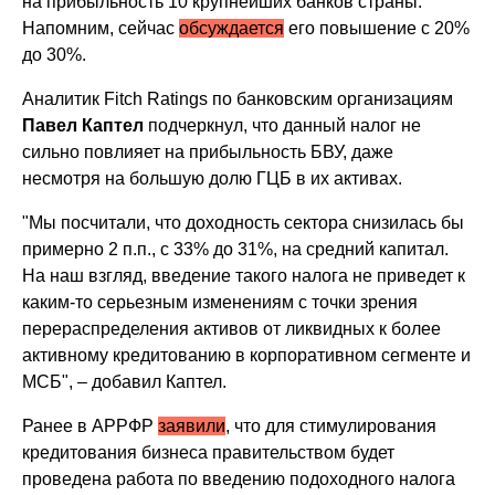
на прибыльность 10 крупнейших банков страны.
Напомним, сейчас
обсуждается
его повышение с 20%
до 30%.
Аналитик Fitch Ratings по банковским организациям
Павел Каптел
подчеркнул, что данный налог не
сильно повлияет на прибыльность БВУ, даже
несмотря на большую долю ГЦБ в их активах.
"Мы посчитали, что доходность сектора снизилась бы
примерно 2 п.п., с 33% до 31%, на средний капитал.
На наш взгляд, введение такого налога не приведет к
каким-то серьезным изменениям с точки зрения
перераспределения активов от ликвидных к более
активному кредитованию в корпоративном сегменте и
МСБ", – добавил Каптел.
Ранее в АРРФР
заявили
, что для стимулирования
кредитования бизнеса правительством будет
проведена работа по введению подоходного налога