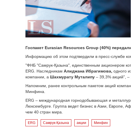
Госпакет
Eurasian Resources Group
(40%) передал
Информацию об этом подтвердили в пресс-службе ко
"ФНБ "Самрук-Қазына", единственным акционером кот
ERG. Наследникам
Алиджана Ибрагимова,
одного и
компании, а
Шахмурату Муталипу
– 39,3% акций", –
Напомним, ранее контрольным пакетом акций компан
Минфина.
ERG – международная горнодобывающая и металлурги
Люксембурге. Группа ведет бизнес в Азии, Европе, А
чем 40 стран мира.
ERG
Самрук-Қазына
акции
Минфин