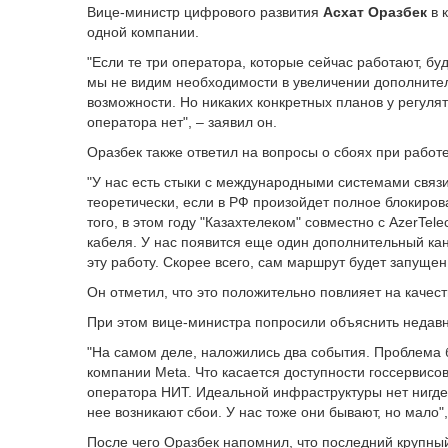
Вице-министр цифрового развития
Асхат Оразбек
в 
одной компании.
"Если те три оператора, которые сейчас работают, бу
мы не видим необходимости в увеличении дополнител
возможности. Но никаких конкретных планов у регуля
оператора нет", – заявил он.
Оразбек также ответил на вопросы о сбоях при работ
"У нас есть стыки с международными системами связи 
теоретически, если в РФ произойдет полное блокиров
того, в этом году "Казахтелеком" совместно с AzerTe
кабеля. У нас появится еще один дополнительный кан
эту работу. Скорее всего, сам маршрут будет запущен 
Он отметил, что это положительно повлияет на качест
При этом вице-министра попросили объяснить недавни
"На самом деле, наложились два события. Проблема б
компании Meta. Что касается доступности госсервисо
оператора НИТ. Идеальной инфраструктуры нет нигде.
нее возникают сбои. У нас тоже они бывают, но мало",
После чего Оразбек напомнил, что последний крупный