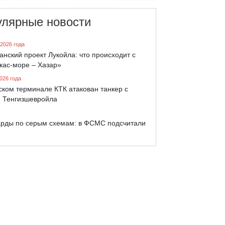
улярные новости
 2026 года
анский проект Лукойла: что происходит с
кас-море – Хазар»
026 года
ком терминале КТК атакован танкер с
 Тенгизшевройла
рды по серым схемам: в ФСМС подсчитали