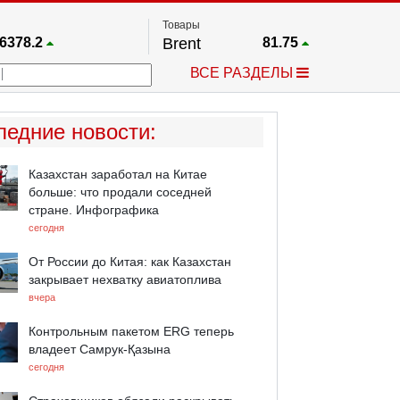
Товары
6378.2
Brent
81.75
67.17
Платина
1748.8
ВСЕ РАЗДЕЛЫ
4033.1
Газ
2.65
5530.3
Медь
6.718
712.95
Серебро
61.58
ледние новости
:
4488.1
Золото
4314
Казахстан заработал на Китае
больше: что продали соседней
стране. Инфографика
сегодня
От России до Китая: как Казахстан
закрывает нехватку авиатоплива
вчера
Контрольным пакетом ERG теперь
владеет Самрук-Қазына
сегодня