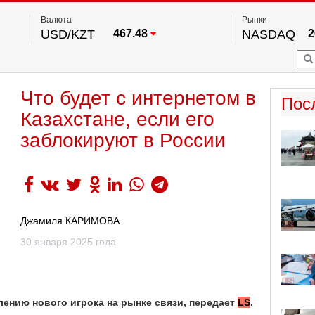
Валюта
Рынки
USD/KZT
467.48
NASDAQ
2
RUB/KZT
5.73
FTSE 100
EUR/KZT
539.52
DOW Ind
5
HKSE
2
По данным нац. банка РК
Что будет с интернетом в
S&P 500
7
Пос
NYSE
2
Казахстане, если его
заблокируют в России
Джамиля КАРИМОВА
30 января 2025 года
влению нового игрока на рынке связи, передает
LS
.