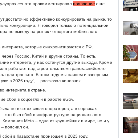
кулуарах сената прокомментировал
появление
еще
дут достаточно эффективно конкурировать на рынке, то
ьно конкуренции. Я говорил только о потенциальной
тора по выводу на рынок четвертого мобильного
е интернета, которые синхронизируются с РФ.
через Россию, Китай и другие страны. То есть,
ание интернета, у нас останутся другие выходы. Кроме
lecom работает над строительством транскаспийского
ал для транзита. В этом году мы начнем и завершим
уже в 2026 году", – рассказал чиновник.
во интернета в стране.
е сбои в соцсетях и в работе eGov.
ыла не в сетях связи операторов, а в сервисах
в – это был сбой в инфраструктуре национального
 Компания Meta – одна из крупнейших в мире, но и у
 – пояснил он.
 сбой в Казахстане произошел в 2023 году.