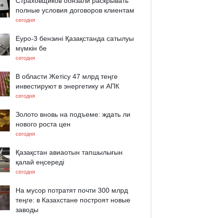
Страховщиков обязали раскрывать
полные условия договоров клиентам
сегодня
Еуро-3 бензині Қазақстанда сатылуы
мүмкін бе
сегодня
В области Жетісу 47 млрд теңге
инвестируют в энергетику и АПК
сегодня
Золото вновь на подъеме: ждать ли
нового роста цен
сегодня
Қазақстан авиаотын тапшылығын
қалай еңсереді
сегодня
На мусор потратят почти 300 млрд
теңге: в Казахстане построят новые
заводы