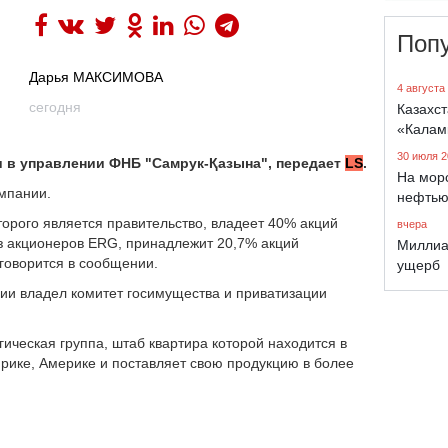
Поп
Дарья МАКСИМОВА
4 августа
сегодня
Казахст
«Калам
30 июля 2
и в управлении ФНБ "Самрук-Қазына", передает
LS
.
На морс
мпании.
нефтью
орого является правительство, владеет 40% акций
вчера
з акционеров ERG, принадлежит 20,7% акций
Миллиа
 говорится в сообщении.
ущерб
ии владел комитет госимущества и приватизации
ческая группа, штаб квартира которой находится в
фрике, Америке и поставляет свою продукцию в более