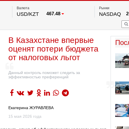
Валюта
Рынки
USD/KZT
467.48
NASDAQ
2
RUB/KZT
5.73
FTSE 100
EUR/KZT
539.52
DOW Ind
5
HKSE
2
По данным нац. банка РК
В Казахстане впервые
S&P 500
7
Пос
NYSE
2
оценят потери бюджета
от налоговых льгот
Данный контроль поможет следить за
эффективностью преференций
Екатерина ЖУРАВЛЕВА
15 мая 2026 года