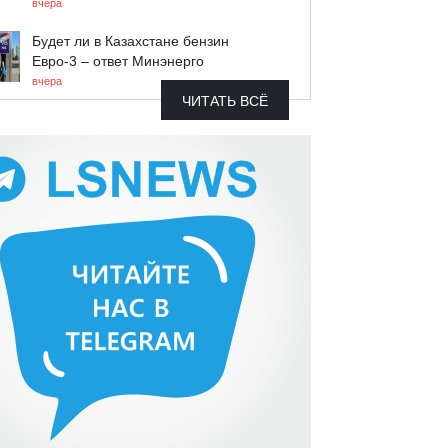
вчера
Будет ли в Казахстане бензин
Евро-3 – ответ Минэнерго
вчера
ЧИТАТЬ ВСЁ