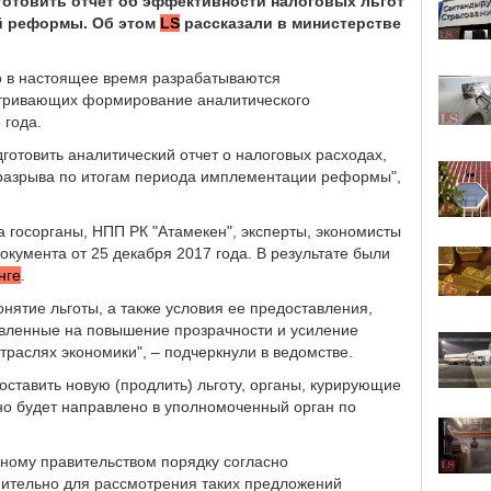
дготовить отчет об эффективности налоговых льгот
й реформы. Об этом
LS
рассказали в министерстве
то в настоящее время разрабатываются
атривающих формирование аналитического
 года.
готовить аналитический отчет о налоговых расходах,
 разрыва по итогам периода имплементации реформы",
а госорганы, НПП РК "Атамекен", эксперты, экономисты
окумента от 25 декабря 2017 года. В результате были
нге
.
онятие льготы, а также условия ее предоставления,
вленные на повышение прозрачности и усиление
раслях экономики", – подчеркнули в ведомстве.
оставить новую (продлить) льготу, органы, курирующие
но будет направлено в уполномоченный орган по
нному правительством порядку согласно
нительно для рассмотрения таких предложений