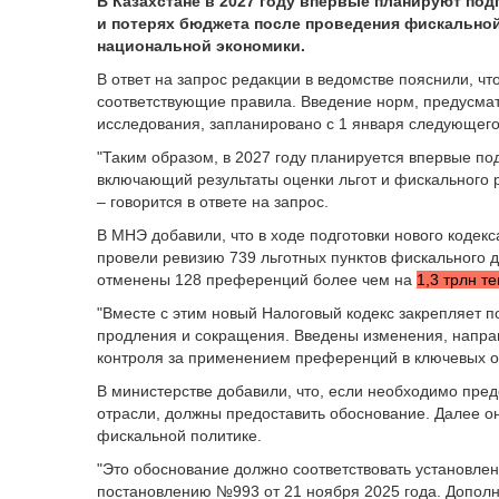
В Казахстане в 2027 году впервые планируют по
и потерях бюджета после проведения фискально
национальной экономики.
В ответ на запрос редакции в ведомстве пояснили, ч
соответствующие правила. Введение норм, предусм
исследования, запланировано с 1 января следующего
"Таким образом, в 2027 году планируется впервые под
включающий результаты оценки льгот и фискального
– говорится в ответе на запрос.
В МНЭ добавили, что в ходе подготовки нового кодекс
провели ревизию 739 льготных пунктов фискального д
отменены 128 преференций более чем на
1,3 трлн те
"Вместе с этим новый Налоговый кодекс закрепляет п
продления и сокращения. Введены изменения, напра
контроля за применением преференций в ключевых от
В министерстве добавили, что, если необходимо пред
отрасли, должны предоставить обоснование. Далее о
фискальной политике.
"Это обоснование должно соответствовать установле
постановлению №993 от 21 ноября 2025 года. Допол