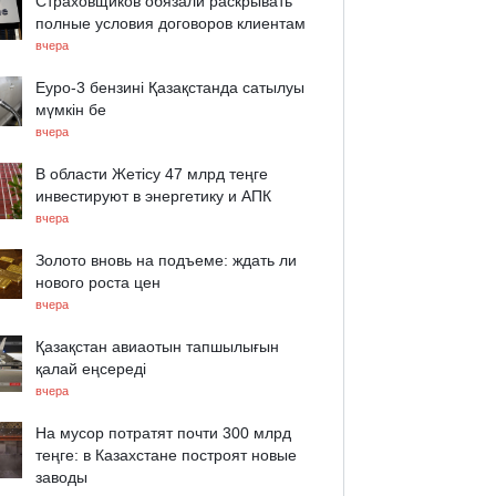
Страховщиков обязали раскрывать
полные условия договоров клиентам
вчера
Еуро-3 бензині Қазақстанда сатылуы
мүмкін бе
вчера
В области Жетісу 47 млрд теңге
инвестируют в энергетику и АПК
вчера
Золото вновь на подъеме: ждать ли
нового роста цен
вчера
Қазақстан авиаотын тапшылығын
қалай еңсереді
вчера
На мусор потратят почти 300 млрд
теңге: в Казахстане построят новые
заводы