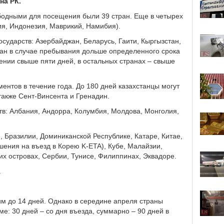
на РК.
бодными для посещения были 39 стран. Еще в четырех
ия, Индонезия, Маврикий, Намибия).
осударств: Азербайджан, Беларусь, Гаити, Кыргызстан,
ран в случае пребывания дольше определенного срока
ении свыше пяти дней, в остальных странах – свыше
ентов в течение года. До 180 дней казахстанцы могут
акже Сент-Винсента и Гренадин.
тв: Албания, Андорра, Колумбия, Молдова, Монголия,
, Бразилии, Доминиканской Республике, Катаре, Китае,
шения на въезд в Корею K-ETA), Кубе, Малайзии,
х островах, Сербии, Тунисе, Филиппинах, Эквадоре.
.
м до 14 дней. Однако в середине апреля страны
: 30 дней – со дня въезда, суммарно – 90 дней в