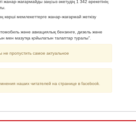
 жанар-жағармайды заңсыз әкетудің 1 342 әрекетінің
ты.
ның көрші мемлекеттерге жанар-жағармай жеткізу
втомобиль және авиациялық бензинге, дизель және
тын мен мазутқа қойылатын талаптар туралы".
ы не пропустить самое актуальное
мнения наших читателей на странице в facebook.