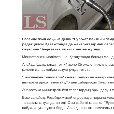
Ресейде жыл соңына дейін "Еуро-3" бензинін пай
редакциясы Қазақстанда да жанар-жағармай сапа
сауалмен Энергетика министрлігіне жүгінді.
Министрліктің мәліметінше, Қазақстанда бензин мен 
Алайда Қазақстанда тек К4 және К5 экологиялық класы
келетін жанармайды сатуға рұқсат етілген.
"Белгіленген талаптарға* сәйкес келмейтін жанар-жа
шығаруға рұқсат етілмейді",- деп хабарлады Энергетик
Энергетика министрлігі бұл талаптардың орындалуы т
Еске салайық, Ресейде мұнай өңдеу зауыттарына жа
тапшылығы туындаған еді. Осы себепті көрші ел "Еур
пайдалануға рұқсат берді. Алайда оны экономикалық 