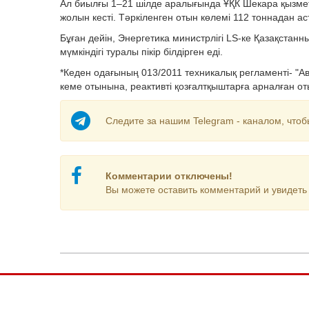
Ал биылғы 1–21 шілде аралығында ҰҚК Шекара қызметі
жолын кесті. Тәркіленген отын көлемі 112 тоннадан ас
Бұған дейін, Энергетика министрлігі LS-ке Қазақстан
мүмкіндігі туралы пікір білдірген еді.
*Кеден одағының 013/2011 техникалық регламенті- "А
кеме отынына, реактивті қозғалтқыштарға арналған о
Следите за нашим Telegram - каналом, чтоб
Комментарии отключены!
Вы можете оставить комментарий и увидеть 