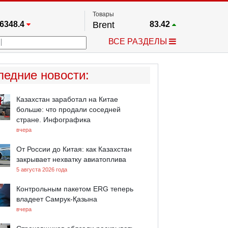
Товары
6348.4
Brent
83.42
67.17
Платина
1752.3
ВСЕ РАЗДЕЛЫ
3885.1
Газ
2.626
5461.7
Медь
6.757
709.96
Серебро
62.51
ледние новости
:
4484.1
Золото
4319.4
Казахстан заработал на Китае
больше: что продали соседней
стране. Инфографика
вчера
От России до Китая: как Казахстан
закрывает нехватку авиатоплива
5 августа 2026 года
Контрольным пакетом ERG теперь
владеет Самрук-Қазына
вчера