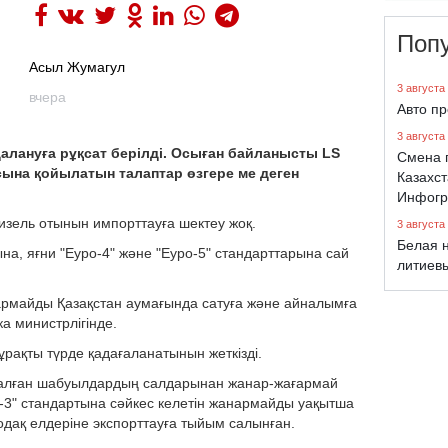
Поп
Асыл Жумагул
3 августа
вчера
Авто п
3 августа
далануға рұқсат берілді. Осыған байланысты LS
Смена 
сына қойылатын талаптар өзгере ме деген
Казахст
Инфогр
дизель отынын импорттауға шектеу жоқ.
3 августа
Белая н
на, яғни "Еуро-4" және "Еуро-5" стандарттарына сай
литиев
ғармайды Қазақстан аумағында сатуға және айналымға
а министрлігінде.
ұрақты түрде қадағаланатынын жеткізді.
салған шабуылдардың салдарынан жанар-жағармай
о-3" стандартына сәйкес келетін жанармайды уақытша
одақ елдеріне экспорттауға тыйым салынған.