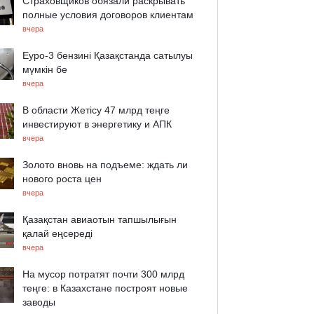
Страховщиков обязали раскрывать
полные условия договоров клиентам
вчера
Еуро-3 бензині Қазақстанда сатылуы
мүмкін бе
вчера
В области Жетісу 47 млрд теңге
инвестируют в энергетику и АПК
вчера
Золото вновь на подъеме: ждать ли
нового роста цен
вчера
Қазақстан авиаотын тапшылығын
қалай еңсереді
вчера
На мусор потратят почти 300 млрд
теңге: в Казахстане построят новые
заводы