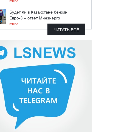
вчера
Будет ли в Казахстане бензин
Евро-3 – ответ Минэнерго
вчера
ЧИТАТЬ ВСЁ