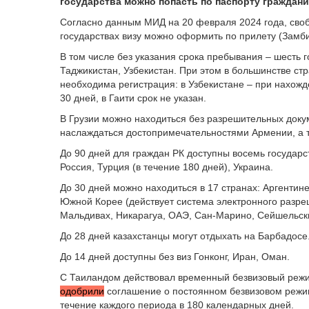
государства можно попасть по паспорту граждани
Согласно данным МИД на 20 февраля 2024 года, сво
государствах визу можно оформить по прилету (Замб
В том числе без указания срока пребывания – шесть г
Таджикистан, Узбекистан. При этом в большинстве ст
необходима регистрация: в Узбекистане – при нахожд
30 дней, в Гаити срок не указан.
В Грузии можно находиться без разрешительных докум
наслаждаться достопримечательностями Армении, а т
До 90 дней для граждан РК доступны восемь государс
Россия, Турция (в течение 180 дней), Украина.
До 30 дней можно находиться в 17 странах: Аргентине
Южной Корее (действует система электронного разре
Мальдивах, Никарагуа, ОАЭ, Сан-Марино, Сейшельски
До 28 дней казахстанцы могут отдыхать на Барбадосе
До 14 дней доступны без виз Гонконг, Иран, Оман.
С Таиландом действовал временный безвизовый режи
одобрили
соглашение о постоянном безвизовом режиме
течение каждого периода в 180 календарных дней.