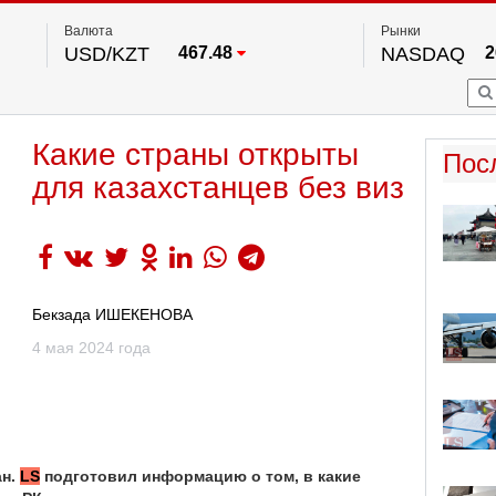
Валюта
Рынки
USD/KZT
467.48
NASDAQ
2
RUB/KZT
5.73
FTSE 100
EUR/KZT
539.52
DOW Ind
5
HKSE
2
По данным нац. банка РК
Какие страны открыты
S&P 500
7
Пос
NYSE
2
для казахстанцев без виз
Бекзада ИШЕКЕНОВА
4 мая 2024 года
ан.
LS
подготовил информацию о том, в какие