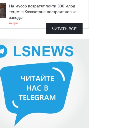
На мусор потратят почти 300 млрд
теңге: в Казахстане построят новые
заводы
вчера
ЧИТАТЬ ВСЁ