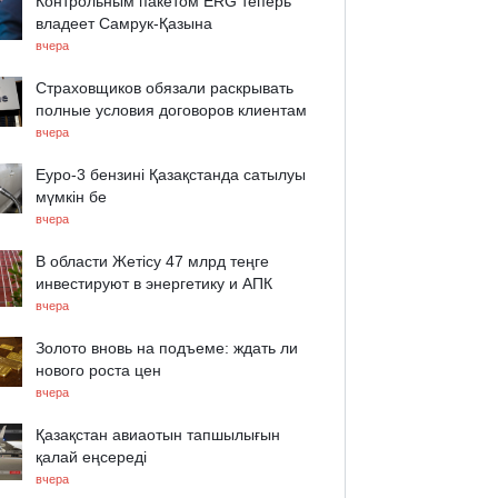
Контрольным пакетом ERG теперь
владеет Самрук-Қазына
вчера
Страховщиков обязали раскрывать
полные условия договоров клиентам
вчера
Еуро-3 бензині Қазақстанда сатылуы
мүмкін бе
вчера
В области Жетісу 47 млрд теңге
инвестируют в энергетику и АПК
вчера
Золото вновь на подъеме: ждать ли
нового роста цен
вчера
Қазақстан авиаотын тапшылығын
қалай еңсереді
вчера