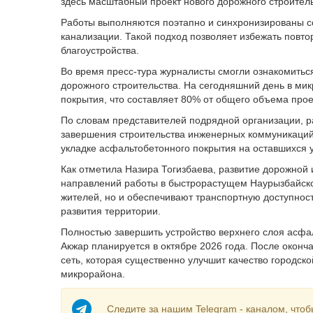
здесь масштабный проект нового дорожного строитель
Работы выполняются поэтапно и синхронизированы с
канализации. Такой подход позволяет избежать повт
благоустройства.
Во время пресс-тура журналисты смогли ознакомить
дорожного строительства. На сегодняшний день в ми
покрытия, что составляет 80% от общего объема прое
По словам представителей подрядной организации, ра
завершения строительства инженерных коммуникаций 
укладке асфальтобетонного покрытия на оставшихся у
Как отметила Назира Тогизбаева, развитие дорожной
направлений работы в быстрорастущем Наурызбайско
жителей, но и обеспечивают транспортную доступнос
развития территории.
Полностью завершить устройство верхнего слоя асфа
Акжар планируется в октябре 2026 года. После окон
сеть, которая существенно улучшит качество городск
микрорайона.
Следите за нашим Telegram - каналом, чтоб