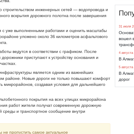
ства.
о строительством инженерных сетей — водопровода и
Поп
орного вскрытия дорожного полотна после завершения
31 июля 2
ся с уже выполненными работами и оценить масштабы
Основа
крорайоне уложено около 36 километров асфальтового
вошел в
кта.
трансф
боты ведутся в соответствии с графиком. После
4 августа
дорожники приступают к устройству основания и
В Алма
частках.
5 августа
 инфраструктуры является одним из важнейших
В Алма
м районе. Новые дороги не только повышают комфорт
дорог
ть микрорайонов, создавая условия для дальнейшего
льтобетонного покрытия на всех улицах микрорайона
чания работ жители получат современную дорожную
ой среды и транспортное сообщение внутри
ы не пропустить самое актуальное