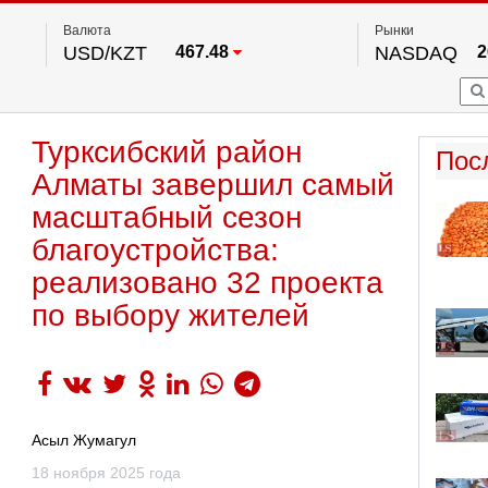
Валюта
Рынки
USD/KZT
467.48
NASDAQ
2
RUB/KZT
5.73
FTSE 100
EUR/KZT
539.52
DOW Ind
5
HKSE
2
По данным нац. банка РК
Турксибский район
S&P 500
7
Пос
NYSE
2
Алматы завершил самый
масштабный сезон
благоустройства:
реализовано 32 проекта
по выбору жителей
Асыл Жумагул
18 ноября 2025 года