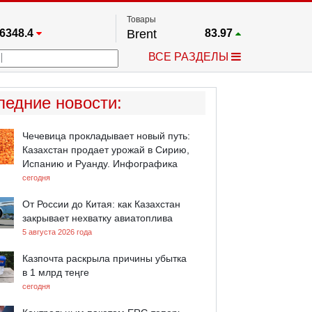
Товары
6348.4
Brent
83.97
67.17
Платина
1750.8
ВСЕ РАЗДЕЛЫ
3885.1
Газ
2.64
5567.8
Медь
6.741
709.96
Серебро
62.53
ледние новости
:
4484.1
Золото
4325.5
Чечевица прокладывает новый путь:
Казахстан продает урожай в Сирию,
Испанию и Руанду. Инфографика
сегодня
От России до Китая: как Казахстан
закрывает нехватку авиатоплива
5 августа 2026 года
Казпочта раскрыла причины убытка
в 1 млрд теңге
сегодня