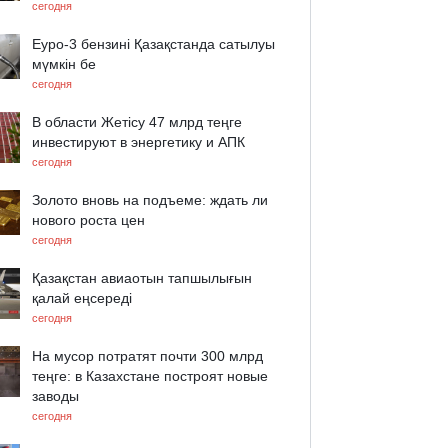
сегодня
Еуро-3 бензині Қазақстанда сатылуы
мүмкін бе
сегодня
В области Жетісу 47 млрд теңге
инвестируют в энергетику и АПК
сегодня
Золото вновь на подъеме: ждать ли
нового роста цен
сегодня
Қазақстан авиаотын тапшылығын
қалай еңсереді
сегодня
На мусор потратят почти 300 млрд
теңге: в Казахстане построят новые
заводы
сегодня