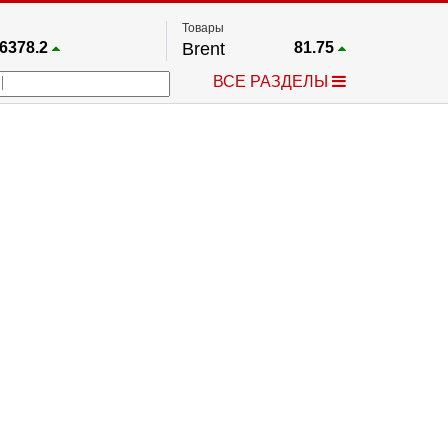
Товары
6378.2
Brent
81.75
67.17
Платина
1748.8
ВСЕ РАЗДЕЛЫ
4033.1
Газ
2.65
5530.3
Медь
6.718
712.95
Серебро
61.58
4488.1
Золото
4314