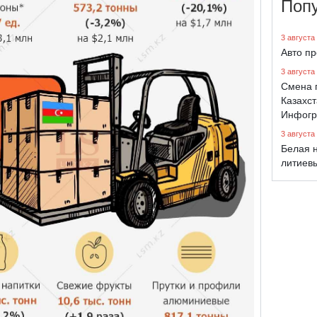
Поп
3 августа
Авто п
3 августа
Смена 
Казахст
Инфогр
3 августа
Белая н
литиев