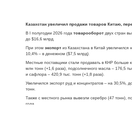
Казахстан увеличил продажи товаров Китаю, пер
В I полугодии 2026 года
товарооборот
двух стран вы
до $16,6 млрд.
При этом
экспорт
из Казахстана в Китай увеличился 
10,4% – в денежном ($7,5 млрд).
Местные поставщики стали продавать в КНР больше к
млн тонн (+1,6 раза), подсолнечного масла – 176,5 ты
и сафлора – 420,9 тыс. тонн (+1,8 раза).
Увеличился экспорт руд и концентратов – на 30,5%, до
тонн.
Также с местного рынка вывезли серебро (47 тонн), 
года.
А вот к нефти из Казахстана интерес Китая снизился.
сырья (-31,4%).
Кроме того, сократились поставки урана – на 22%, до 