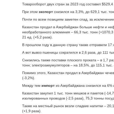
Товарооборот двух стран за 2023 год составил $529,4 
При этом
экспорт
снизился на 3,3%, до 629,1 тыс. то
Почти по всем позициям заметен спад, за исключение
Казахстан продал в Азербайджан больше нефти и нефт
необработанного алюминия – 66,3 тыс. тонн (+1070,3 
21 ед. (+5,2 раза).
В прошлом году в данную страну также отправили 17
А вот вывоз пшеницы сократился в 2,6 раза, до 111 тыс
Снизились также поставки плоского проката – в 1,7 раза
тонн; электроаккумуляторов – на 18,5%, до 115,1 тыс. 
Помимо этого, Казахстан продал в Азербайджан чечеви
(-3,2%).
Между тем
импорт
из Азербайджана снизился на 6% и 
Казахстан закупил 1 тыс. тонн мешков и пакетов (-14,
изолированных проводов (-2,5 раза), 75,3 тонны посуд
Также на местный рынок везли сладкие напитки – 20,1 
(+1,9 раза).