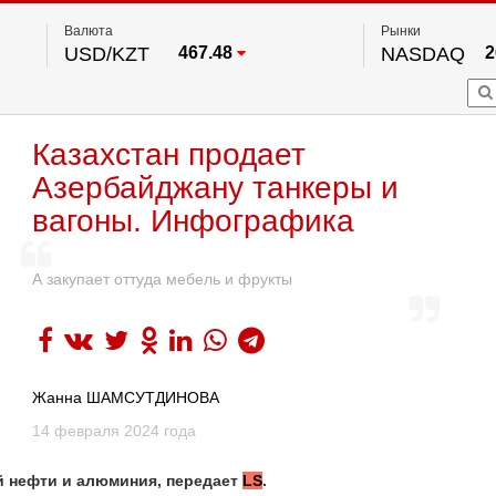
Валюта
Рынки
USD/KZT
467.48
NASDAQ
2
RUB/KZT
5.73
FTSE 100
EUR/KZT
539.52
DOW Ind
5
HKSE
2
По данным нац. банка РК
Казахстан продает
S&P 500
7
NYSE
2
Азербайджану танкеры и
вагоны. Инфографика
А закупает оттуда мебель и фрукты
Жанна ШАМСУТДИНОВА
14 февраля 2024 года
й нефти и алюминия, передает
LS
.