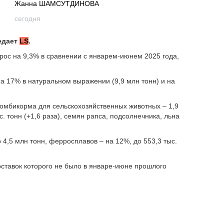
Жанна ШАМСУТДИНОВА
сегодня
едает
LS
.
рос на 9,3% в сравнении с январем-июнем 2025 года,
на 17% в натуральном выражении (9,9 млн тонн) и на
омбикорма для сельскохозяйственных животных – 1,9
с. тонн (+1,6 раза), семян рапса, подсолнечника, льна
 4,5 млн тонн, ферросплавов – на 12%, до 553,3 тыс.
поставок которого не было в январе-июне прошлого
 За полгода в соседнюю страну отгрузили 1,1 млн тонн
4,3 тыс. тонн, ТВЭЛов – на 12,5%, до 196 ед., меди – на