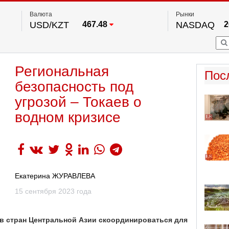
Валюта
Рынки
USD/KZT
467.48
NASDAQ
2
RUB/KZT
5.73
FTSE 100
EUR/KZT
539.52
DOW Ind
5
HKSE
По данным нац. банка РК
Региональная
S&P 500
7
Пос
NYSE
2
безопасность под
угрозой – Токаев о
водном кризисе
Екатерина ЖУРАВЛЕВА
15 сентября 2023 года
в стран Центральной Азии скоординироваться для