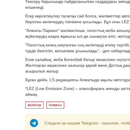
Тексеру барысында пайдаланылған газдардағы зиянд
өлшенеді.
Егер көрсеткіштер талапқа сай болса, мәліметтер автом
берілген көліктердің тізіліміне қосылады. Бұл оған LEZ
"Алматы Паркинг" мәліметінше, пилоттық жоба аясын
жүйелердің өзара жұмысы әлі де сынақтан өтіп, жетілд
"Пилоттық кезең аяқталған соң көліктерді өткізу тәрт
түрде бекітіліп, көпшілікке ұсынылады",- деп хабарла
Еске салайық, жоба Богенбай батыр көшесінен оңтүсті
Желтоқсан көшесінен шығысқа қарай және Достық даң
асырылып жатыр.
Бұған дейін, LS редакциясы Алматыда ақылы автотұра
*LEZ (Low Emission Zone) – атмосфераға зиянды зат
аймақ.
көліктер
Алматы
Следите за нашим Telegram - каналом, чтоб