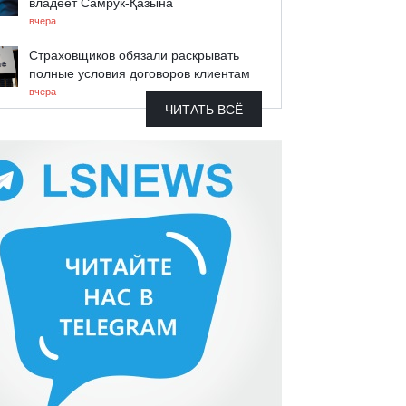
владеет Самрук-Қазына
вчера
Страховщиков обязали раскрывать
полные условия договоров клиентам
вчера
ЧИТАТЬ ВСЁ