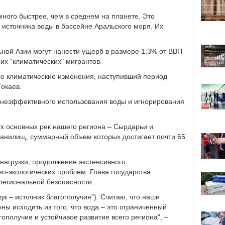
много быстрее, чем в среднем на планете. Это
 источника воды в бассейне Аральского моря. Их
льной Азии могут нанести ущерб в размере 1,3% от ВВП
них "климатических" мигрантов.
ые климатические изменения, наступивший период
Токаев.
а неэффективного использования воды и игнорирования
ух основных рек нашего региона – Сырдарьи и
ранилищ, суммарный объем которых достигает почти 65
нагрузки, продолжение экстенсивного
о-экологических проблем. Глава государства
 региональной безопасности.
ода – источник благополучия"). Считаю, что наши
ы исходить из того, что вода – это ограниченный
ополучие и устойчивое развитие всего региона", –