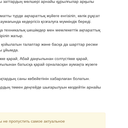
ы заттардың мөлшері арнайы құрылғылар арқылы
атты түрде ақпараттық жүйеге енгізіліп, көлік рұқсат
 аумағында кедергісіз қозғалуға мүмкіндік береді.
да техникалық шешімдер мен мемлекеттік ақпараттық
іріліп жатыр.
ібі, қойылатын талаптар және басқа да шарттар ресми
ды ұйымда.
кке қарай, Абай даңғылынан солтүстікке қарай,
ғылынан батысқа қарай орналасқан аумақта жүзеге
қтардың саны көбейетінін хабарлаған болатын.
тардың төмен деңгейде шығарылуын көздейтін арнайы
ы не пропустить самое актуальное