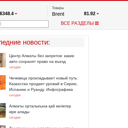
Товары
6348.4
Brent
81.92
67.17
Платина
1772.8
ВСЕ РАЗДЕЛЫ
3885.1
Газ
2.636
25668
Медь
6.6205
709.96
Серебро
64.375
ледние новости
:
4484.1
Золото
4383.8
Центр Алматы без запретов: какие
авто сохранят право на въезд
сегодня
Чечевица прокладывает новый путь:
Казахстан продает урожай в Сирию,
Испанию и Руанду. Инфографика
сегодня
Алматы орталығына қай көліктер
кіре алады
сегодня