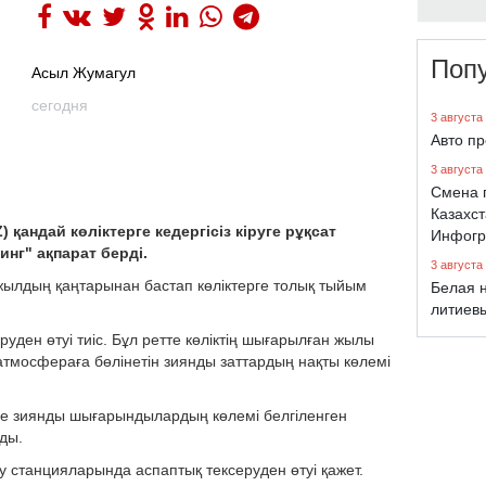
Поп
Асыл Жумагул
сегодня
3 августа
Авто п
3 августа
Смена 
Казахст
андай көліктерге кедергісіз кіруге рұқсат
Инфогр
нг" ақпарат берді.
3 августа
ылдың қаңтарынан бастап көліктерге толық тыйым
Белая н
литиев
руден өтуі тиіс. Бұл ретте көліктің шығарылған жылы
атмосфераға бөлінетін зиянды заттардың нақты көлемі
де зиянды шығарындылардың көлемі белгіленген
ады.
ау станцияларында аспаптық тексеруден өтуі қажет.