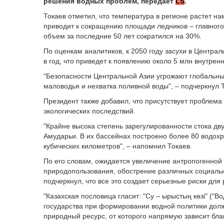
решения водных проблем, передает
LS
.
Токаев отметил, что температура в регионе растет на
приводит к сокращению площади ледников – главного
объем за последние 50 лет сократился на 30%.
По оценкам аналитиков, к 2050 году засухи в Центра
в год, что приведет к появлению около 5 млн внутрен
"Безопасности Центральной Азии угрожают глобальн
маловодья и нехватка поливной воды", – подчеркнул 
Президент также добавил, что присутствует проблем
экологических последствий.
"Крайне высока степень зарегулированности стока дв
Амударьи. В их бассейнах построено более 80 водох
кубических километров", – напомнил Токаев.
По его словам, ожидается увеличение антропогенной 
природопользования, обострение различных социальн
подчеркнул, что все это создает серьезные риски для
"Казахская пословица гласит: "Су – ырыстың көзі" ("В
государства при формировании водной политики должн
природный ресурс, от которого напрямую зависит благ