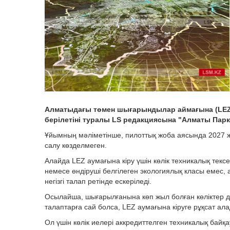
Алматыдағы төмен шығарындылар аймағына (LEZ) қ
берілетіні туралы LS редакциясына "Алматы Парки
Ұйымның мәліметінше, пилоттық жоба аясында 2027 ж
салу көзделмеген.
Алайда LEZ аумағына кіру үшін көлік техникалық тексе
немесе өндіруші белгілеген экологиялық класы емес, 
негізгі талап ретінде ескеріледі.
Осылайша, шығарылғанына көп жыл болған көліктер 
талаптарға сай болса, LEZ аумағына кіруге рұқсат ал
Ол үшін көлік иелері аккредиттелген техникалық байқ