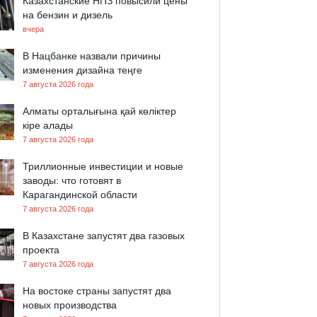
Казахстанские НПЗ повысили цены
на бензин и дизель
вчера
В Нацбанке назвали причины
изменения дизайна теңге
7 августа 2026 года
Алматы орталығына қай көліктер
кіре алады
7 августа 2026 года
Триллионные инвестиции и новые
заводы: что готовят в
Карагандинской области
7 августа 2026 года
В Казахстане запустят два газовых
проекта
7 августа 2026 года
На востоке страны запустят два
новых производства