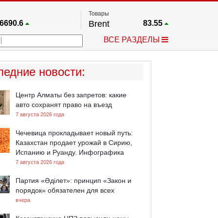
Товары
6690.6
Brent
83.55
67.17
Платина
1759.6
ВСЕ РАЗДЕЛЫ
4036.9
Газ
2.662
25668
Медь
6.591
757.64
Серебро
63.499
ледние новости
:
4595.2
Золото
4399.7
Центр Алматы без запретов: какие
авто сохранят право на въезд
7 августа 2026 года
Чечевица прокладывает новый путь:
Казахстан продает урожай в Сирию,
Испанию и Руанду. Инфографика
7 августа 2026 года
Партия «Әділет»: принцип «Закон и
порядок» обязателен для всех
вчера