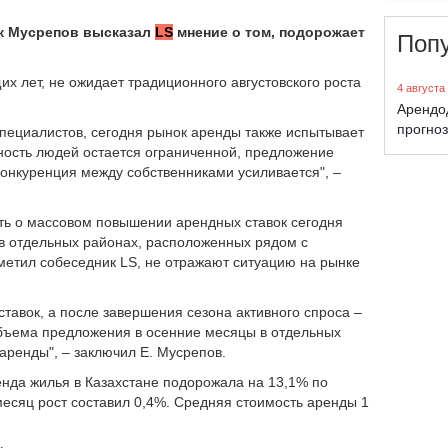
к Мусрепов высказал
LS
мнение о том, подорожает
Поп
их лет, не ожидает традиционного августовского роста
4 августа
Арендо
прогноз
специалистов, сегодня рынок аренды также испытывает
ность людей остается ограниченной, предложение
конкуренция между собственниками усиливается", –
рить о массовом повышении арендных ставок сегодня
в отдельных районах, расположенных рядом с
метил собеседник LS, не отражают ситуацию на рынке
тавок, а после завершения сезона активного спроса –
бъема предложения в осенние месяцы в отдельных
аренды", – заключил Е. Мусрепов.
енда жилья в Казахстане подорожала на 13,1% по
есяц рост составил 0,4%. Средняя стоимость аренды 1