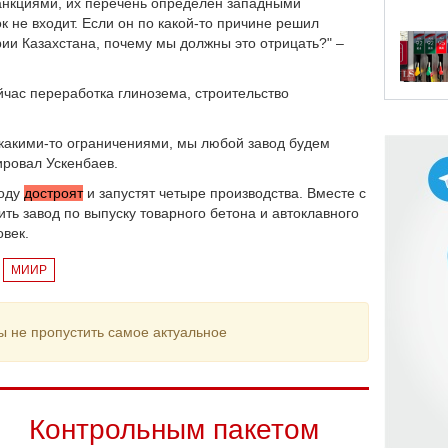
санкциями, их перечень определен западными
ок не входит. Если он по какой-то причине решил
ии Казахстана, почему мы должны это отрицать?" –
йчас переработка глинозема, строительство
 какими-то ограничениями, мы любой завод будем
ировал Ускенбаев.
году
достроят
и запустят четыре производства. Вместе с
ть завод по выпуску товарного бетона и автоклавного
овек.
МИИР
ы не пропустить самое актуальное
Контрольным пакетом