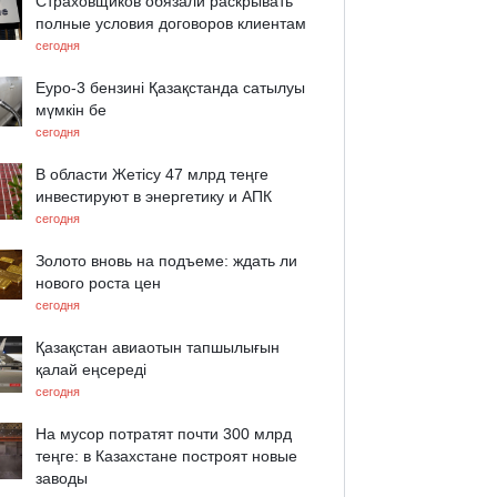
Страховщиков обязали раскрывать
полные условия договоров клиентам
сегодня
Еуро-3 бензині Қазақстанда сатылуы
мүмкін бе
сегодня
В области Жетісу 47 млрд теңге
инвестируют в энергетику и АПК
сегодня
Золото вновь на подъеме: ждать ли
нового роста цен
сегодня
Қазақстан авиаотын тапшылығын
қалай еңсереді
сегодня
На мусор потратят почти 300 млрд
теңге: в Казахстане построят новые
заводы