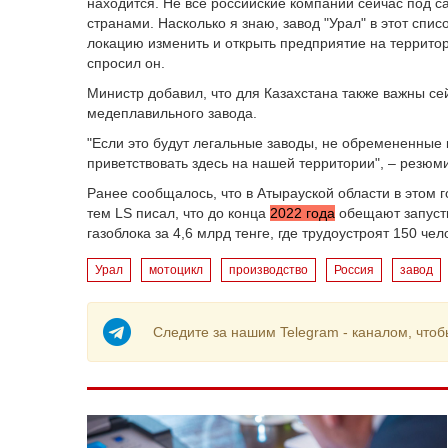
находится. Не все российские компании сейчас под 
странами. Насколько я знаю, завод "Урал" в этот спис
локацию изменить и открыть предприятие на территор
спросил он.
Министр добавил, что для Казахстана также важны се
медеплавильного завода.
"Если это будут легальные заводы, не обремененные
приветствовать здесь на нашей территории", – резюм
Ранее сообщалось, что в Атырауской области в этом 
тем LS писал, что до конца
2022 года
обещают запусти
газоблока за 4,6 млрд тенге, где трудоустроят 150 чел
Урал
мотоцикл
производство
Россия
завод
Следите за нашим Telegram - каналом, чтоб