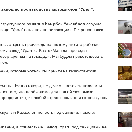
 завод по производству мотоциклов "Урал",
аструктурного развития
Каирбек Ускенбаев
озвучил
вода "Урал" о планах по релокации в Петропавловск.
есь открыть производство, потому что это рабочие
тому завод "Урал" с "КазТехМашем" проводит
оговор аренды на площади. Мы будем приветствовать
л он.
аний, которые хотели бы прийти на казахстанский
чень. Честно говоря, не делим – казахстанские или
 из того, что необходимо для нашей экономики.
редприятия, из любой страны, если они готовы здесь
искует ли Казахстан попасть под санкции, помогая
омпании, а совместные. Завод "Урал" под санкциями не