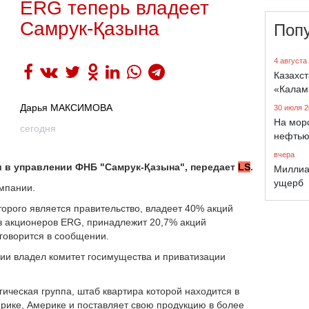
ERG теперь владеет
Самрук-Қазына
Поп
4 августа
Казахст
«Калам
Дарья МАКСИМОВА
30 июля 2
На морс
сегодня
нефтью
вчера
и в управлении ФНБ "Самрук-Қазына", передает
LS
.
Миллиа
ущерб
мпании.
орого является правительство, владеет 40% акций
з акционеров ERG, принадлежит 20,7% акций
 говорится в сообщении.
ии владел комитет госимущества и приватизации
ческая группа, штаб квартира которой находится в
фрике, Америке и поставляет свою продукцию в более