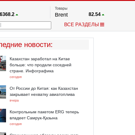
Товары
6368.2
Brent
82.54
67.17
Платина
1739.4
ВСЕ РАЗДЕЛЫ
3966.9
Газ
2.636
5530.3
Медь
6.7355
719.39
Серебро
61.76
ледние новости
:
4493.5
Золото
4306.1
Казахстан заработал на Китае
больше: что продали соседней
стране. Инфографика
сегодня
От России до Китая: как Казахстан
закрывает нехватку авиатоплива
вчера
Контрольным пакетом ERG теперь
владеет Самрук-Қазына
сегодня