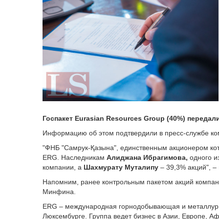
Госпакет
Eurasian Resources Group
(40%) передал
Информацию об этом подтвердили в пресс-службе ко
"ФНБ "Самрук-Қазына", единственным акционером кот
ERG. Наследникам
Алиджана Ибрагимова,
одного и
компании, а
Шахмурату Муталипу
– 39,3% акций", –
Напомним, ранее контрольным пакетом акций компан
Минфина.
ERG – международная горнодобывающая и металлурги
Люксембурге. Группа ведет бизнес в Азии, Европе, А