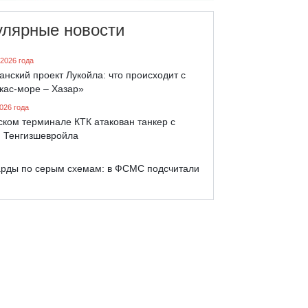
улярные новости
 2026 года
анский проект Лукойла: что происходит с
кас-море – Хазар»
026 года
ком терминале КТК атакован танкер с
 Тенгизшевройла
рды по серым схемам: в ФСМС подсчитали