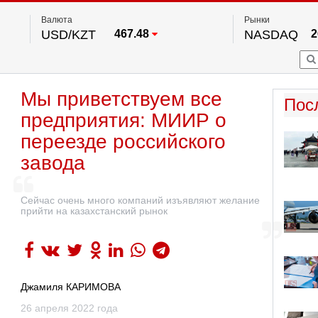
Валюта
Рынки
USD/KZT
467.48
NASDAQ
2
RUB/KZT
5.73
FTSE 100
EUR/KZT
539.52
DOW Ind
5
HKSE
2
По данным нац. банка РК
Мы приветствуем все
S&P 500
7
Пос
NYSE
2
предприятия: МИИР о
переезде российского
завода
Сейчас очень много компаний изъявляют желание
прийти на казахстанский рынок
Джамиля КАРИМОВА
26 апреля 2022 года