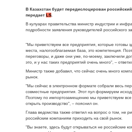
В Казахстан будет передислоцирован российский
передает
LS
.
В кулуарах правительства министр индустрии и инфр
подробности заявления руководителей российского за
"Мы приветствуем все предприятия, которые готовы зд
места, налогооблагаемая база, это компетенция. Поэ
переговоры, и даже они уже, по-моему, заключили д
это, и у нас таких предприятий очень много", – ответи
Министр также добавил, что сейчас очень много комп
рынок.
"Мы сейчас в электронном формате собрали весь пере
совместные предприятия. Этот пул формируем исходя
Поэтому по импортозамещению мы приветствуем все п
открыть производство", – пояснил он.
Глава ведомства также ответил на вопрос о том, не р
российским компаниям приходить на свой рынок.
"Вы знаете, здесь будут открываться не российские к