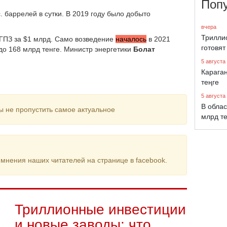
Поп
. баррелей в сутки. В 2019 году было добыто
вчера
Трилли
ГПЗ за $1 млрд. Само возведение
началось
в 2021
готовят
 до 168 млрд тенге. Министр энергетики
Болат
5 августа
Караган
теңге
5 августа
В облас
ы не пропустить самое актуальное
млрд т
мнения наших читателей на странице в facebook.
Триллионные инвестиции
и новые заводы: что