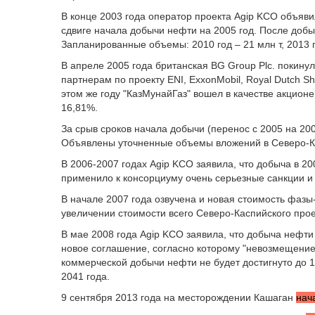
В конце 2003 года оператор проекта Agip KCO объяви
сдвиге начала добычи нефти на 2005 год. После добы
Запланированные объемы: 2010 год – 21 млн т, 2013 го
В апреле 2005 года британская BG Group Plc. покинул
партнерам по проекту ENI, ExxonMobil, Royal Dutch She
этом же году "КазМунайГаз" вошел в качестве акционе
16,81%.
За срыв сроков начала добычи (перенос с 2005 на 20
Объявлены уточненные объемы вложений в Северо-Ка
В 2006-2007 годах Agip KCO заявила, что добыча в 20
применило к консорциуму очень серьезные санкции и
В начале 2007 года озвучена и новая стоимость фазы
увеличении стоимости всего Северо-Каспийского прое
В мае 2008 года Agip KCO заявила, что добыча нефти 
новое соглашение, согласно которому "невозмещение 
коммерческой добычи нефти не будет достигнуто до 1
2041 года.
9 сентября 2013 года на месторождении Кашаган
нач