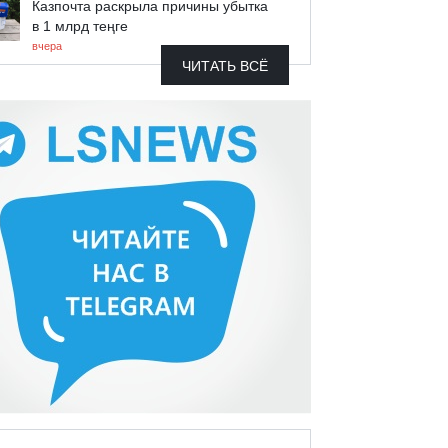
Казпочта раскрыла причины убытка
в 1 млрд теңге
вчера
ЧИТАТЬ ВСЁ