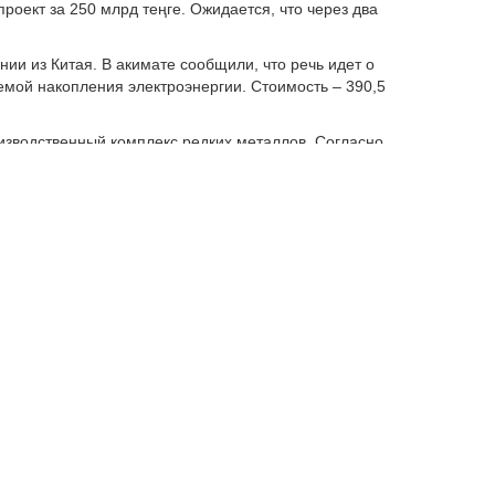
роект за 250 млрд теңге. Ожидается, что через два
ии из Китая. В акимате сообщили, что речь идет о
емой накопления электроэнергии. Стоимость – 390,5
оизводственный комплекс редких металлов. Согласно
Акмая. Ожидается, что будет вложено 32 млрд теңге
ку медных руд. Стоимость – 170 млрд теңге.
ения 1-я Дубовская для производства
д. Инвестиции составят 125 млрд теңге.
ы за 500 млн теңге на территории нацпарка Буйратау.
ца 2026 года планируют запустить проекты почти на
по выпуску паравольфрамата аммония, спецкокса,
акже в области хотят наладить сборку грузовых
а по производству полукокса мощностью 600 тыс. тонн
онных изделий и кирпича, производству керамических