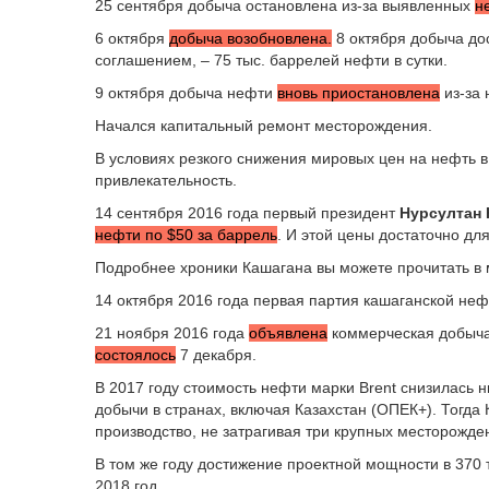
25 сентября добыча остановлена из-за выявленных
н
6 октября
добыча возобновлена.
8 октября добыча до
соглашением, – 75 тыс. баррелей нефти в сутки.
9 октября добыча нефти
вновь приостановлена
из-за 
Начался капитальный ремонт месторождения.
В условиях резкого снижения мировых цен на нефть в
привлекательность.
14 сентября 2016 года первый президент
Нурсултан 
нефти по $50 за баррель
. И этой цены достаточно дл
Подробнее хроники Кашагана вы можете прочитать в 
14 октября 2016 года первая партия кашаганской не
21 ноября 2016 года
объявлена
коммерческая добыча
состоялось
7 декабря.
В 2017 году стоимость нефти марки Brent снизилась н
добычи в странах, включая Казахстан (ОПЕК+). Тогда
производство, не затрагивая три крупных месторожден
В том же году достижение проектной мощности в 370
2018 год.