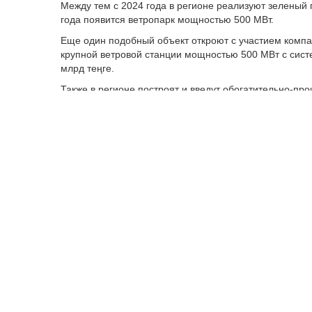
Между тем с 2024 года в регионе реализуют зеленый п
года появится ветропарк мощностью 500 МВт.
Еще один подобный объект откроют с участием компан
крупной ветровой станции мощностью 500 МВт с сист
млрд теңге.
Также в регионе построят и введут обогатительно-пр
информации, объект запустят на базе месторождения 
частных инвестиций.
Кроме того, в 2028 году в области наладят переработ
В области реализуют проект по разработке месторожд
металлургического коска. Мощность – 1 млн тонн в го
Помимо этого, в 2028 году ожидается открытие турбаз
Ранее LS писал, что в
Карагандинской области
до кон
264 млрд теңге. Например, могут заработать заводы 
энергосберегающих теплоизоляционных материалов. Т
машин и авто. До конца 2026 года заработает фабрик
в год. Будут построены заводы по выпуску железобет
изделий, промышленная лаборатория.
Карагандинская область
проект
инвестиции