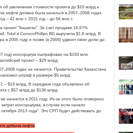
л об увеличении стоимости проекта до $10 млрд и
ча нефти должна была начаться в 2007–2008 годах.
д – 42 млн т, 2015 год – до 56 млн т.
а проект "Кашаган". За счет продажи 16,67%
ll, Total и ConocoPhillips BG выручила $1,8 млрд. В
ра в 2005 году и позже (в 2008) удвоил свою долю до
07 год) консорциум оштрафован на $150 млн.
спийский проект – $29 млрд.
07-2008 годах не начнется. Правительство Казахстана
 наложил штраф в размере $5 млрд.
-1 – $19 млрд. В середине года объявлено об
кта с $57 млрд до $136 млрд.
не начнется в 2011 году. Из-за этого было оговорено
затрат консорциума, в случае если начало
 октября 2013 года". Это СРП будет действовать до
ата добыча нефти
.