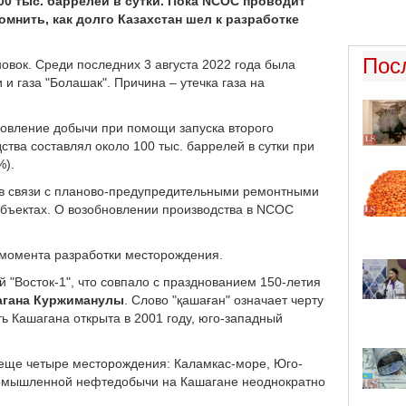
00 тыс. баррелей в сутки. Пока NCOC проводит
омнить, как долго Казахстан шел к разработке
Пос
овок. Среди последних 3 августа 2022 года была
и газа "Болашак". Причина – утечка газа на
бновление добычи при помощи запуска второго
ства составлял около 100 тыс. баррелей в сутки при
%).
 в связи с планово-предупредительными ремонтными
бъектах. О возобновлении производства в NCOC
момента разработки месторождения.
й "Восток-1", что совпало с празднованием 150-летия
агана Куржиманулы
. Слово "қашаған" означает черту
ть Кашагана открыта в 2001 году, юго-западный
 еще четыре месторождения: Каламкас-море, Юго-
ромышленной нефтедобычи на Кашагане неоднократно