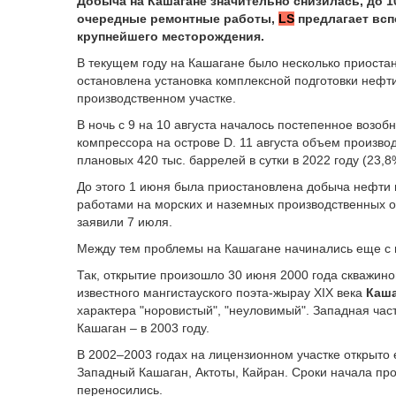
Добыча на Кашагане значительно снизилась, до 1
очередные ремонтные работы,
LS
предлагает всп
крупнейшего месторождения.
В текущем году на Кашагане было несколько приостан
остановлена установка комплексной подготовки нефти 
производственном участке.
В ночь с 9 на 10 августа началось постепенное возо
компрессора на острове D. 11 августа объем производ
плановых 420 тыс. баррелей в сутки в 2022 году (23,8
До этого 1 июня была приостановлена добыча нефти
работами на морских и наземных производственных о
заявили 7 июля.
Между тем проблемы на Кашагане начинались еще с 
Так, открытие произошло 30 июня 2000 года скважино
известного мангистауского поэта-жырау XIX века
Каш
характера "норовистый", "неуловимый". Западная час
Кашаган – в 2003 году.
В 2002–2003 годах на лицензионном участке открыто
Западный Кашаган, Актоты, Кайран. Сроки начала п
переносились.