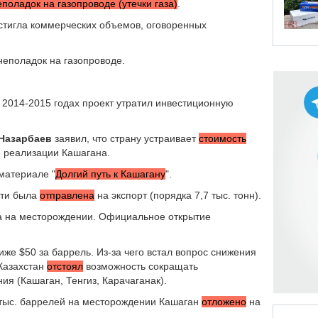
еполадок на газопроводе (утечки газа)
.
стигла коммерческих объемов, оговоренных
неполадок на газопроводе.
 2014-2015 годах проект утратил инвестиционную
Назарбаев
заявил, что страну устраивает
стоимость
я реализации Кашагана.
материале "
Долгий путь к Кашагану
".
фти была
отправлена
на экспорт (порядка 7,7 тыс. тонн).
 на месторождении. Официальное открытие
иже $50 за баррель. Из-за чего встал вопрос снижения
 Казахстан
отстоял
возможность сокращать
ия (Кашаган, Тенгиз, Карачаганак).
 тыс. баррелей на месторождении Кашаган
отложено
на