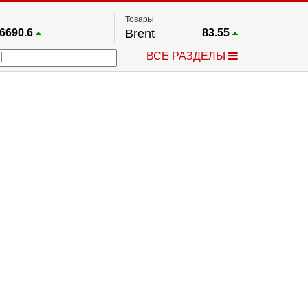
Товары
6690.6
Brent
83.55
67.17
Платина
1759.6
ВСЕ РАЗДЕЛЫ
4036.9
Газ
2.662
25668
Медь
6.591
757.64
Серебро
63.499
4595.2
Золото
4399.7