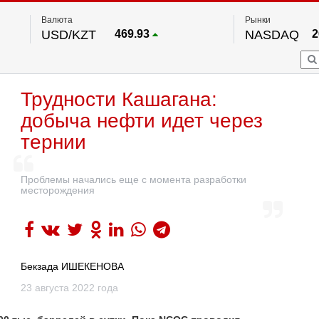
Валюта
Рынки
USD/KZT
469.93
NASDAQ
2
RUB/KZT
5.71
FTSE 100
EUR/KZT
541.64
DOW Ind
5
HKSE
По данным нац. банка РК
Трудности Кашагана:
S&P 500
7
NYSE
2
добыча нефти идет через
тернии
Проблемы начались еще с момента разработки
месторождения
Бекзада ИШЕКЕНОВА
23 августа 2022 года