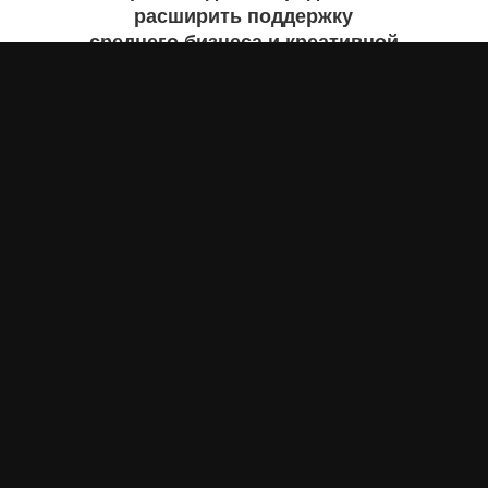
расширить поддержку
среднего бизнеса и креативной
экономики
Асыл Жумагул
вчера