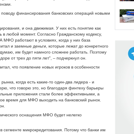
ензии.
о поводу финансирования банковских операций новыми
рования, и она движимая. У них есть понятие как
ять в любой момент. Согласно Гражданскому кодексу,
 А МФО работают в условиях, когда у них база
итал и заемные деньги, которые лежат до конкретного
я думаю, им будет намного сложнее работать. Поэтому
доре от трех до пяти лет", – подчеркнул он.
итал, что появление новых игроков в особенности
рынка, когда есть какие-то один-два лидера - и
ерю, что говорю это, но благодаря финтеху барьеры
бильные приложения стали более эффективными, а
мое время для МФО выходить на банковский рынок.
 он.
хнического оснащения МФО будет нелегко
в сегменте микрокредитования. Потому что банки им