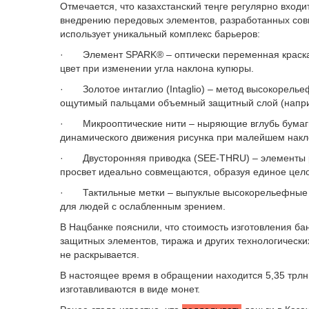
Отмечается, что казахстанский теңге регулярно вхо
внедрению передовых элементов, разработанных сов
использует уникальный комплекс барьеров:
· Элемент SPARK® – оптически переменная краск
цвет при изменении угла наклона купюры.
· Золотое интаглио (Intaglio) – метод высокорелье
ощутимый пальцами объемный защитный слой (наприм
· Микрооптические нити – ныряющие вглубь бумаги
динамического движения рисунка при малейшем накл
· Двусторонняя приводка (SEE-THRU) – элементы ри
просвет идеально совмещаются, образуя единое цел
· Тактильные метки – выпуклые высокорельефные э
для людей с ослабленным зрением.
В Нацбанке пояснили, что стоимость изготовления ба
защитных элементов, тиража и других технологическ
не раскрывается.
В настоящее время в обращении находится 5,35 трлн 
изготавливаются в виде монет.