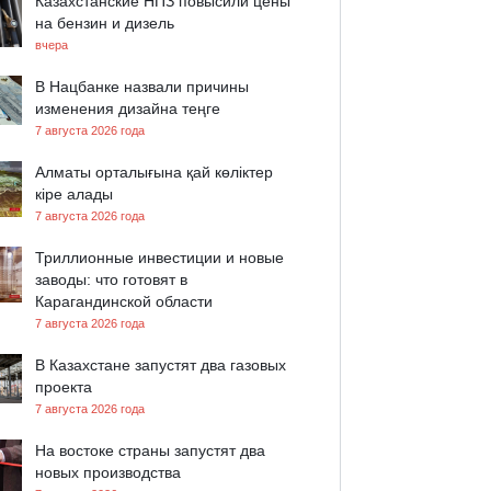
Казахстанские НПЗ повысили цены
на бензин и дизель
вчера
В Нацбанке назвали причины
изменения дизайна теңге
7 августа 2026 года
Алматы орталығына қай көліктер
кіре алады
7 августа 2026 года
Триллионные инвестиции и новые
заводы: что готовят в
Карагандинской области
7 августа 2026 года
В Казахстане запустят два газовых
проекта
7 августа 2026 года
На востоке страны запустят два
новых производства