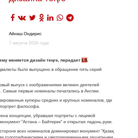
Айнаш Ондирис
7 августа 2026 года
ему меняется дизайн теңге, передает
LS
.
ацвалюты было выпущено в обращение пять серий
ервый выпуск с изображениями великих деятелей
). Самые первые номиналы печатались в Англии.
зированные купюры средних и крупных номиналов, где
 портрет философа.
ена концепции, убравшая портреты с лицевой
онумент "Астана – Байтерек" и открытая ладонь руки.
й стороне всех номиналов доминировал монумент "Қазақ
ими голографическими и цветопеременными защитными