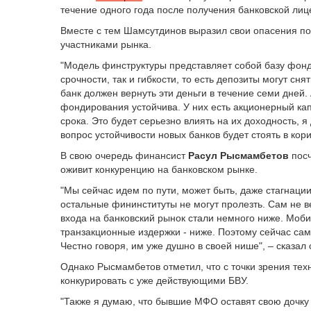
течение одного года после получения банковской лиц
Вместе с тем Шамсутдинов выразил свои опасения п
участниками рынка.
"Модель финструктуры представляет собой базу фонди
срочности, так и гибкости, то есть депозиты могут сн
банк должен вернуть эти деньги в течение семи дней.
фондирования устойчива. У них есть акционерный кап
срока. Это будет серьезно влиять на их доходность, 
вопрос устойчивости новых банков будет стоять в кори
В свою очередь финансист
Расул Рысмамбетов
посч
оживит конкуренцию на банковском рынке.
"Мы сейчас идем по пути, может быть, даже стагнации 
остальные фининституты не могут пролезть. Сам не в
входа на банковский рынок стали немного ниже. Мо
транзакционные издержки - ниже. Поэтому сейчас са
Честно говоря, им уже душно в своей нише", – сказал
Однако Рысмамбетов отметил, что с точки зрения те
конкурировать с уже действующими БВУ.
"Также я думаю, что бывшие МФО оставят свою дочку 