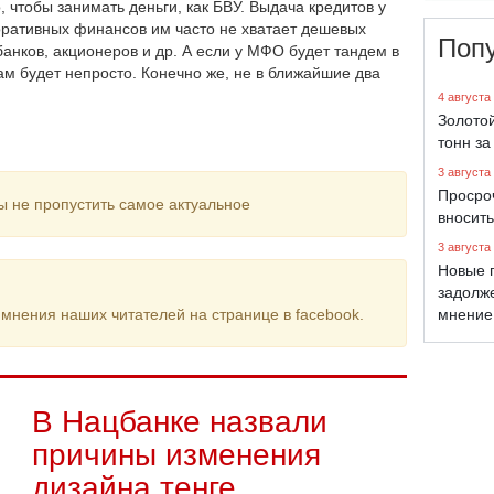
, чтобы занимать деньги, как БВУ. Выдача кредитов у
поративных финансов им часто не хватает дешевых
Поп
банков, акционеров и др. А если у МФО будет тандем в
ам будет непросто. Конечно же, не в ближайшие два
4 августа
Золото
тонн за
3 августа
Просро
ы не пропустить самое актуальное
вносить
3 августа
Новые 
задолж
мнения наших читателей на странице в facebook.
мнение
В Нацбанке назвали
причины изменения
дизайна теңге