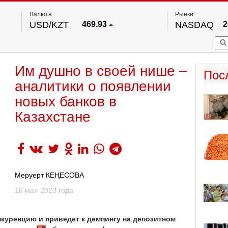
Валюта
Рынки
USD/KZT
469.93
NASDAQ
2
RUB/KZT
5.71
FTSE 100
EUR/KZT
541.64
DOW Ind
5
HKSE
По данным нац. банка РК
Им душно в своей нише –
S&P 500
7
Пос
NYSE
2
аналитики о появлении
новых банков в
Казахстане
Меруерт КЕҢЕСОВА
16 мая 2023 года
куренцию и приведет к демпингу на депозитном