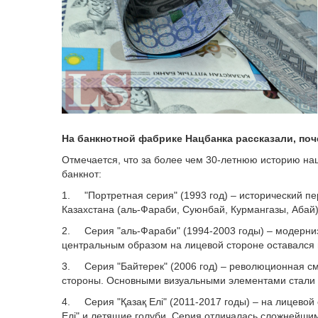
На банкнотной фабрике Нацбанка рассказали, поч
Отмечается, что за более чем 30-летнюю историю н
банкнот:
1. "Портретная серия" (1993 год) – исторический п
Казахстана (аль-Фараби, Суюнбай, Курмангазы, Абай
2. Серия "аль-Фараби" (1994-2003 годы) – модерни
центральным образом на лицевой стороне оставался
3. Серия "Байтерек" (2006 год) – революционная см
стороны. Основными визуальными элементами стали м
4. Серия "Қазақ Елі" (2011-2017 годы) – на лицево
Елі" и летящие голуби. Серия отличалась сложнейш