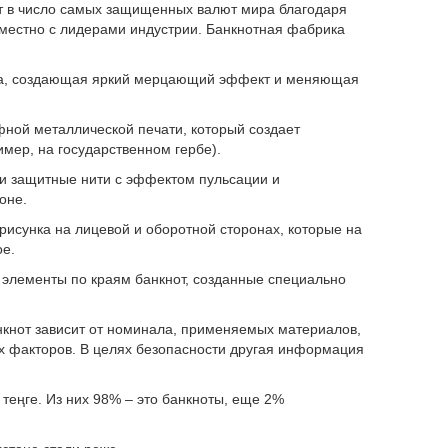
дит в число самых защищенных валют мира благодаря
местно с лидерами индустрии. Банкнотная фабрика
а, создающая яркий мерцающий эффект и меняющая
фной металлической печати, который создает
ер, на государственном гербе).
 защитные нити с эффектом пульсации и
оне.
сунка на лицевой и оборотной сторонах, которые на
ое.
лементы по краям банкнот, созданные специально
нкнот зависит от номинала, применяемых материалов,
их факторов. В целях безопасности другая информация
теңге. Из них 98% – это банкноты, еще 2%