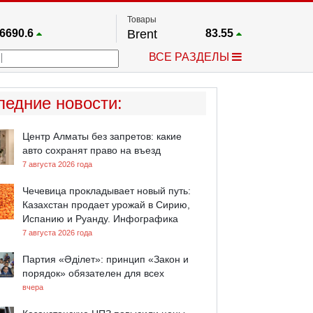
Товары
6690.6
Brent
83.55
67.17
Платина
1759.6
ВСЕ РАЗДЕЛЫ
4036.9
Газ
2.662
25668
Медь
6.591
757.64
Серебро
63.499
ледние новости
:
4595.2
Золото
4399.7
Центр Алматы без запретов: какие
авто сохранят право на въезд
7 августа 2026 года
Чечевица прокладывает новый путь:
Казахстан продает урожай в Сирию,
Испанию и Руанду. Инфографика
7 августа 2026 года
Партия «Әділет»: принцип «Закон и
порядок» обязателен для всех
вчера