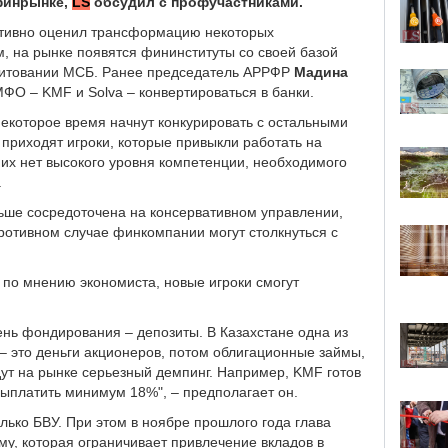
 финрынке,
LS
обсудил с профучастниками.
тивно оценил трансформацию некоторых
, на рынке появятся фининституты со своей базой
едитовании МСБ. Ранее председатель АРРФР
Мадина
ФО – KMF и Solva – конвертироваться в банки.
 некоторое время начнут конкурировать с остальными
о приходят игроки, которые привыкли работать на
 них нет высокого уровня компетенции, необходимого
.
ьше сосредоточена на консервативном управлении,
ротивном случае финкомпании могут столкнуться с
 по мнению экономиста, новые игроки смогут
вень фондирования – депозиты. В Казахстане одна из
– это деньги акционеров, потом облигационные займы,
адут на рынке серьезный демпинг. Например, KMF готов
 выплатить минимум 18%", – предполагает он.
лько БВУ. При этом в ноябре прошлого года глава
му, которая ограничивает привлечение вкладов в