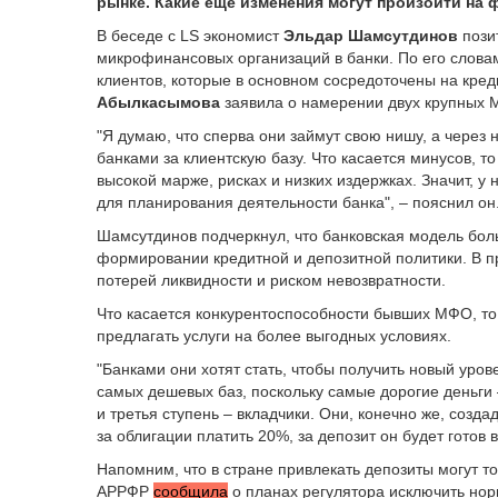
рынке. Какие еще изменения могут произойти на
В беседе с LS экономист
Эльдар Шамсутдинов
пози
микрофинансовых организаций в банки. По его словам
клиентов, которые в основном сосредоточены на кр
Абылкасымова
заявила о намерении двух крупных М
"Я думаю, что сперва они займут свою нишу, а через
банками за клиентскую базу. Что касается минусов, т
высокой марже, рисках и низких издержках. Значит, у
для планирования деятельности банка", – пояснил он
Шамсутдинов подчеркнул, что банковская модель бол
формировании кредитной и депозитной политики. В п
потерей ликвидности и риском невозвратности.
Что касается конкурентоспособности бывших МФО, то
предлагать услуги на более выгодных условиях.
"Банками они хотят стать, чтобы получить новый уро
самых дешевых баз, поскольку самые дорогие деньги 
и третья ступень – вкладчики. Они, конечно же, созд
за облигации платить 20%, за депозит он будет готов
Напомним, что в стране привлекать депозиты могут то
АРРФР
сообщила
о планах регулятора исключить нор