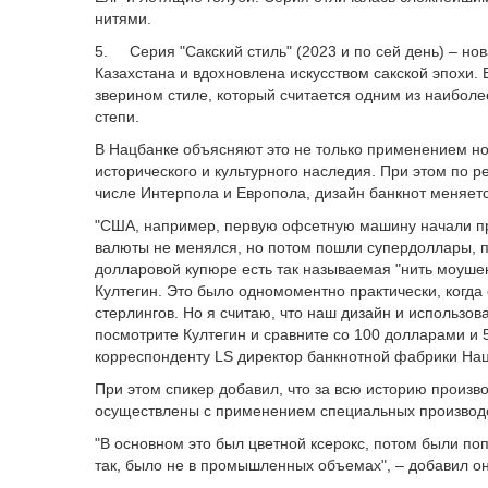
нитями.
5. Серия "Сакский стиль" (2023 и по сей день) – н
Казахстана и вдохновлена искусством сакской эпохи.
зверином стиле, который считается одним из наибол
степи.
В Нацбанке объясняют это не только применением н
исторического и культурного наследия. При этом по
числе Интерпола и Европола, дизайн банкнот меняется
"США, например, первую офсетную машину начали при
валюты не менялся, но потом пошли супердоллары, по
долларовой купюре есть так называемая "нить моушен
Култегин. Это было одномоментно практически, когда 
стерлингов. Но я считаю, что наш дизайн и использо
посмотрите Култегин и сравните со 100 долларами и 5
корреспонденту LS директор банкнотной фабрики На
При этом спикер добавил, что за всю историю произв
осуществлены с применением специальных производ
"В основном это был цветной ксерокс, потом были поп
так, было не в промышленных объемах", – добавил он