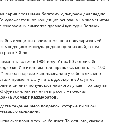
овая серия посвящена богатому культурному наследию
 Ее художественная концепция основана на знаменитом
ее узнаваемых символов древней культуры Великой
овейших защитных элементов, но и популяризацией
 рекомендациям международных организаций, в том
 раз в 7-8 лет.
менять только в 1996 году. У них 80 лет дизайн
дделки. И в итоге им тоже пришлось менять. На 100-
", мы ее впервые использовали и у себя в дизайне
стали применять эту нить в доллар, в 50 фунтов
вание этой нити получилось намного лучше. Поэтому вы
0 фунтами, как эти нити играют", – пояснил
цбанка
Жомарт Кажмуратов
.
одства теңге не было подделок, которые были бы
ственных технологий.
ытки склеивания тех же банкнот. То есть это, скажем
.