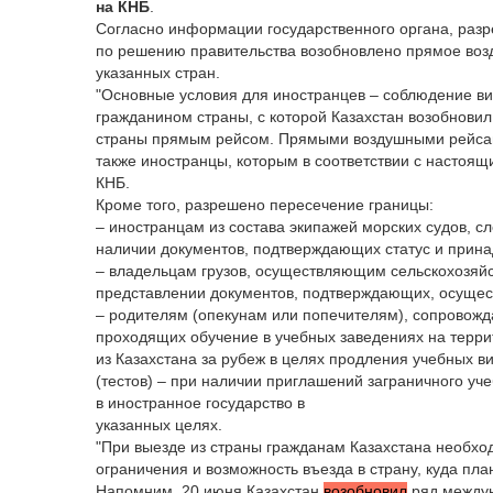
на
КНБ
.
Согласно информации государственного органа, разр
по решению правительства возобновлено прямое воз
указанных стран.
"Основные условия для иностранцев – соблюдение ви
гражданином страны, с которой Казахстан возобнови
страны прямым рейсом. Прямыми воздушными рейсами
также иностранцы, которым в соответствии с настоящ
КНБ.
Кроме того, разрешено пересечение границы:
– иностранцам из состава экипажей морских судов, с
наличии документов, подтверждающих статус и принад
– владельцам грузов, осуществляющим сельскохозяйс
представлении документов, подтверждающих, осущес
– родителям (опекунам или попечителям), сопровож
проходящих обучение в учебных заведениях на террит
из Казахстана за рубеж в целях продления учебных ви
(тестов) – при наличии приглашений заграничного уч
в иностранное государство в
указанных целях.
"При выезде из страны гражданам Казахстана необх
ограничения и возможность въезда в страну, куда пла
Напомним, 20 июня Казахстан
возобновил
ряд между