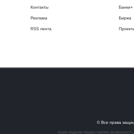
Контакты
Банки+
Реклама
Биржа
RSS лента
Проект
© Все права за
Наше издание предоставляет возможность в