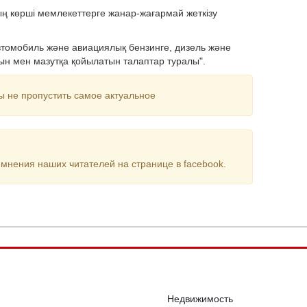
ның көрші мемлекеттерге жанар-жағармай жеткізу
втомобиль және авиациялық бензинге, дизель және
тын мен мазутқа қойылатын талаптар туралы".
ы не пропустить самое актуальное
мнения наших читателей на странице в facebook.
Недвижимость