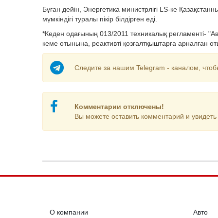
Бұған дейін, Энергетика министрлігі LS-ке Қазақстан
мүмкіндігі туралы пікір білдірген еді.
*Кеден одағының 013/2011 техникалық регламенті- "А
кеме отынына, реактивті қозғалтқыштарға арналған о
Следите за нашим Telegram - каналом, чтоб
Комментарии отключены!
Вы можете оставить комментарий и увидеть 
О компании
Авто