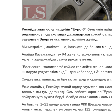
Ресейде жыл соңына дейін "Еуро-3" бензинін пай
редакциясы Қазақстанда да жанар-жағармай сапа
сауалмен Энергетика министрлігіне жүгінді.
Министрліктің мәліметінше, Қазақстанда бензин мен 
Алайда Қазақстанда тек К4 және К5 экологиялық класы
келетін жанармайды сатуға рұқсат етілген.
"Белгіленген талаптарға* сәйкес келмейтін жанар-жа
шығаруға рұқсат етілмейді",- деп хабарлады Энергетик
Энергетика министрлігі бұл талаптардың орындалуы т
Еске салайық, Ресейде мұнай өңдеу зауыттарына жа
тапшылығы туындаған еді. Осы себепті көрші ел "Еур
пайдалануға рұқсат берді. Алайда оны экономикалық 
Ал биылғы 1–21 шілде аралығында ҰҚК Шекара қызметі
жолын кесті. Тәркіленген отын көлемі 112 тоннадан ас