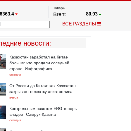
Товары
6363.4
Brent
80.93
67.17
Платина
1741.2
ВСЕ РАЗДЕЛЫ
4349.1
Газ
2.673
5530.3
Медь
6.7445
723.55
Серебро
61.51
ледние новости
:
24576
Золото
4300.5
Казахстан заработал на Китае
больше: что продали соседней
стране. Инфографика
сегодня
От России до Китая: как Казахстан
закрывает нехватку авиатоплива
вчера
Контрольным пакетом ERG теперь
владеет Самрук-Қазына
сегодня