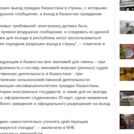
ешен выезд граждан Казахстана в страны, с которыми
душное сообщение, и въезд в Казахстан гражданам
зовых требований: иностранец должен быть
л прямое воздушное сообщение, и следовать из данной
 для въезда в республику могут воспользоваться
им порядком разрешен въезд в страну", – отметили в
ледующим в Казахстан вне экипажей для смены – при
лежность к составу экипажей морских (речных) судов;
твенную деятельность в Казахстане - при
твление сельскохозяйственной деятельности;
дающим несовершеннолетних граждан Казахстана,
ории иностранных государств, а также для их выезда
з, оформления студенческих ID-карт, сдачи экзаменов
ебного заведения и официального разрешения на въезд
одимо самостоятельно уточнять действующие
нируется поездка", – заключили в КНБ.
народных авиарейсов.