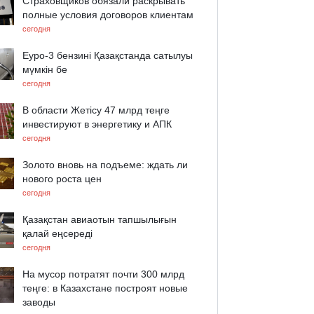
Страховщиков обязали раскрывать
полные условия договоров клиентам
сегодня
Еуро-3 бензині Қазақстанда сатылуы
мүмкін бе
сегодня
В области Жетісу 47 млрд теңге
инвестируют в энергетику и АПК
сегодня
Золото вновь на подъеме: ждать ли
нового роста цен
сегодня
Қазақстан авиаотын тапшылығын
қалай еңсереді
сегодня
На мусор потратят почти 300 млрд
теңге: в Казахстане построят новые
заводы