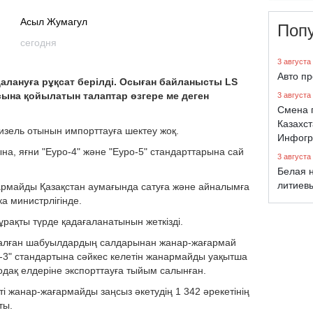
Асыл Жумагул
Поп
сегодня
3 августа
Авто п
далануға рұқсат берілді. Осыған байланысты LS
сына қойылатын талаптар өзгере ме деген
3 августа
Смена 
Казахст
дизель отынын импорттауға шектеу жоқ.
Инфогр
на, яғни "Еуро-4" және "Еуро-5" стандарттарына сай
3 августа
Белая н
литиев
ғармайды Қазақстан аумағында сатуға және айналымға
а министрлігінде.
ұрақты түрде қадағаланатынын жеткізді.
салған шабуылдардың салдарынан жанар-жағармай
о-3" стандартына сәйкес келетін жанармайды уақытша
одақ елдеріне экспорттауға тыйым салынған.
 жанар-жағармайды заңсыз әкетудің 1 342 әрекетінің
ты.