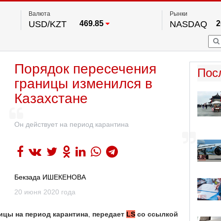
Валюта
Рынки
USD/KZT
469.85
NASDAQ
2
RUB/KZT
5.78
FTSE 100
EUR/KZT
542.16
DOW Ind
5
HKSE
2
По данным нац. банка РК
Порядок пересечения
S&P 500
7
Пос
NYSE
границы изменился в
Казахстане
Он действует на период карантина
Бекзада ИШЕКЕНОВА
20 июня 2020 года
ницы
на
период
карантина
,
передает
LS
со
ссылкой