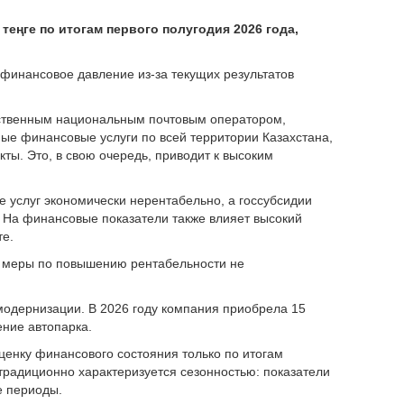
теңге по итогам первого полугодия 2026 года,
финансовое давление из-за текущих результатов
инственным национальным почтовым оператором,
ные финансовые услуги по всей территории Казахстана,
ты. Это, в свою очередь, приводит к высоким
е услуг экономически нерентабельно, а госсубсидии
 На финансовые показатели также влияет высокий
те.
ве меры по повышению рентабельности не
модернизации. В 2026 году компания приобрела 15
ние автопарка.
енку финансового состояния только по итогам
 традиционно характеризуется сезонностью: показатели
е периоды.