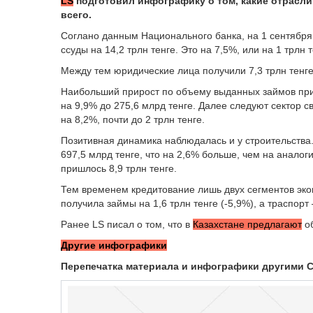
LS
подготовил инфографику о том, какие отрасли
всего.
Соглано данным Национального банка, на 1 сентября
ссуды на 14,2 трлн тенге. Это на 7,5%, или на 1 трлн
Между тем юридические лица получили 7,3 трлн тенге 
Наибольший прирост по объему выданных займов прих
на 9,9% до 275,6 млрд тенге. Далее следуют сектор с
на 8,2%, почти до 2 трлн тенге.
Позитивная динамика наблюдалась и у строительства.
697,5 млрд тенге, что на 2,6% больше, чем на аналог
пришлось 8,9 трлн тенге.
Тем временем кредитование лишь двух сегментов эк
получила займы на 1,6 трлн тенге (-5,9%), а траспорт 
Ранее LS писал о том, что в
Казахстане предлагают
об
Другие инфографики
Перепечатка материала и инфографики другими 