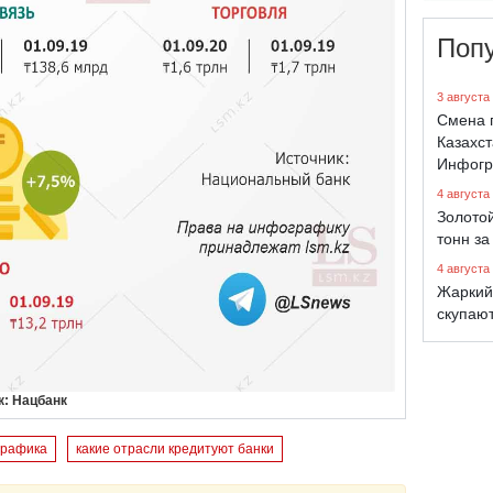
Поп
3 августа
Смена 
Казахст
Инфогр
4 августа
Золото
тонн за
4 августа
Жаркий
скупают
к: Нацбанк
графика
какие отрасли кредитуют банки