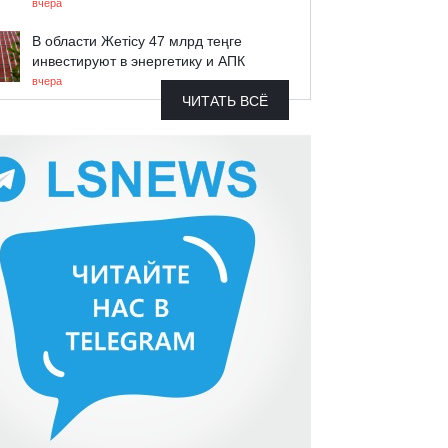
вчера
В области Жетісу 47 млрд теңге
инвестируют в энергетику и АПК
вчера
ЧИТАТЬ ВСЁ