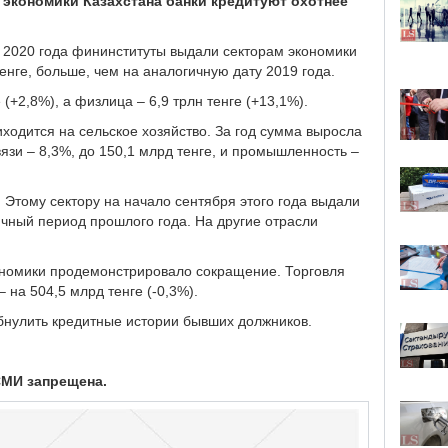
 экономики Казахстана банки кредитуют охотнее
 2020 года фининституты выдали секторам экономики
 тенге, больше, чем на аналогичную дату 2019 года.
(+2,8%), а физлица – 6,9 трлн тенге (+13,1%).
одится на сельское хозяйство. За год сумма выросла
вязи – 8,3%, до 150,1 млрд тенге, и промышленность –
 Этому сектору на начало сентября этого года выдали
ичный период прошлого года. На другие отрасли
ономики продемонстрировало сокращение. Торговля
– на 504,5 млрд тенге (-0,3%).
нулить кредитные истории бывших должников.
СМИ запрещена.