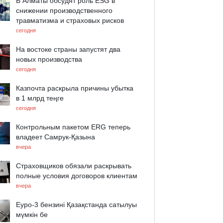
В Алматы обсудят роль ESG в
снижении производственного
травматизма и страховых рисков
сегодня
На востоке страны запустят два
новых производства
сегодня
Казпочта раскрыла причины убытка
в 1 млрд теңге
сегодня
Контрольным пакетом ERG теперь
владеет Самрук-Қазына
вчера
Страховщиков обязали раскрывать
полные условия договоров клиентам
вчера
Еуро-3 бензині Қазақстанда сатылуы
мүмкін бе