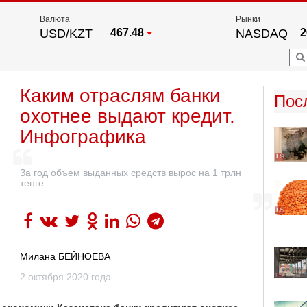
Валюта
Рынки
USD/KZT
467.48
NASDAQ
2
RUB/KZT
5.73
FTSE 100
EUR/KZT
539.52
DOW Ind
5
HKSE
По данным нац. банка РК
Каким отраслям банки
S&P 500
7
Пос
NYSE
2
охотнее выдают кредит.
Инфографика
За год объем выданных средств вырос на 1 трлн
тенге
Милана БЕЙНОЕВА
2 октября 2020 года