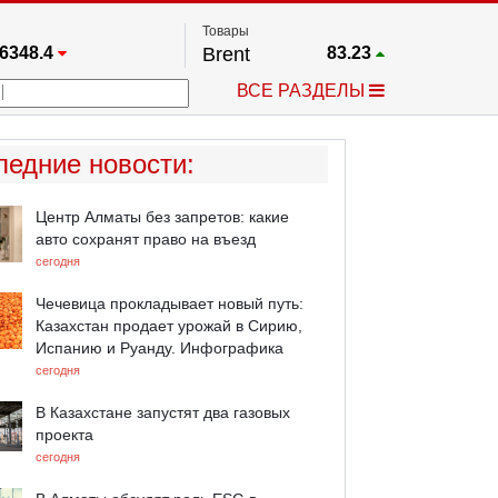
Товары
6348.4
Brent
83.23
67.17
Платина
1778.3
ВСЕ РАЗДЕЛЫ
3885.1
Газ
2.658
25668
Медь
6.7205
709.96
Серебро
64.435
ледние новости
:
4484.1
Золото
4355.4
Центр Алматы без запретов: какие
авто сохранят право на въезд
сегодня
Чечевица прокладывает новый путь:
Казахстан продает урожай в Сирию,
Испанию и Руанду. Инфографика
сегодня
В Казахстане запустят два газовых
проекта
сегодня