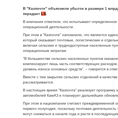
В "Казпочте" объяснили убыток в размере 1 млрд 
передает
LS
.
В компании отметили, что испытывают определенное 
операционной деятельности.
При этом в "Казпочте" напомнили, что являются ед
который оказывает почтовые, логистические и отдель
включая сельские и труднодоступные населенные пунк
операционным затратам.
"В большинстве сельских населенных пунктов оказани
компенсируют лишь часть соответствующих расходов.
уровень износа основных средств", – говорится в отве
Вместе с тем закрытие сельских отделений в качест
рассматривается.
В настоящее время "Казпочта" реализует программу 
автомобилей КамАЗ и планирует дальнейшее обновле
При этом в нацкомпании считают преждевременной оц
первого полугодия, поскольку почтовая деятельность
могут снижаться в начале года и расти в последующи