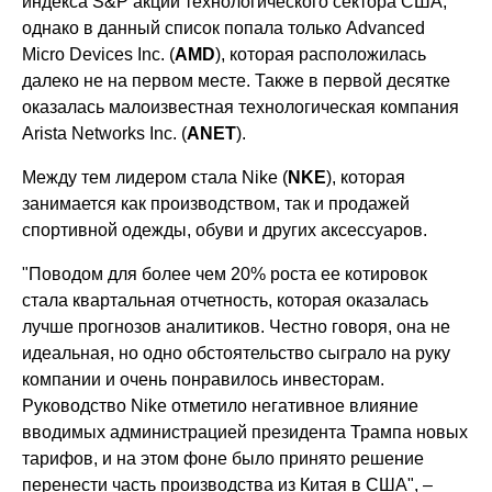
индекса S&P акции технологического сектора США,
однако в данный список попала только Advanced
Micro Devices Inc. (
AMD
), которая расположилась
далеко не на первом месте. Также в первой десятке
оказалась малоизвестная технологическая компания
Arista Networks Inc. (
ANET
).
Между тем лидером стала Nike (
NKE
), которая
занимается как производством, так и продажей
спортивной одежды, обуви и других аксессуаров.
"Поводом для более чем 20% роста ее котировок
стала квартальная отчетность, которая оказалась
лучше прогнозов аналитиков. Честно говоря, она не
идеальная, но одно обстоятельство сыграло на руку
компании и очень понравилось инвесторам.
Руководство Nike отметило негативное влияние
вводимых администрацией президента Трампа новых
тарифов, и на этом фоне было принято решение
перенести часть производства из Китая в США", –