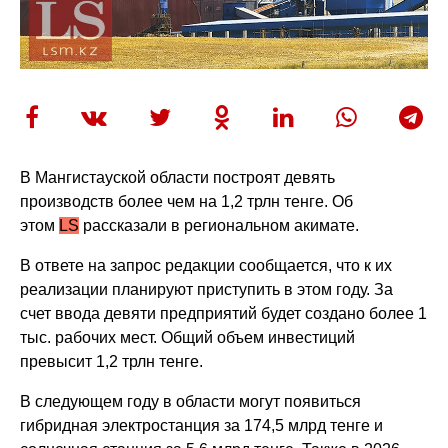
В
Манги
с
тауской
области построят девять
производств более чем
на
1,2 трлн тенге. Об
этом
LS
рассказали в региональном
акимате
.
В ответе на запрос редакции сообщается, что к их
реализации планируют приступить в этом году. За
счет ввода девяти предприятий будет создано более 1
тыс. рабочих мест. Общий объем инвестиций
превысит 1,2 трлн тенге.
В сл
едующем году в области могу
т появиться
гибридная электростанция за 174,5 млрд тенге и