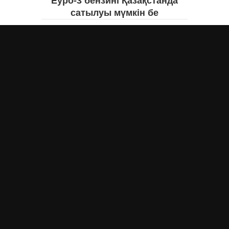
Еуро-3 бензині Қазақстанда
сатылуы мүмкін бе
Асыл Жумагул
вчера