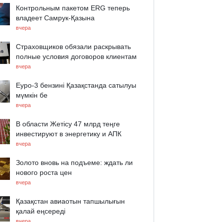
Контрольным пакетом ERG теперь
владеет Самрук-Қазына
вчера
Страховщиков обязали раскрывать
полные условия договоров клиентам
вчера
Еуро-3 бензині Қазақстанда сатылуы
мүмкін бе
вчера
В области Жетісу 47 млрд теңге
инвестируют в энергетику и АПК
вчера
Золото вновь на подъеме: ждать ли
нового роста цен
вчера
Қазақстан авиаотын тапшылығын
қалай еңсереді
вчера