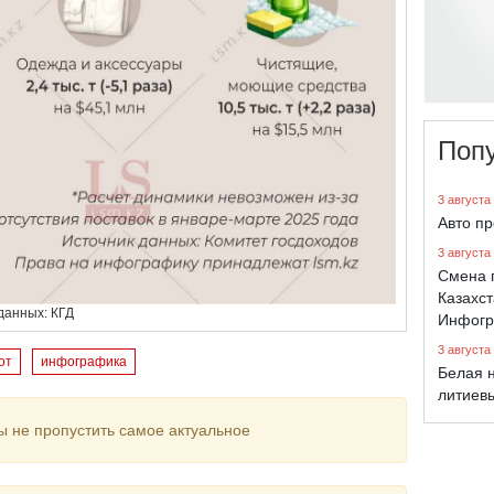
Поп
3 августа
Авто п
3 августа
Смена 
Казахст
данных: КГД
Инфогр
3 августа
от
инфографика
Белая н
литиев
ы не пропустить самое актуальное