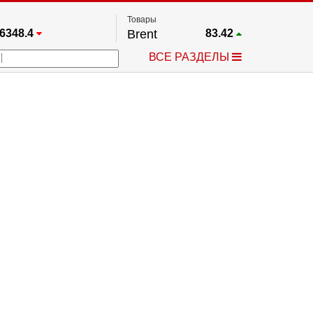
Товары
6348.4
Brent
83.42
67.17
Платина
1752.3
ВСЕ РАЗДЕЛЫ
3885.1
Газ
2.626
5461.7
Медь
6.757
709.96
Серебро
62.51
4484.1
Золото
4319.4