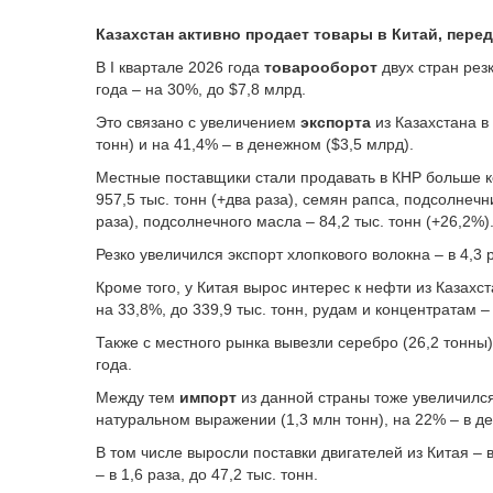
Казахстан активно продает товары в Китай, пере
В I квартале 2026 года
товарооборот
двух стран рез
года – на 30%, до $7,8 млрд.
Это связано с увеличением
экспорта
из Казахстана в
тонн) и на 41,4% – в денежном ($3,5 млрд).
Местные поставщики стали продавать в КНР больше 
957,5 тыс. тонн (+два раза), семян рапса, подсолнечн
раза), подсолнечного масла – 84,2 тыс. тонн (+26,2%)
Резко увеличился экспорт хлопкового волокна – в 4,3 р
Кроме того, у Китая вырос интерес к нефти из Казахст
на 33,8%, до 339,9 тыс. тонн, рудам и концентратам – 
Также с местного рынка вывезли серебро (26,2 тонны)
года.
Между тем
импорт
из данной страны тоже увеличился
натуральном выражении (1,3 млн тонн), на 22% – в д
В том числе выросли поставки двигателей из Китая – в 
– в 1,6 раза, до 47,2 тыс. тонн.