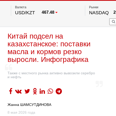
Валюта
Рынки
USD/KZT
467.48
NASDAQ
2
RUB/KZT
5.73
FTSE 100
EUR/KZT
539.52
DOW Ind
5
HKSE
2
По данным нац. банка РК
Китай подсел на
S&P 500
7
NYSE
2
казахстанское: поставки
масла и кормов резко
выросли. Инфографика
Также с местного рынка активно вывозили серебро
и нефть
Жанна ШАМСУТДИНОВА
8 мая 2026 года