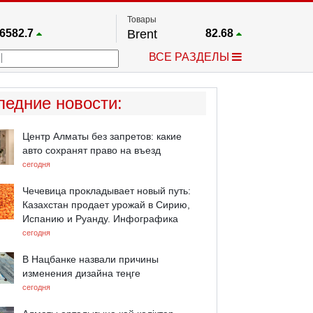
Товары
6582.7
Brent
82.68
67.17
Платина
1762
ВСЕ РАЗДЕЛЫ
4032.3
Газ
2.687
25668
Медь
6.6155
748.19
Серебро
63.985
ледние новости
:
4562.4
Золото
4411.4
Центр Алматы без запретов: какие
авто сохранят право на въезд
сегодня
Чечевица прокладывает новый путь:
Казахстан продает урожай в Сирию,
Испанию и Руанду. Инфографика
сегодня
В Нацбанке назвали причины
изменения дизайна теңге
сегодня