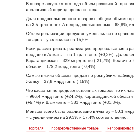
В январе-августе этого года объем розничной торговли
аналогичный период прошлого года.
Доля продовольственных товаров в общем объеме про
на 3,5 трлн тенге. А непродовольственных – 68,8%, ил
Объем реализации продуктов уменьшился по сравнен
товаров – увеличился на 15,6%.
Если рассматривать реализацию продовольствия в раз
продано в Алматы – на 1 трлн тенге (+0,3%). Далее сл
Карагандинская – 329 млрд тенге (-21,7%), Восточно-
области – 179,2 млрд тенге (-0,4%).
Самые низкие объемы продаж по республике наблюдают
Жетісу – 37,8 млрд тенге (-15%)
Что касается непродовольственных товаров, то их чащ
– 966,4 млрд тенге (+24,2%), Карагандинской области 
(+5,4%) и Шымкенте – 381 млрд тенге (+31,8%).
Меньше всего было реализовано в Ұлытау – 50,1 млрд 
– с увеличением на 29,3% и 17,4% соответственно.
Торговля
продовольственные товары
непродовольст