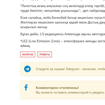
"Пилоттық кезең аяқталған соң көліктерді өткізу тәрт
түрде бекітіліп, көпшілікке ұсынылады",- деп хабарла
Еске салайық, жоба Богенбай батыр көшесінен оңтүсті
Желтоқсан көшесінен шығысқа қарай және Достық даң
асырылып жатыр.
Бұған дейін, LS редакциясы Алматыда ақылы автотұра
*LEZ (Low Emission Zone) – атмосфераға зиянды зат
аймақ.
көліктер
Алматы
Следите за нашим Telegram - каналом, чтоб
Комментарии отключены!
Вы можете оставить комментарий и увидеть 