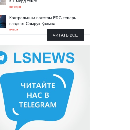
в 1 млрд теңге
сегодня
Контрольным пакетом ERG теперь
владеет Самрук-Қазына
вчера
ЧИТАТЬ ВСЁ