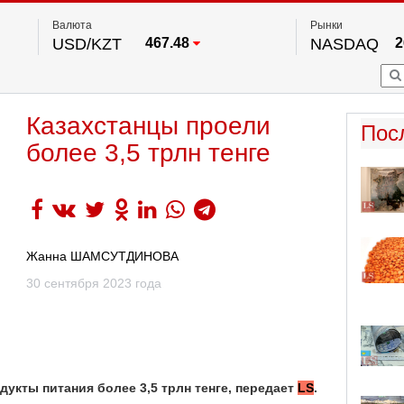
Валюта
Рынки
USD/KZT
467.48
NASDAQ
2
RUB/KZT
5.73
FTSE 100
EUR/KZT
539.52
DOW Ind
5
HKSE
По данным нац. банка РК
Казахстанцы проели
S&P 500
7
Пос
NYSE
2
более 3,5 трлн тенге
Жанна ШАМСУТДИНОВА
30 сентября 2023 года
укты питания более 3,5 трлн тенге, передает
LS
.