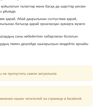
ібі, қойылатын талаптар және басқа да шарттар ресми
ды ұйымда.
кке қарай, Абай даңғылынан солтүстікке қарай,
ғылынан батысқа қарай орналасқан аумақта жүзеге
қтардың саны көбейетінін хабарлаған болатын.
тардың төмен деңгейде шығарылуын көздейтін арнайы
ы не пропустить самое актуальное
мнения наших читателей на странице в facebook.