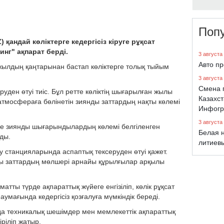
Поп
андай көліктерге кедергісіз кіруге рұқсат
нг" ақпарат берді.
3 августа
Авто п
ылдың қаңтарынан бастап көліктерге толық тыйым
3 августа
Смена 
руден өтуі тиіс. Бұл ретте көліктің шығарылған жылы
Казахст
атмосфераға бөлінетін зиянды заттардың нақты көлемі
Инфогр
3 августа
де зиянды шығарындылардың көлемі белгіленген
Белая н
ады.
литиев
ау станцияларында аспаптық тексеруден өтуі қажет.
ы заттардың мөлшері арнайы құрылғылар арқылы
атты түрде ақпараттық жүйеге енгізіліп, көлік рұқсат
 аумағында кедергісіз қозғалуға мүмкіндік береді.
да техникалық шешімдер мен мемлекеттік ақпараттық
іріліп жатыр.