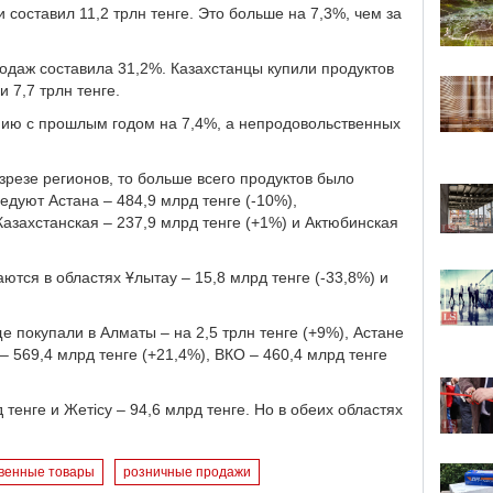
 составил 11,2 трлн тенге. Это больше на 7,3%, чем за
даж составила 31,2%. Казахстанцы купили продуктов
и 7,7 трлн тенге.
ию с прошлым годом на 7,4%, а непродовольственных
резе регионов, то больше всего продуктов было
едуют Астана – 484,9 млрд тенге (-10%),
Казахстанская – 237,9 млрд тенге (+1%) и Актюбинская
ся в областях Ұлытау – 15,8 млрд тенге (-33,8%) и
е покупали в Алматы – на 2,5 трлн тенге (+9%), Астане
– 569,4 млрд тенге (+21,4%), ВКО – 460,4 млрд тенге
тенге и Жетісу – 94,6 млрд тенге. Но в обеих областях
венные товары
розничные продажи