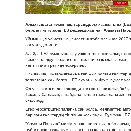
Алматыдағы төмен шығарындылар аймағына (LEZ) қ
берілетіні туралы LS редакциясына "Алматы Парки
Ұйымның мәліметінше, пилоттық жоба аясында 2027 ж
салу көзделмеген.
Алайда LEZ аумағына кіру үшін көлік техникалық тексе
немесе өндіруші белгілеген экологиялық класы емес, 
негізгі талап ретінде ескеріледі.
Осылайша, шығарылғанына көп жыл болған көліктер 
талаптарға сай болса, LEZ аумағына кіруге рұқсат ал
Ол үшін көлік иелері аккредиттелген техникалық байқ
Тексеру барысында пайдаланылған газдардағы зиянд
өлшенеді.
Егер көрсеткіштер талапқа сай болса, мәліметтер автом
берілген көліктердің тізіліміне қосылады. Бұл оған LEZ
"Алматы Паркинг" мәліметінше, пилоттық жоба аясын
жүйелердің өзара жұмысы әлі де сынақтан өтіп, жетілд