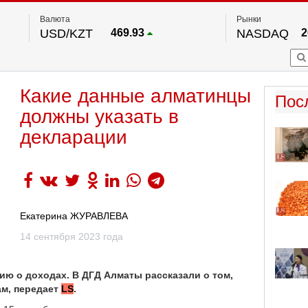
Валюта
Рынки
USD/KZT
469.93
NASDAQ
2
RUB/KZT
5.71
FTSE 100
EUR/KZT
541.64
DOW Ind
5
HKSE
По данным нац. банка РК
Какие данные алматинцы
S&P 500
7
Пос
NYSE
2
должны указать в
декларации
Екатерина ЖУРАВЛЕВА
14 сентября 2023 года
цию о доходах. В ДГД Алматы рассказали о том,
ам, передает
LS
.