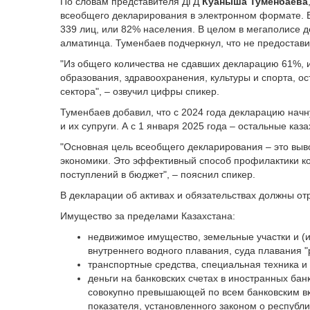
По словам представителя ДГД
Куаныша Туменбаева
всеобщего декларирования в электронном формате. В
339 лиц, или 82% населения. В целом в мегаполисе д
алматинца. Туменбаев подчеркнул, что не предостави
"Из общего количества не сдавших декларацию 61%, 
образования, здравоохранения, культуры и спорта, ос
сектора", – озвучил цифры спикер.
Туменбаев добавил, что с 2024 года декларацию начн
и их супруги. А с 1 января 2025 года – остальные каз
"Основная цель всеобщего декларирования – это выв
экономики. Это эффективный способ профилактики к
поступлений в бюджет", – пояснил спикер.
В декларации об активах и обязательствах должны о
Имущество за пределами Казахстана:
недвижимое имущество, земельные участки и (и
внутреннего водного плавания, суда плавания "
транспортные средства, специальная техника и
деньги на банковских счетах в иностранных бан
совокупно превышающей по всем банковским вк
показателя, установленного законом о республ