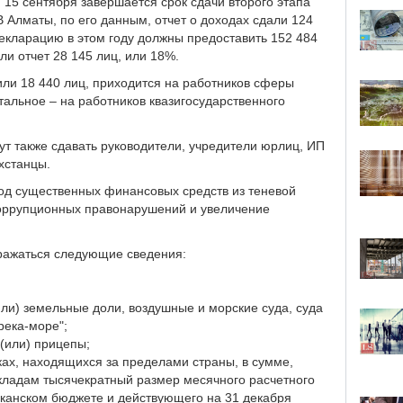
, 15 сентября завершается срок сдачи второго этапа
 Алматы, по его данным, отчет о доходах сдали 124
екларацию в этом году должны предоставить 152 484
ли отчет 28 145 лиц, или 18%.
или 18 440 лиц, приходится на работников сферы
тальное – на работников квазигосударственного
ут также сдавать руководители, учредители юрлиц, ИП
ахстанцы.
од существенных финансовых средств из теневой
оррупционных правонарушений и увеличение
тражаться следующие сведения:
ли) земельные доли, воздушные и морские суда, суда
река-море";
 (или) прицепы;
ках, находящихся за пределами страны, в сумме,
ладам тысячекратный размер месячного расчетного
иканском бюджете и действующего на 31 декабря