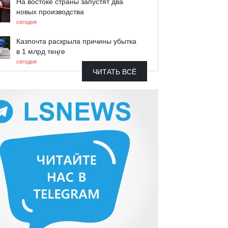
На востоке страны запустят два
новых производства
сегодня
Казпочта раскрыла причины убытка
в 1 млрд теңге
сегодня
ЧИТАТЬ ВСЁ