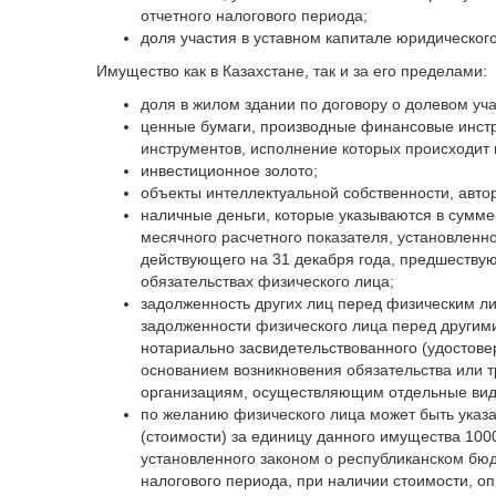
отчетного налогового периода;
доля участия в уставном капитале юридического
Имущество как в Казахстане, так и за его пределами:
доля в жилом здании по договору о долевом уч
ценные бумаги, производные финансовые инст
инструментов, исполнение которых происходит 
инвестиционное золото;
объекты интеллектуальной собственности, автор
наличные деньги, которые указываются в сумм
месячного расчетного показателя, установленн
действующего на 31 декабря года, предшествую
обязательствах физического лица;
задолженность других лиц перед физическим ли
задолженности физического лица перед другим
нотариально засвидетельствованного (удостове
основанием возникновения обязательства или 
организациям, осуществляющим отдельные вид
по желанию физического лица может быть указ
(стоимости) за единицу данного имущества 100
установленного законом о республиканском бюд
налогового периода, при наличии стоимости, о