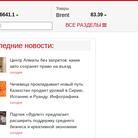
Товары
6641.1
Brent
83.39
67.17
Платина
1763.6
ВСЕ РАЗДЕЛЫ
4024.9
Газ
2.672
25668
Медь
6.6085
758.86
Серебро
63.89
ледние новости
:
4555.3
Золото
4417.4
Центр Алматы без запретов: какие
авто сохранят право на въезд
сегодня
Чечевица прокладывает новый путь:
Казахстан продает урожай в Сирию,
Испанию и Руанду. Инфографика
сегодня
Партия «Әділет» предлагает
расширить поддержку среднего
бизнеса и креативной экономики
сегодня