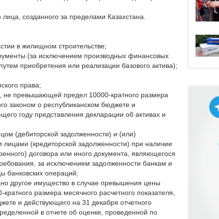
 лица, созданного за пределами Казахстана.
астии в жилищном строительстве;
рументы (за исключением производных финансовых
путем приобретения или реализации базового актива);
ского права;
е, не превышающей предел 10000-кратного размера
ого законом о республиканском бюджете и
щего году представления декларации об активах и
цом (дебиторской задолженности) и (или)
и лицами (кредиторской задолженности) при наличии
ренного) договора или иного документа, являющегося
требования, за исключением задолженности банкам и
ы банковских операций;
ано другое имущество в случае превышения цены
0-кратного размера месячного расчетного показателя,
жете и действующего на 31 декабря отчетного
пределенной в отчете об оценке, проведенной по