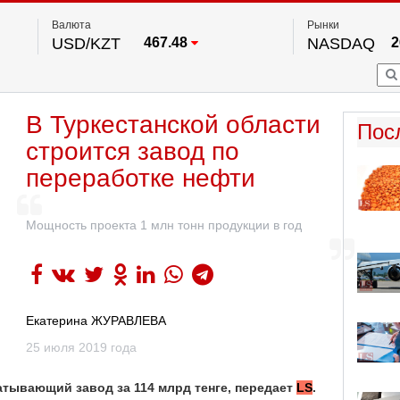
Валюта
Рынки
USD/KZT
467.48
NASDAQ
2
RUB/KZT
5.73
FTSE 100
EUR/KZT
539.52
DOW Ind
5
HKSE
2
По данным нац. банка РК
В Туркестанской области
S&P 500
7
Пос
NYSE
2
строится завод по
переработке нефти
Мощность проекта 1 млн тонн продукции в год
Екатерина ЖУРАВЛЕВА
25 июля 2019 года
атывающий завод за 114 млрд тенге, передает
LS
.