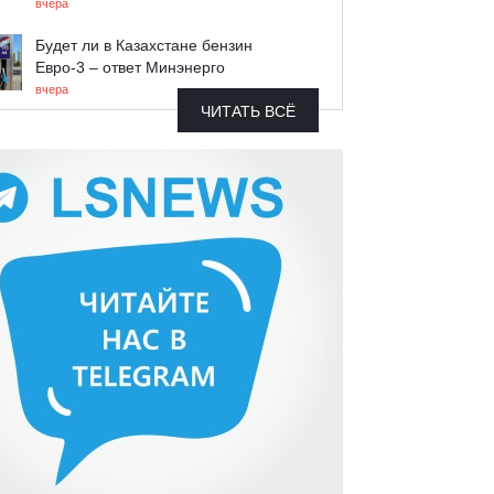
вчера
Будет ли в Казахстане бензин
Евро-3 – ответ Минэнерго
вчера
ЧИТАТЬ ВСЁ