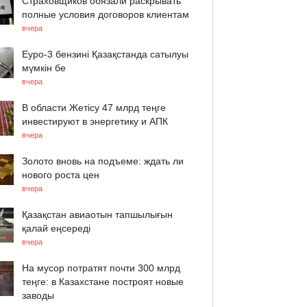
Страховщиков обязали раскрывать
полные условия договоров клиентам
вчера
Еуро-3 бензині Қазақстанда сатылуы
мүмкін бе
вчера
В области Жетісу 47 млрд теңге
инвестируют в энергетику и АПК
вчера
Золото вновь на подъеме: ждать ли
нового роста цен
вчера
Қазақстан авиаотын тапшылығын
қалай еңсереді
вчера
На мусор потратят почти 300 млрд
теңге: в Казахстане построят новые
заводы