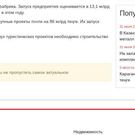
фабрика. Запуск предприятия оценивается в 13,1 млрд
Поп
в этом году.
упные проекты почти на 86 млрд теңге. Их запуск
31 июля 2
В Каза
ух туристических проектов необходимо строительство
металл
31 июля 2
На запа
компле
5 августа
ы не пропустить самое актуальное
Караган
теңге
Недвижимость