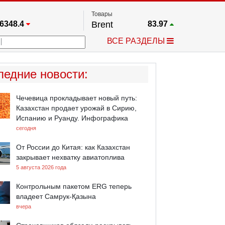
Товары
6348.4
Brent
83.97
67.17
Платина
1750.8
ВСЕ РАЗДЕЛЫ
3885.1
Газ
2.64
5567.8
Медь
6.741
709.96
Серебро
62.53
ледние новости
:
4484.1
Золото
4325.5
Чечевица прокладывает новый путь:
Казахстан продает урожай в Сирию,
Испанию и Руанду. Инфографика
сегодня
От России до Китая: как Казахстан
закрывает нехватку авиатоплива
5 августа 2026 года
Контрольным пакетом ERG теперь
владеет Самрук-Қазына
вчера