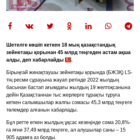
Шетелге көшіп кеткен 18 мың қазақстандық
зейнетақы қорынан 45 млрд теңгеден астам ақша
алды, деп хабарлайды
LS
.
Бiрыңғай жинақтаушы зейнетақы қорында (БЖЗҚ) LS-
тің ресми сұрауына жауап ретінде 2022 жылдың
басынан бастап ағымдағы жылдың 19 желтоқсанына
дейін Қазақстаннан тыс жерлерге тұрақты тұруға
кеткен салымшылар жалпы сомасы 45,3 млрд теңгеге
төлемдер алғанын хабарлады.
Бұл ретте өткен жылдың ұқсас кезеңінде сома 20,8%-
ға яғни 37,49 млрд теңгеге, ал алушылар саны – 15
905 адамға аз болды.