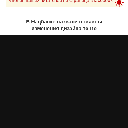
мнения наших читателей на странице в facebook.
В Нацбанке назвали причины
изменения дизайна теңге
Айнаш Ондирис
7 августа 2026 года