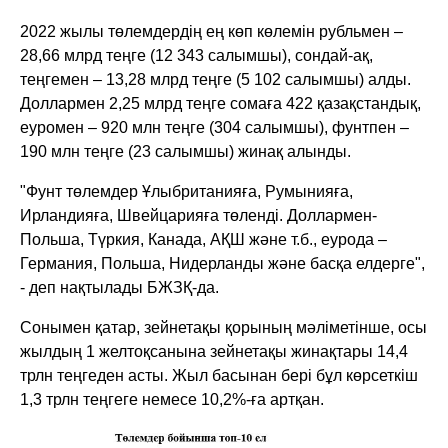
2022 жылы төлемдердің ең көп көлемін рубльмен –
28,66 млрд теңге (12 343 салымшы), сондай-ақ,
теңгемен – 13,28 млрд теңге (5 102 салымшы) алды.
Доллармен 2,25 млрд теңге сомаға 422 қазақстандық,
еуромен – 920 млн теңге (304 салымшы), фунтпен –
190 млн теңге (23 салымшы) жинақ алынды.
"Фунт төлемдер Ұлыбританияға, Румынияға,
Ирландияға, Швейцарияға төленді. Доллармен-
Польша, Түркия, Канада, АҚШ және т.б., еурода –
Германия, Польша, Нидерланды және басқа елдерге",
- деп нақтылады БЖЗҚ-да.
Сонымен қатар, зейнетақы қорының мәліметінше, осы
жылдың 1 желтоқсанына зейнетақы жинақтары 14,4
трлн теңгеден асты. Жыл басынан бері бұл көрсеткіш
1,3 трлн теңгеге немесе 10,2%-ға артқан.