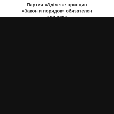
Партия «Әділет»: принцип
«Закон и порядок» обязателен
для всех
Асыл Жумагул
сегодня