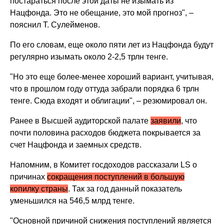
постараться после этой даты не изымать из
Нацфонда. Это не обещание, это мой прогноз", –
пояснил Т. Сулейменов.
По его словам, еще около пяти лет из Нацфонда будут
регулярно изымать около 2-2,5 трлн тенге.
"Но это еще более-менее хороший вариант, учитывая,
что в прошлом году оттуда забрали порядка 6 трлн
тенге. Сюда входят и облигации", – резюмировал он.
Ранее в Высшей аудиторской палате
заявили
, что
почти половина расходов бюджета покрывается за
счет Нацфонда и заемных средств.
Напомним, в Комитет госдоходов рассказали LS о
причинах
сокращения поступлений в большую
копилку страны
. Так за год данный показатель
уменьшился на 546,5 млрд тенге.
"Основной причиной снижения поступлений является