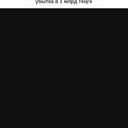
убытка в 1 млрд теңге
Айнаш Ондирис
сегодня