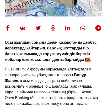
Осы жылдың соңына дейін Қазақстанда дербес
деректерді қайтарып, барлық шоттарды бір
банктік қосымшада көруге мүмкіндік беретін
жобалар іске қосылады, деп хабарлайды
LS
.
Plus-Forum IV форумы барысында Ұлттық төлем
корпорациясының басқарма төрағасы
Бинұр
Жәленов
осы жылдың соңына дейін жүзеге
асырылатын бірнеше іс-шараларды жариялады.
Қараша айында цифрлық теңгенің (бірінші кезең),
Open Banking (бірінші кезең), антифрод-орталықтың
пилоттық жобаларын іске қосу және ағымдағы