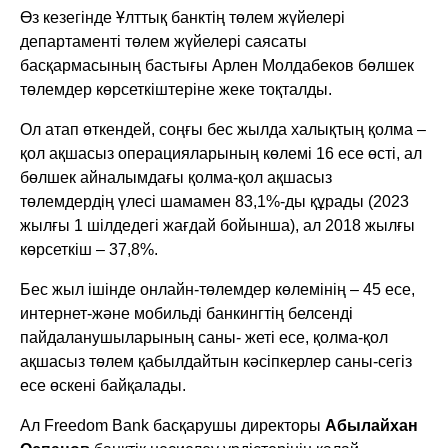
Өз кезегінде Ұлттық банктің төлем жүйелері
департаменті төлем жүйелері саясаты
басқармасының бастығы Арлен Молдабеков бөлшек
төлемдер көрсеткіштеріне жеке тоқталды.
Ол атап өткендей, соңғы бес жылда халықтың қолма –
қол ақшасыз операцияларының көлемі 16 есе өсті, ал
бөлшек айналымдағы қолма-қол ақшасыз
төлемдердің үлесі шамамен 83,1%-ды құрады (2023
жылғы 1 шілдедегі жағдай бойынша), ал 2018 жылғы
көрсеткіш – 37,8%.
Бес жыл ішінде онлайн-төлемдер көлемінің – 45 есе,
интернет-және мобильді банкингтің белсенді
пайдаланушыларының саны- жеті есе, қолма-қол
ақшасыз төлем қабылдайтын кәсіпкерлер саны-сегіз
есе өскені байқалады.
Ал Freedom Bank басқарушы директоры
Абылайхан