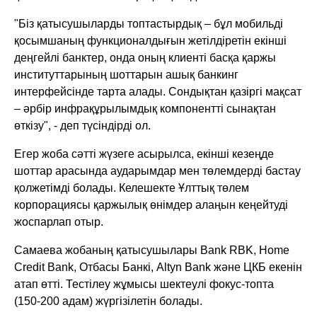
"Біз қатысушыларды топтастырдық – бұл мобильді
қосымшаның функционалдығын жетілдіретін екінші
деңгейлі банктер, онда оның клиенті басқа қаржы
институттарының шоттарын ашық банкинг
интерфейсінде тарта алады. Сондықтан қазіргі мақсат
– әрбір инфрақұрылымдық компонентті сынақтан
өткізу", - деп түсіндірді ол.
Егер жоба сәтті жүзеге асырылса, екінші кезеңде
шоттар арасында аударымдар мен төлемдерді бастау
қолжетімді болады. Келешекте Ұлттық төлем
корпорациясы қаржылық өнімдер алаңын кеңейтуді
жоспарлап отыр.
Самаева жобаның қатысушылары Bank RBK, Home
Credit Bank, Отбасы Банкі, Altyn Bank және ЦКБ екенін
атап өтті. Тестілеу жұмысы шектеулі фокус-топта
(150-200 адам) жүргізілетін болады.