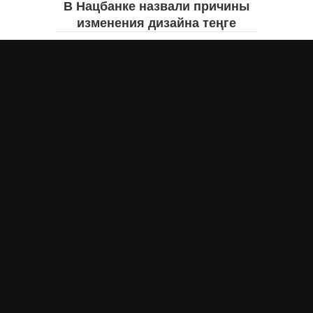
В Нацбанке назвали причины
изменения дизайна теңге
Айнаш Ондирис
вчера