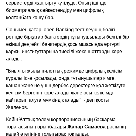
сервистерді жаңғырту күтілуде. Оның ішінде
биометриялық сәйкестендіру мен цифрлық
қолтаңбаға көшу бар.
Сонымен қатар, open Banking тестілеуінің бөлігі
ретінде бірқатар банктердің тұтынушылары белгілі бір
екінші деңгейлі банктердің қосымшасында әртүрлі
қаржы институттарына тиесілі жеке шоттарды көре
алады.
"Биылғы жылы пилоттық режимде цифрлық келісім
құралы іске қосылады, онда тұтынушылар кімге,
қашан және не үшін дербес деректерге қол жеткізуге
келісім бергенін көре алады және осы келісімді
қайтарып алуға мүмкіндік алады", - деп қосты
Жәленов.
Кейін Ұлттық төлем корпорациясының басқарма
төрағасының орынбасары
Жанар Самаева
рәсімнің
қалай өтетініне толығырақ тоқталды.