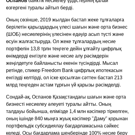
Оспанов
банктік несиелеу үрдістерінің қалай
өзгергені туралы айтып берді.
Оның сөзінше, 2019 жылдан бастап жеке тұлғаларға
берілетін қарыздардың үлесі шағын және орта бизнес
(ШОБ) несиелерінің үлесінен едәуір асып түсті және
өсуін жалғастыруда. Ол жеке тұлғалардың несие
портфелін 13,8 трлн теңгеге дейін ұлғайту цифрлық
өнімдерді енгізуге және несие алу рәсімдерін
жеңілдетуге байланысты екенін түсіндірді. Мысал
ретінде, спикер Freedom Bank цифрлық ипотекасын
енгізуді келтірді, ол іске қосылған сәттен бастап 213
млрд теңгеден астам тұрғын үй қарызы рәсімделді.
Сондай-ақ, Оспанов Қазақстандағы шағын және орта
бизнесті несиелеу әлеуеті туралы айтты. Оның
талдауы бойынша, елімізде 1,4 млн кәсіпкер тіркелген,
оның ішінде 840 мыңға жуық кәсіпкер "Даму" қорынан
портфельдік субсидиялау бағдарламасына сәйкес
келеді. Осы бағдарлама шеңберінде 100% несие беру