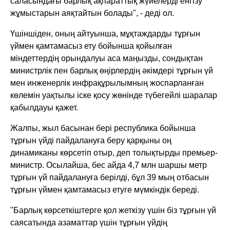
саласындағы барлық ақпараттық жүйелерді енгізу
жұмыстарын аяқтайтын болады", - деді ол.
Үшіншіден, оның айтуынша, мұқтаждарды тұрғын
үймен қамтамасыз ету бойынша қойылған
міндеттердің орындалуы аса маңызды, сондықтан
министрлік пен барлық өңірлердің әкімдері тұрғын үй
мен инженерлік инфрақұрылымның жоспарланған
көлемін уақтылы іске қосу жөнінде түбегейлі шаралар
қабылдауы қажет.
Жалпы, жыл басынан бері республика бойынша
тұрғын үйді пайдалануға беру қарқыны оң
динамиканы көрсетіп отыр, деп толықтырды премьер-
министр. Осылайша, бес айда 4,7 млн шаршы метр
тұрғын үй пайдалануға берілді, бұл 39 мың отбасын
тұрғын үймен қамтамасыз етуге мүмкіндік береді.
"Барлық көрсеткіштерге қол жеткізу үшін біз тұрғын үй
саясатында азаматтар үшін тұрғын үйдің