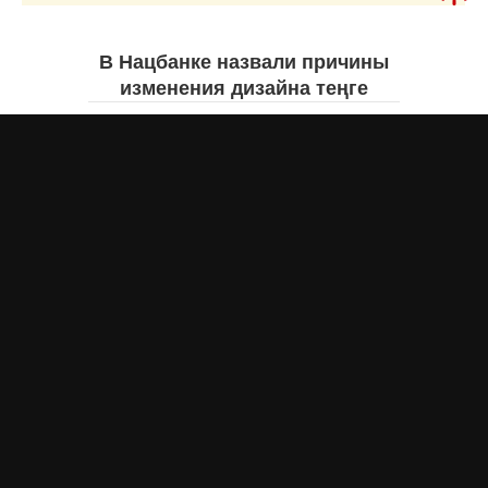
В Нацбанке назвали причины
изменения дизайна теңге
Айнаш Ондирис
7 августа 2026 года