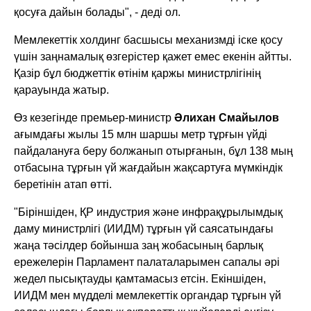
қосуға дайын болады", - деді ол.
Мемлекеттік холдинг басшысы механизмді іске қосу
үшін заңнамалық өзгерістер қажет емес екенін айтты.
Қазір бұл бюджеттік өтінім қаржы министрлігінің
қарауында жатыр.
Өз кезегінде премьер-министр
Әлихан Смайылов
ағымдағы жылы 15 млн шаршы метр тұрғын үйді
пайдалануға беру болжанып отырғанын, бұл 138 мың
отбасына тұрғын үй жағдайын жақсартуға мүмкіндік
беретінін атап өтті.
"Біріншіден, ҚР индустрия және инфрақұрылымдық
даму министрлігі (ИИДМ) тұрғын үй саясатындағы
жаңа тәсілдер бойынша заң жобасының барлық
ережелерін Парламент палаталарымен сапалы әрі
жедел пысықтауды қамтамасыз етсін. Екіншіден,
ИИДМ мен мүдделі мемлекеттік органдар тұрғын үй