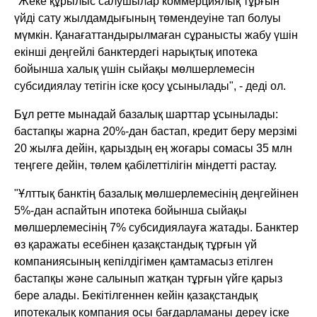
"Жеке құрылыс салушылар коммерциялық тұрғын
үйді сату жылдамдығының төмендеуіне тап болуы
мүмкін. Қанағаттандырылмаған сұранысты жабу үшін
екінші деңгейлі банктердегі нарықтық ипотека
бойынша халық үшін сыйақы мөлшерлемесін
субсидиялау тетігін іске қосу ұсынылады", - деді ол.
Бұл ретте мынадай базалық шарттар ұсынылады:
бастапқы жарна 20%-дан бастап, кредит беру мерзімі
20 жылға дейін, қарыздың ең жоғары сомасы 35 млн
теңгеге дейін, төлем қабілеттілігін міндетті растау.
"Ұлттық банктің базалық мөлшерлемесінің деңгейінен
5%-дан аспайтын ипотека бойынша сыйақы
мөлшерлемесінің 7% субсидиялауға жатады. Банктер
өз қаражаты есебінен қазақстандық тұрғын үй
компаниясының кепілдігімен қамтамасыз етілген
бастапқы және салынып жатқан тұрғын үйге қарыз
бере алады. Бекітілгеннен кейін қазақстандық
ипотекалық компания осы бағдарламаны дереу іске