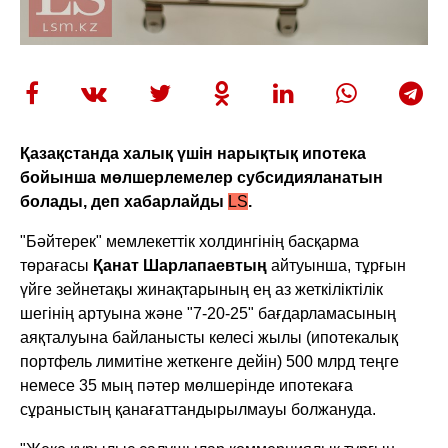
Қазақстанда халық үшін нарықтық ипотека
бойынша мөлшерлемелер субсидияланатын
болады, деп хабарлайды
LS
.
"Бәйтерек" мемлекеттік холдингінің басқарма
төрағасы
Қанат Шарлапаевтың
айтуынша, тұрғын
үйге зейнетақы жинақтарының ең аз жеткіліктілік
шегінің артуына және "7-20-25" бағдарламасының
аяқталуына байланысты келесі жылы (ипотекалық
портфель лимитіне жеткенге дейін) 500 млрд теңге
немесе 35 мың пәтер мөлшерінде ипотекаға
сұраныстың қанағаттандырылмауы болжануда.